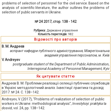
problems of selection of personnel for the civil service. Based on the
analysis of scientific literature, the author outlines the problems of
selection of public servants in Ukraine.
№ 24 2017, стор. 138 - 142
Рубрика:
Державне управління
Кількість переглядів:
982
Відомості про авторів
В. М. Андреєв
аспірант кафедри публічного адміністрування, Міжрегіональна
академія управління персоналом, м. Київ
V. Andreyev
postgraduate student of the Department of Public Administration,
Interregional Academy of Personnel Management, Kyiv
Як цитувати статтю
Андреєв В. М. Проблеми реалізації селекції публічних службовців
в Україні: методологічний аналіз.
Інвестиції: практика та досвід
.
2017. № 24. С. 138–142.
Andreyev, V. (2017), “Problems of realization of selection of public
workers in Ukraine: methodological analysis”,
Investytsiyi: praktyka ta
dosvid
, vol. 24, pp. 138–142.