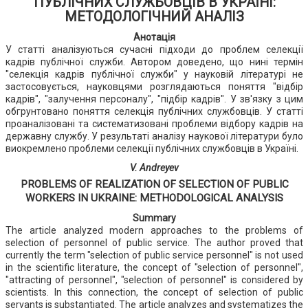
ПУБЛІЧНИХ СЛУЖБОВЦІВ В УКРАЇНІ:
МЕТОДОЛОГІЧНИЙ АНАЛІЗ
Анотація
У статті аналізуються сучасні підходи до проблем селекції
кадрів публічної служби. Автором доведено, що нині термін
"селекція кадрів публічної служби" у науковій літературі не
застосовується, науковцями розглядаються поняття "відбір
кадрів", "залучення персоналу", "підбір кадрів". У зв'язку з цим
обгрунтовано поняття селекція публічних службовців. У статті
проаналізовані та систематизовані проблеми відбору кадрів на
державну службу. У результаті аналізу наукової літератури було
виокремлено проблеми селекції публічних службовців в Україні.
V. Andreyev
PROBLEMS OF REALIZATION OF SELECTION OF PUBLIC
WORKERS IN UKRAINE: METHODOLOGICAL ANALYSIS
Summary
The article analyzed modern approaches to the problems of
selection of personnel of public service. The author proved that
currently the term "selection of public service personnel" is not used
in the scientific literature, the concept of "selection of personnel",
"attracting of personnel", "selection of personnel" is considered by
scientists. In this connection, the concept of selection of public
servants is substantiated. The article analyzes and systematizes the