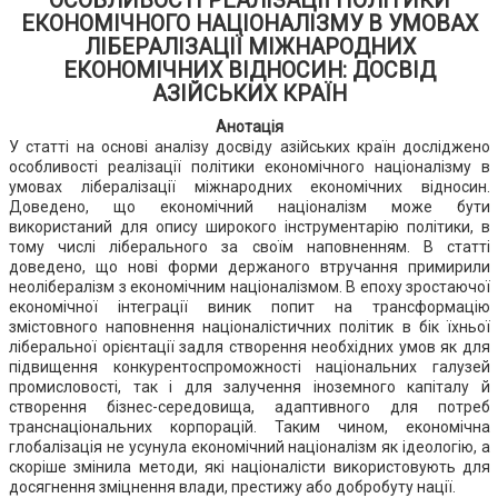
ОСОБЛИВОСТІ РЕАЛІЗАЦІЇ ПОЛІТИКИ
ЕКОНОМІЧНОГО НАЦІОНАЛІЗМУ В УМОВАХ
ЛІБЕРАЛІЗАЦІЇ МІЖНАРОДНИХ
ЕКОНОМІЧНИХ ВІДНОСИН: ДОСВІД
АЗІЙСЬКИХ КРАЇН
Анотація
У статті на основі аналізу досвіду азійських країн досліджено
особливості реалізації політики економічного націоналізму в
умовах лібералізації міжнародних економічних відносин.
Доведено, що економічний націоналізм може бути
використаний для опису широкого інструментарію політики, в
тому числі ліберального за своїм наповненням. В статті
доведено, що нові форми держаного втручання примирили
неолібералізм з економічним націоналізмом. В епоху зростаючої
економічної інтеграції виник попит на трансформацію
змістовного наповнення націоналістичних політик в бік їхньої
ліберальної орієнтації задля створення необхідних умов як для
підвищення конкурентоспроможності національних галузей
промисловості, так і для залучення іноземного капіталу й
створення бізнес-середовища, адаптивного для потреб
транснаціональних корпорацій. Таким чином, економічна
глобалізація не усунула економічний націоналізм як ідеологію, а
скоріше змінила методи, які націоналісти використовують для
досягнення зміцнення влади, престижу або добробуту нації.