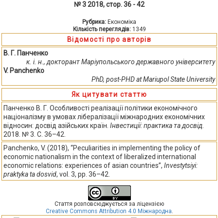
№ 3 2018, стор. 36 - 42
Рубрика:
Економіка
Кількість переглядів:
1349
Відомості про авторів
В. Г. Панченко
к. і. н., докторант Маріупольського державного університету
V. Panchenko
PhD, post-PHD at Mariupol State University
Як цитувати статтю
Панченко В. Г. Особливості реалізації політики економічного
націоналізму в умовах лібералізації міжнародних економічних
відносин: досвід азійських країн.
Інвестиції: практика та досвід
.
2018. № 3. С. 36–42.
Panchenko, V. (2018), “Peculiarities in implementing the policy of
economic nationalism in the context of liberalized international
economic relations: experiences of asian countries”,
Investytsiyi:
praktyka ta dosvid
, vol. 3, pp. 36–42.
Стаття розповсюджується за ліцензією
Creative Commons Attribution 4.0 Міжнародна
.