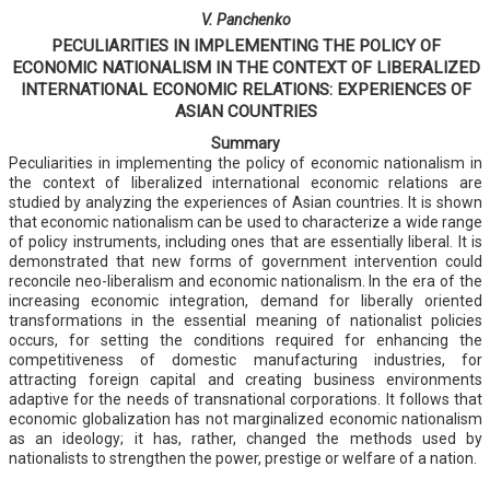
V. Panchenko
PECULIARITIES IN IMPLEMENTING THE POLICY OF
ECONOMIC NATIONALISM IN THE CONTEXT OF LIBERALIZED
INTERNATIONAL ECONOMIC RELATIONS: EXPERIENCES OF
ASIAN COUNTRIES
Summary
Peculiarities in implementing the policy of economic nationalism in
the context of liberalized international economic relations are
studied by analyzing the experiences of Asian countries. It is shown
that economic nationalism can be used to characterize a wide range
of policy instruments, including ones that are essentially liberal. It is
demonstrated that new forms of government intervention could
reconcile neo-liberalism and economic nationalism. In the era of the
increasing economic integration, demand for liberally oriented
transformations in the essential meaning of nationalist policies
occurs, for setting the conditions required for enhancing the
competitiveness of domestic manufacturing industries, for
attracting foreign capital and creating business environments
adaptive for the needs of transnational corporations. It follows that
economic globalization has not marginalized economic nationalism
as an ideology; it has, rather, changed the methods used by
nationalists to strengthen the power, prestige or welfare of a nation.