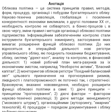
Анотація
Облікова політика — це система принципів правил, методів,
форм, процедур, організації і побудови бухгалтерського обліку.
Науково-технічна революція, глобалізація і посилення
конкурентності економіки викликали, з другої половини ХХ ст.,
необхідність контролю не собівартості, а бізнес-процесів і, в
свою чергу, зміни правил і методів організації облікової політики
підприємства. Інформаційним забезпеченням контролю стали
інструменти бухгалтерського інжинірингу, застосування яких
вимагає розширення функцій облікової політики. До них
відносяться: в операційній діяльності нові регістри
управлінського обліку, які поєднують показники бюджетування,
обліку, систему "дірект-кост", аналізу та контролю; в фінансовій
діяльності: 1) новий робочий план мега-рахунків за їх
економічним змістом, наприклад "Необоротні активи", "Власний
капітал"; 2) моніторингові облікові регістри "Похідний балансовий
звіт" цільового призначення на прогнозування ризиків,
ліквідності і платоспроможності як поточної так, і стратегічної.
Враховуючи, вказанні нововведення, необхідно розширити
функції облікової політики а саме: 1) діючі принципи —
принципом "прогнозування"; 2) діючі фактори — фактором
науково-технічної революції; 3) діючі методи: менеджменту
("мозкового штурму"), організаційними (аутсорсингу, "хмарних"
технологій); 4) процедури — порядком документування і обліку
за бізнес-процесами.