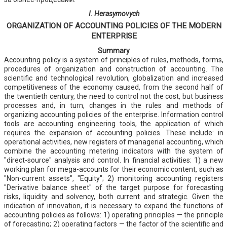
I. Herasymovych
ORGANIZATION OF ACCOUNTING POLICIES OF THE MODERN
ENTERPRISE
Summary
Accounting policy is a system of principles of rules, methods, forms,
procedures of organization and construction of accounting. The
scientific and technological revolution, globalization and increased
competitiveness of the economy caused, from the second half of
the twentieth century, the need to control not the cost, but business
processes and, in turn, changes in the rules and methods of
organizing accounting policies of the enterprise. Information control
tools are accounting engineering tools, the application of which
requires the expansion of accounting policies. These include: in
operational activities, new registers of managerial accounting, which
combine the accounting metering indicators with the system of
"direct-source" analysis and control. In financial activities: 1) a new
working plan for mega-accounts for their economic content, such as
"Non-current assets", "Equity"; 2) monitoring accounting registers
"Derivative balance sheet" of the target purpose for forecasting
risks, liquidity and solvency, both current and strategic. Given the
indication of innovation, it is necessary to expand the functions of
accounting policies as follows: 1) operating principles — the principle
of forecasting; 2) operating factors — the factor of the scientific and