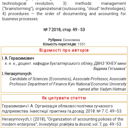
technological revolution; 3) methods: management
("brainstorming"), organizational (outsourcing, "cloud" technologies);
4) procedures — the order of documenting and accounting for
business processes.
№ 7 2018, стор. 49 - 53
Рубрика:
Економіка
Кількість переглядів:
1551
Відомості про авторів
І. А. Герасимович
к. е. н., доцент. кафедри бухгалтерського обліку, ДВНЗ "КНЕУ імені
Вадима Гетьмана"
I. Herasymovych
Candidate of Sciences (Economics), Associate Professor, Associate
Professor Department of Finance Kyiv National Economic University
named after Vadym Hetman
Як цитувати статтю
Герасимович І. А. Організація облікової політики сучасного
підприємства.
Інвестиції: практика та досвід
. 2018. № 7. С. 49–53.
Herasymovych, I. (2018), “Organization of accounting policies of the
modern enterprise”,
Investytsiyi: praktyka ta dosvid
, vol. 7, pp. 49–53.