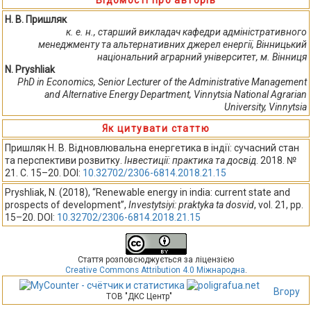
Н. В. Пришляк
к. е. н., старший викладач кафедри адміністративного
менеджменту та альтернативних джерел енергії, Вінницький
національний аграрний університет, м. Вінниця
N. Pryshliak
PhD in Economics, Senior Lecturer of the Administrative Management
and Alternative Energy Department, Vinnytsia National Agrarian
University, Vinnytsia
Як цитувати статтю
Пришляк Н. В. Відновлювальна енергетика в індії: сучасний стан
та перспективи розвитку.
Інвестиції: практика та досвід
. 2018. №
21. С. 15–20. DOI:
10.32702/2306-6814.2018.21.15
Pryshliak, N. (2018), “Renewable energy in india: current state and
prospects of development”,
Investytsiyi: praktyka ta dosvid
, vol. 21, pp.
15–20. DOI:
10.32702/2306-6814.2018.21.15
Стаття розповсюджується за ліцензією
Creative Commons Attribution 4.0 Міжнародна
.
Вгору
ТОВ "ДКС Центр"