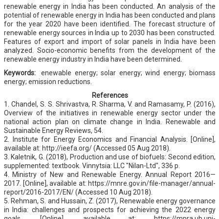
renewable energy in India has been conducted. An analysis of the
potential of renewable energy in India has been conducted and plans
for the year 2020 have been identified. The forecast structure of
renewable energy sources in India up to 2030 has been constructed.
Features of export and import of solar panels in India have been
analyzed. Socio-economic benefits from the development of the
renewable energy industry in India have been determined.
Keywords:
enewable energy; solar energy; wind energy; biomass
energy; emission reductions.
References
1. Chandel, S. S. Shrivastva, R. Sharma, V. and Ramasamy, P. (2016),
Overview of the initiatives in renewable energy sector under the
national action plan on climate change in India. Renewable and
Sustainable Energy Reviews, 54.
2. Institute for Energy Economics and Financial Analysis. [Online],
available at: http://ieefa.org/ (Accessed 05 Aug 2018).
3. Kaletnik, G. (2018), Production and use of biofuels: Second edition,
supplemented: textbook. Vinnytsia: LLC "Nilan-Ltd", 336 p.
4. Ministry of New and Renewable Energy. Annual Report 2016—
2017. [Online], available at: https://mnre.gov.in/file-manager/annual-
report/2016-2017/EN/ (Accessed 10 Aug 2018).
5. Rehman, S. and Hussain, Z. (2017), Renewable energy governance
in India: challenges and prospects for achieving the 2022 energy
goals. [Online], available at: https://mpra.ub.uni-