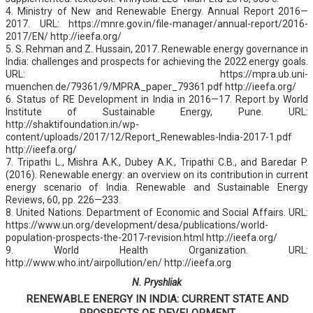
4. Ministry of New and Renewable Energy. Annual Report 2016—
2017. URL: https://mnre.gov.in/file-manager/annual-report/2016-
2017/EN/ http://ieefa.org/
5. S. Rehman and Z. Hussain, 2017. Renewable energy governance in
India: challenges and prospects for achieving the 2022 energy goals.
URL: https://mpra.ub.uni-
muenchen.de/79361/9/MPRA_paper_79361.pdf http://ieefa.org/
6. Status of RE Development in India in 2016—17. Report by World
Institute of Sustainable Energy, Pune. URL:
http://shaktifoundation.in/wp-
content/uploads/2017/12/Report_Renewables-India-2017-1.pdf
http://ieefa.org/
7. Tripathi L., Mishra A.K., Dubey A.K., Tripathi C.B., and Baredar P.
(2016). Renewable energy: an overview on its contribution in current
energy scenario of India. Renewable and Sustainable Energy
Reviews, 60, pp. 226—233.
8. United Nations. Department of Economic and Social Affairs. URL:
https://www.un.org/development/desa/publications/world-
population-prospects-the-2017-revision.html http://ieefa.org/
9. World Health Organization. URL:
http://www.who.int/airpollution/en/ http://ieefa.org
N. Pryshliak
RENEWABLE ENERGY IN INDIA: CURRENT STATE AND
PROSPECTS OF DEVELOPMENT