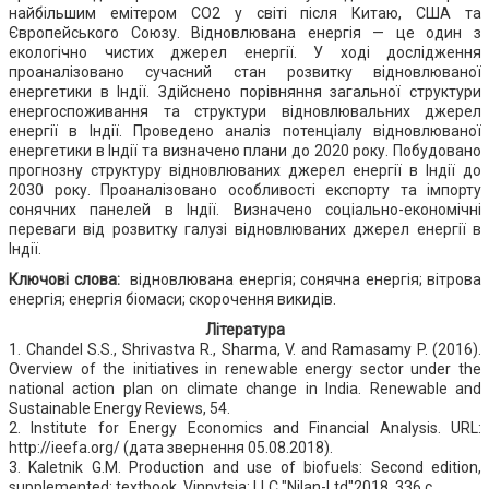
найбільшим емітером CO2 у світі після Китаю, США та
Європейського Союзу. Відновлювана енергія — це один з
екологічно чистих джерел енергії. У ході дослідження
проаналізовано сучасний стан розвитку відновлюваної
енергетики в Індії. Здійснено порівняння загальної структури
енергоспоживання та структури відновлювальних джерел
енергії в Індії. Проведено аналіз потенціалу відновлюваної
енергетики в Індії та визначено плани до 2020 року. Побудовано
прогнозну структуру відновлюваних джерел енергії в Індії до
2030 року. Проаналізовано особливості експорту та імпорту
сонячних панелей в Індії. Визначено соціально-економічні
переваги від розвитку галузі відновлюваних джерел енергії в
Індії.
Ключові слова:
відновлювана енергія; сонячна енергія; вітрова
енергія; енергія біомаси; скорочення викидів.
Література
1. Chandel S.S., Shrivastva R., Sharma, V. and Ramasamy P. (2016).
Overview of the initiatives in renewable energy sector under the
national action plan on climate change in India. Renewable and
Sustainable Energy Reviews, 54.
2. Institute for Energy Economics and Financial Analysis. URL:
http://ieefa.org/ (дата звернення 05.08.2018).
3. Kaletnik G.M. Production and use of biofuels: Second edition,
supplemented: textbook. Vinnytsia: LLC "Nilan-Ltd"2018, 336 с.