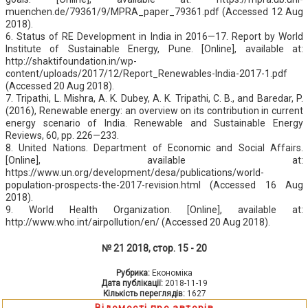
muenchen.de/79361/9/MPRA_paper_79361.pdf (Accessed 12 Aug
2018).
6. Status of RE Development in India in 2016—17. Report by World
Institute of Sustainable Energy, Pune. [Online], available at:
http://shaktifoundation.in/wp-
content/uploads/2017/12/Report_Renewables-India-2017-1.pdf
(Accessed 20 Aug 2018).
7. Tripathi, L. Mishra, A. K. Dubey, A. K. Tripathi, C. B., and Baredar, P.
(2016), Renewable energy: an overview on its contribution in current
energy scenario of India. Renewable and Sustainable Energy
Reviews, 60, pp. 226—233.
8. United Nations. Department of Economic and Social Affairs.
[Online], available at:
https://www.un.org/development/desa/publications/world-
population-prospects-the-2017-revision.html (Accessed 16 Aug
2018).
9. World Health Organization. [Online], available at:
http://www.who.int/airpollution/en/ (Accessed 20 Aug 2018).
№ 21 2018, стор. 15 - 20
Рубрика:
Економіка
Дата публікації:
2018-11-19
Кількість переглядів:
1627
Відомості про авторів