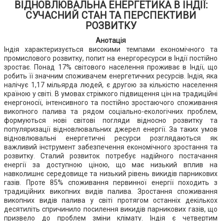
ВІДНОВЛЮВАЛЬНА ЕНЕРГЕТИКА В ІНДІЇ:
СУЧАСНИЙ СТАН ТА ПЕРСПЕКТИВИ
РОЗВИТКУ
Анотація
Індія характеризується високими темпами економічного та
промислового розвитку, попит на енергоресурси в Індії постійно
зростає. Понад 17% світового населення проживає в Індії, що
робить її значним споживачем енергетичних ресурсів. Індія, яка
налічує 1,17 мільярда людей, є другою за кількістю населення
країною у світі. В умовах стрімкого підвищення цін на традиційні
енергоносії, інтенсивного та постійно зростаючого споживання
викопного палива та рядом соціально-екологічних проблем,
формуються нові світові погляди відносно розвитку та
популяризації відновлювальних джерел енергії. За таких умов
відновлювальні енергетичні ресурси розглядаються як
важливий інструмент забезпечення економічного зростання та
розвитку. Сталий розвиток потребує надійного постачання
енергії за доступною ціною, що має низький вплив на
навколишнє середовище та низький рівень викидів парникових
газів. Проте 85% споживання первинної енергії походить з
традиційних викопних видів палива. Зростання споживання
викопних видів палива у світі протягом останніх декількох
десятиліть спричинило посилення викидів парникових газів, що
призвело до проблем зміни клімату. Індія є четвертим