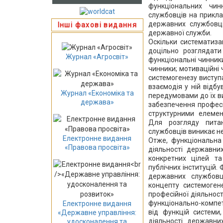
функціональних чин
службовців на прикла
державних службовці
Інші фахові видання
державної служби.
Оскільки систематиза
доцільно розглядати
Журнал «Агросвіт»
функціональні чинники;
чинники; мотиваційні 
системогенезу виступ
взаємодія у ній відб
Журнал «Економіка та
передумовами до їх в
держава»
забезпечення професі
структурними елемен
Для розгляду питан
службовців виникає н
Електронне видання
Отже, функціональна
«Правова просвіта»
діяльності державни
конкретних цілей та
публічних інституцій.
державних службовц
концепту системогене
професійної діяльност
функціонально-компет
Електронне видання
від функцій системи
«Державне управління:
діяльності державни
удосконалення та