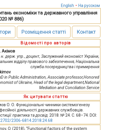
English
•
На русском
питань економіки та державного управління
2020 № 886)
тори
Розміщення статті
Контакт
Відомості про авторів
. Акімов
. н. держ. упр., доцент, Заслужений економіст України,
альник відділу правового забезпечення, Національна
служба посередництва і примирення
Akimov
D in Public Administration, Associate professor,Honored
nomist of Ukraine, Head of the legal department,National
Mediation and Conciliation Service
Як цитувати статтю
мов О. О. Функціональні чинники системогенезу
фесійної діяльності державних службовців.
стиції: практика та досвід
. 2018. № 24. С. 68–74. DOI:
32702/2306-6814.2018.24.68
ov, O. (2018), “Functional factors of the system