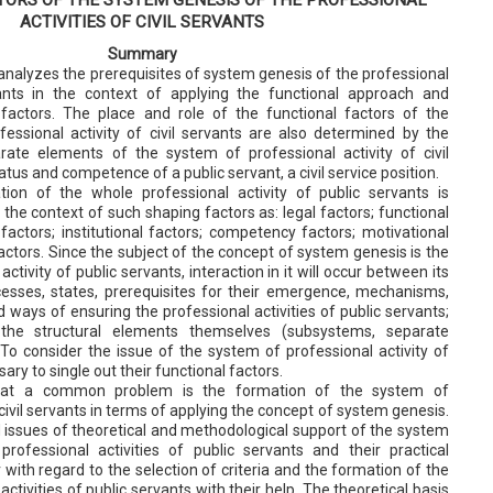
ACTIVITIES OF CIVIL SERVANTS
Summary
 analyzes the prerequisites of system genesis of the professional
rvants in the context of applying the functional approach and
l factors. The place and role of the functional factors of the
essional activity of civil servants are also determined by the
ate elements of the system of professional activity of civil
atus and competence of a public servant, a civil service position.
ion of the whole professional activity of public servants is
 the context of such shaping factors as: legal factors; functional
 factors; institutional factors; competency factors; motivational
factors. Since the subject of the concept of system genesis is the
ctivity of public servants, interaction in it will occur between its
esses, states, prerequisites for their emergence, mechanisms,
ways of ensuring the professional activities of public servants;
he structural elements themselves (subsystems, separate
To consider the issue of the system of professional activity of
ssary to single out their functional factors.
that a common problem is the formation of the system of
 civil servants in terms of applying the concept of system genesis.
ed issues of theoretical and methodological support of the system
ofessional activities of public servants and their practical
ar with regard to the selection of criteria and the formation of the
ctivities of public servants with their help. The theoretical basis