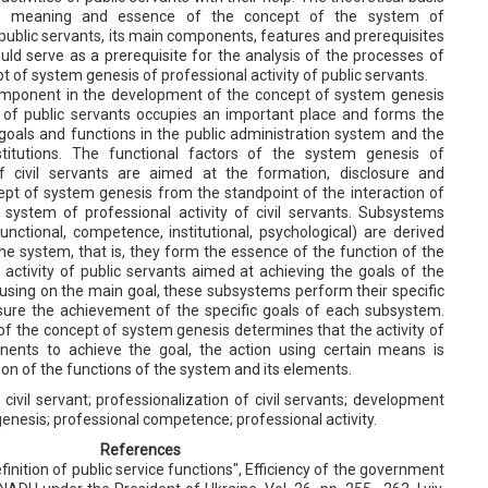
he meaning and essence of the concept of the system of
f public servants, its main components, features and prerequisites
uld serve as a prerequisite for the analysis of the processes of
t of system genesis of professional activity of public servants.
omponent in the development of the concept of system genesis
ty of public servants occupies an important place and forms the
goals and functions in the public administration system and the
nstitutions. The functional factors of the system genesis of
of civil servants are aimed at the formation, disclosure and
ept of system genesis from the standpoint of the interaction of
system of professional activity of civil servants. Subsystems
 functional, competence, institutional, psychological) are derived
he system, that is, they form the essence of the function of the
activity of public servants aimed at achieving the goals of the
using on the main goal, these subsystems perform their specific
sure the achievement of the specific goals of each subsystem.
n of the concept of system genesis determines that the activity of
nents to achieve the goal, the action using certain means is
ion of the functions of the system and its elements.
e; civil servant; professionalization of civil servants; development
 genesis; professional competence; professional activity.
References
Definition of public service functions", Efficiency of the government