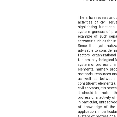
The article reveals and
activities of civil se
highlighting functiona
system genesis of prof
example of such separ
servants: such as the st
Since the systematizat
advisable to consider in
factors; organizational
factors; psychological 
system of professional a
elements, namely, proc
methods, resources and 
as well as between t
constituent elements). 
civil servants, it is nece
It should be noted 
professional activity of
In particular, unresolv
of knowledge of the pr
application, in particul
system of professional a