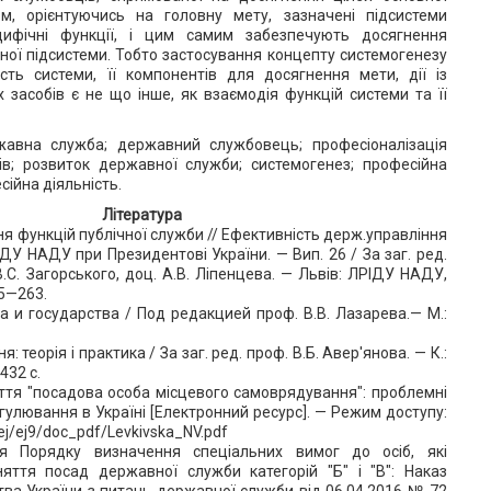
м, орієнтуючись на головну мету, зазначені підсистеми
цифічні функції, і цим самим забезпечують досягнення
ної підсистеми. Тобто застосування концепту системогенезу
сть системи, її компонентів для досягнення мети, дії із
 засобів є не що інше, як взаємодія функцій системи та її
жавна служба; державний службовець; професіоналізація
в; розвиток державної служби; системогенез; професійна
сійна діяльність.
Література
ння функцій публічної служби // Ефективність держ.управління
РІДУ НАДУ при Президентові України. — Вип. 26 / За заг. ред.
В.С. Загорського, доц. А.В. Ліпенцева. — Львів: ЛРІДУ НАДУ,
55—263.
а и государства / Под редакцией проф. В.В. Лазарева.— М.:
: теорія і практика / За заг. ред. проф. В.Б. Авер'янова. — К.:
432 с.
няття "посадова особа місцевого самоврядування": проблемні
гулювання в Україні [Електронний ресурс]. — Режим доступу:
ej/ej9/doc_pdf/Levkivska_NV.pdf
я Порядку визначення спеціальних вимог до осіб, які
яття посад державної служби категорій "Б" і "В": Наказ
тва України з питань державної служби від 06.04.2016 № 72