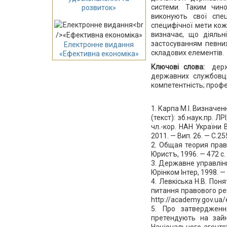
системи. Таким чино
розвиток»
виконують свої спе
специфічної мети кож
визначає, що діяльні
застосуванням певних
Електронне видання
складових елементів.
«Ефективна економіка»
Ключові слова:
дер
державних службовці
компетентність; профе
1. Карпа М.І. Визначе
(текст): зб.наук.пр. Л
чл.-кор. НАН України 
2011. — Вип. 26. — С.2
2. Общая теория прав
Юристъ, 1996. — 472 с.
3. Державне управління
Юрінком Інтер, 1998. — 
4. Левкіська Н.В. По
питання правового ре
http://academy.gov.ua/
5. Про затвердженн
претендують на зайн
Національного агентс