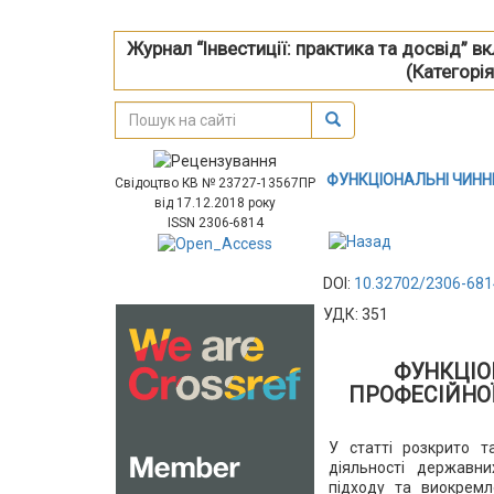
Журнал “Інвестиції: практика та досвід” 
(Категорія
ФУНКЦІОНАЛЬНІ ЧИНН
Свідоцтво КВ № 23727-13567ПР
від 17.12.2018 року
ISSN 2306-6814
DOI:
10.32702/2306-681
УДК: 351
ФУНКЦІО
ПРОФЕСІЙНО
У статті розкрито т
діяльності державни
підходу та виокремл