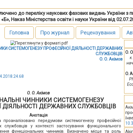
включено до переліку наукових фахових видань України з 
 «Б», Наказ Міністерства освіти і науки України від 02.07.
Головна
Про журнал
Рецензування
Ав
ИКИ СИСТЕМОГЕНЕЗУ ПРОФЕСІЙНОЇ ДІЯЛЬНОСТІ ДЕРЖАВНИХ
О. О
СЛУЖБОВЦІВ
к
О. О. Акімов
нач
O. 
4.2018.24.68
Ph
Eco
О. О. Акімов
НАЛЬНІ ЧИННИКИ СИСТЕМОГЕНЕЗУ
Ї ДІЯЛЬНОСТІ ДЕРЖАВНИХ СЛУЖБОВЦІВ
Акі
про
Анотація
Інве
а проаналізовано передумови системогенезу професійної
10.
х службовців у контексті застосування функціонального
ення функціональних чинників. Визначено місце та роль
Akim