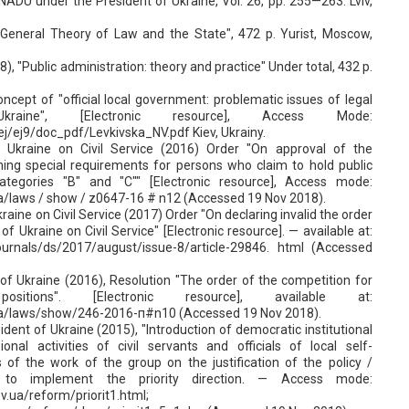
NADU under the President of Ukraine, Vol. 26, pp. 255—263. Lviv,
),"General Theory of Law and the State", 472 p. Yurist, Moscow,
8), "Public administration: theory and practice" Under total, 432 p.
concept of "official local government: problematic issues of legal
kraine", [Electronic resource], Access Mode:
j/ej9/doc_pdf/Levkivska_NV.pdf Kiev, Ukrainy.
 Ukraine on Civil Service (2016) Order "On approval of the
ing special requirements for persons who claim to hold public
categories "B" and "C"" [Electronic resource], Access mode:
ua/laws / show / z0647-16 # n12 (Accessed 19 Nov 2018).
raine on Civil Service (2017) Order "On declaring invalid the order
f Ukraine on Civil Service" [Electronic resource]. — available at:
r/journals/ds/2017/august/issue-8/article-29846. html (Accessed
 of Ukraine (2016), Resolution "The order of the competition for
ositions". [Electronic resource], available at:
.ua/laws/show/246-2016-п#n10 (Accessed 19 Nov 2018).
dent of Ukraine (2015), "Introduction of democratic institutional
onal activities of civil servants and officials of local self-
 of the work of the group on the justification of the policy /
 to implement the priority direction. — Access mode:
.ua/reform/priorit1.html;