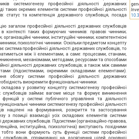
ників системогенезу професійної діяльності державних
gene
ді таких окремих елементів системи професійної діяльності
Inve
в: статус та компетенція державного службовця, посада
10.
цію загалом професійної діяльності державних службовців
 в контексті таких формуючих чинників: правові чинники;
 організаційні чинники; інституційні чинники; компетентнісні
чинники; психологічні чинники. Оскільки предметом концепту
ає система професійної діяльності державних службовців, то
уватиметься між її елементами, а саме: процесами, станами,
иникнення, механізмами, методами, ресурсами та способами
йної діяльності державних службовців; а також між самими
тами (підсистемами, окремими складовими елементами).
ня обсягу системи професійної діяльності державних
еобхідність виокремити функціональні чинники.
 складова у розвитку концепту системогенезу професійної
х службовців займає вагоме місце та формує виникнення
 функцій у системі публічного управління та діяльності
 Функціональні чинники системогенезу професійної діяльності
ів націлені на формування, розкриття та застосування
зу з позиції взаємодії усіх складових елементів системи
і державних службовців. Підсистеми (організаційно-правова,
енційна, інституційна, психологічна) виступають похідними
, тобто вони формують суть функції системи професійної
х службовців, спрямованої на досягнення цілей основної