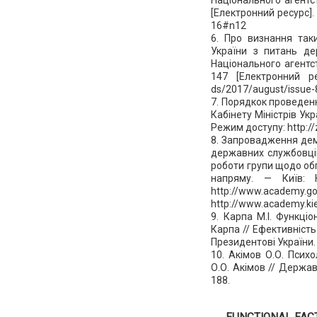
[Електронний ресурс].
16#n12
6. Про визнання так
України з питань д
Національного агентс
147 [Електронний рес
ds/2017/august/issue-8
7. Порядкок проведен
Кабінету Міністрів Ук
Режим доступу: http:/
8. Запровадження дем
державних службовців
роботи групи щодо обгр
напряму. — Київ: 
http://www.academy.gov
http://www.academy.kie
9. Карпа М.І. Функці
Карпа // Ефективність
Президентові України. 
10. Акімов О.О. Психо
О.О. Акімов // Держав
188.
FUNCTIONAL FACT