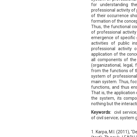
for understanding t
professional activity o
of their occurrence sho
formation of the concep
Thus, the functional c
of professional activi
emergence of specific 
activities of public i
professional activity 
application of the conc
all components of the 
(organizational, legal,
from the functions of t
system of professional 
main system. Thus, foc
functions, and thus en
That is, the applicatio
the system, its compo
nothing but the interact
Keywords:
civil servic
of civil service; system
1. Karpa, M.I. (2011), "