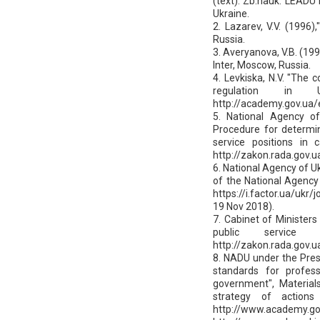
(text): Zb.nauk. LEADU 
Ukraine.
2. Lazarev, V.V. (1996
Russia.
3. Averyanova, V.B. (199
Inter, Moscow, Russia.
4. Levkiska, N.V. "The 
regulation in U
http://academy.gov.ua/e
5. National Agency of
Procedure for determin
service positions in 
http://zakon.rada.gov.
6. National Agency of Uk
of the National Agency o
https://i.factor.ua/uk
19 Nov 2018).
7. Cabinet of Ministers
public service p
http://zakon.rada.gov
8. NADU under the Presi
standards for professi
government", Materials
strategy of actions
http://www.academy.gov