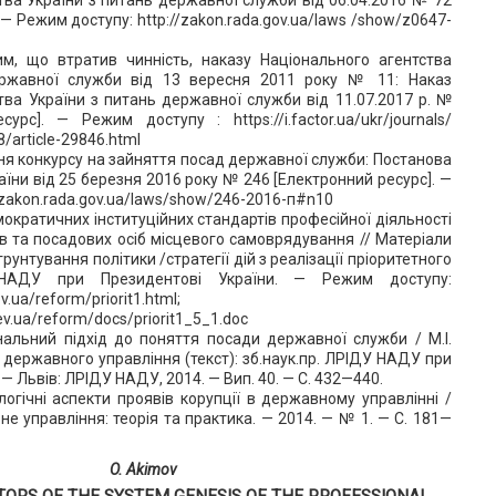
 — Режим доступу: http://zakon.rada.gov.ua/laws /show/z0647-
им, що втратив чинність, наказу Національного агентства
ержавної служби від 13 вересня 2011 року № 11: Наказ
тва України з питань державної служби від 11.07.2017 р. №
урс]. — Режим доступу : https://i.factor.ua/ukr/journals/
/article-29846.html
ня конкурсу на зайняття посад державної служби: Постанова
раїни від 25 березня 2016 року № 246 [Електронний ресурс]. —
/zakon.rada.gov.ua/laws/show/246-2016-п#n10
ократичних інституційних стандартів професійної діяльності
 та посадових осіб місцевого самоврядування // Матеріали
унтування політики /стратегії дій з реалізації пріоритетного
НАДУ при Президентові України. — Режим доступу:
.ua/reform/priorit1.html;
v.ua/reform/docs/priorit1_5_1.doc
ональний підхід до поняття посади державної служби / М.І.
 державного управління (текст): зб.наук.пр. ЛРІДУ НАДУ при
— Львів: ЛРІДУ НАДУ, 2014. — Вип. 40. — С. 432—440.
логічні аспекти проявів корупції в державному управлінні /
не управління: теорія та практика. — 2014. — № 1. — С. 181—
O. Akimov
ORS OF THE SYSTEM GENESIS OF THE PROFESSIONAL