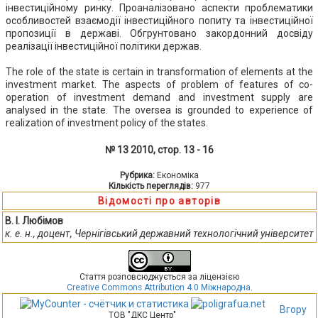
інвестиційному ринку. Проаналізовано аспекти проблематики
особливостей взаємодії інвестиційного попиту та інвестиційної
пропозиції в державі. Обгрунтовано закордонний досвіду
реалізації інвестиційної політики держав.
The role of the state is certain in transformation of elements at the
investment market. The aspects of problem of features of co-
operation of investment demand and investment supply are
analysed in the state. The oversea is grounded to experience of
realization of investment policy of the states.
№ 13 2010, стор. 13 - 16
Рубрика:
Економіка
Кількість переглядів:
977
Відомості про авторів
В. І. Любімов
к. е. н., доцент, Чернігівський державний технологічний університет
Стаття розповсюджується за ліцензією
Creative Commons Attribution 4.0 Міжнародна
.
Вгору
ТОВ "ДКС Центр"