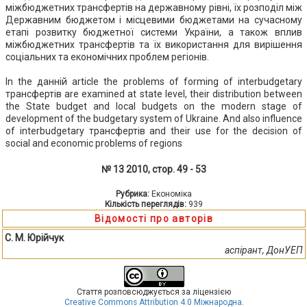
міжбюджетних трансфертів на державному рівні, їх розподіл між
Державним бюджетом і місцевими бюджетами на сучасному
етапі розвитку бюджетної системи України, а також вплив
міжбюджетних трансфертів та їх використання для вирішення
соціальних та економічних проблем регіонів.
In the данній article the problems of forming of interbudgetary
трансфертів are examined at state level, their distribution between
the State budget and local budgets on the modern stage of
development of the budgetary system of Ukraine. And also influence
of interbudgetary трансфертів and their use for the decision of
social and economic problems of regions
№ 13 2010, стор. 49 - 53
Рубрика:
Економіка
Кількість переглядів:
939
Відомості про авторів
С. М. Юрійчук
аспірант, ДонУЕП
Стаття розповсюджується за ліцензією
Creative Commons Attribution 4.0 Міжнародна
.