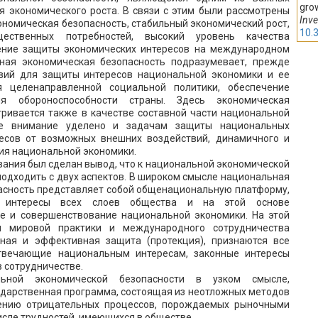
grow
я экономического роста. В связи с этим были рассмотрены
Inve
кономическая безопасность, стабильный экономический рост,
10.
щественных потребностей, высокий уровень качества
ение защиты экономических интересов на международном
нная экономическая безопасность подразумевает, прежде
овий для защиты интересов национальной экономики и ее
ия целенаправленной социальной политики, обеспечение
ня обороноспособности страны. Здесь экономическая
тривается также в качестве составной части национальной
бое внимание уделено и задачам защиты национальных
есов от возможных внешних воздействий, динамичного и
ия национальной экономики.
вания был сделан вывод, что к национальной экономической
одходить с двух аспектов. В широком смысле национальная
асность представляет собой общенациональную платформу,
й интересы всех слоев общества и на этой основе
е и совершенствование национальной экономики. На этой
м мировой практики и международного сотрудничества
ная и эффективная защита (протекция), признаются все
твечающие национальным интересам, законные интересы
в сотрудничестве.
ьной экономической безопасности в узком смысле,
ударственная программа, состоящая из неотложных методов
нению отрицательных процессов, порождаемых рыночными
исле трудностей, имеющихся в обществе.