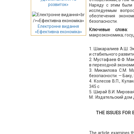
розвиток»
Наряду с этим были
исследуемым вопро
обеспечения эконом
безопасности.
Електронне видання
Ключевые слова:
«Ефективна економіка»
макроэкономика; госу
1. Шакаралиев А.Ш. Э
и стабильного развития.
2. Мустафаев Ф.Ф. Ма
в переходной экономике
3. Микаилова С.М. М
безопасности. — Баку, 
4. Колесов В.П., Кул
345 с
5. Ширай В.И. Миров
М.: Издательский дом Д
THE ISSUES FOR
The article examines th