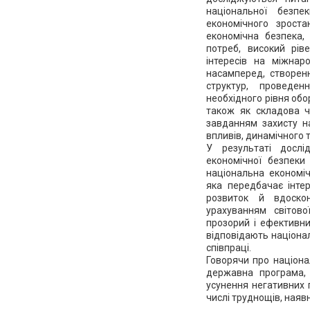
національної безп
економічного зроста
економічна безпека,
потреб, високий рів
інтересів на міжнар
насамперед, створенн
структур, проведен
необхідного рівня обо
також як складова ч
завданням захисту на
впливів, динамічного 
У результаті досл
економічної безпеки
національна економі
яка передбачає інтер
розвиток й вдоско
урахуванням світово
прозорий і ефективни
відповідають націонал
співпраці.
Говорячи про націона
державна програма, 
усунення негативних 
числі труднощів, наявн