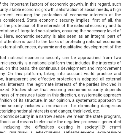
of the important factors of economic growth. In this regard, such
rity, stable economic growth, satisfaction of social needs, a high
gement, ensuring the protection of economic interests at the
e considered. State economic security implies, first of all, the
or the protection of the interests of the national economy and its
ntation of targeted social policy, ensuring the necessary level of
. Here, economic security is also seen as an integral part of
ial attention is paid to the tasks of protecting national economic
 external influences, dynamic and qualitative development of the
that national economic security can be approached from two
mic security is a national platform that includes the interests of
 and, on this basis, the continuous development and improvement
my. On this platform, taking into account world practice and
on, transparent and effective protection is adopted, all external
nal interests, the legitimate interests of the parties involved in
nized. Studies show that ensuring economic security depends
veness of measures taken in this direction, a systematic approach
inition of its structure. In our opinion, a systematic approach to
ic security includes a mechanism for eliminating dangerous
terizing national interests and danger, their level, etc.
conomic security in a narrow sense, we mean the state program,
ethods and means to eliminate the negative processes generated
including the difficulties existing in society.[||]У статті
ня, пов'язані з ефективним забезпеченням економічної