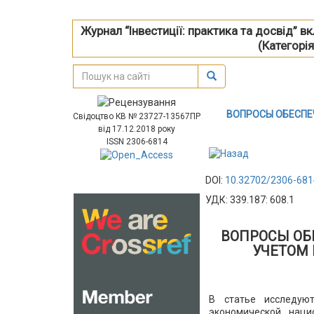
Журнал “Інвестиції: практика та досвід” 
(Категорія
ВОПРОСЫ ОБЕСПЕ
Свідоцтво КВ № 23727-13567ПР
від 17.12.2018 року
ISSN 2306-6814
DOI:
10.32702/2306-681
УДК: 339.187: 608.1
ВОПРОСЫ ОБ
УЧЕТОМ
В статье исследую
экономической нац