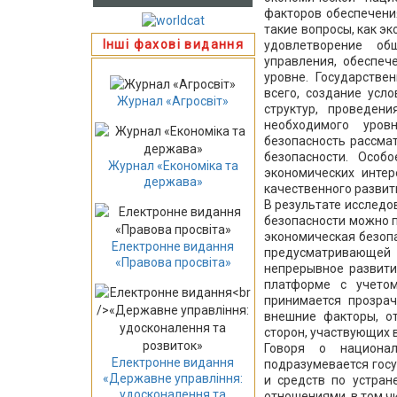
факторов обеспечени
такие вопросы, как э
Інші фахові видання
удовлетворение об
управления, обеспеч
уровне. Государстве
всего, создание усл
Журнал «Агросвіт»
структур, проведен
необходимого уров
безопасность рассма
безопасности. Осо
Журнал «Економіка та
экономических интер
держава»
качественного развит
В результате исследо
безопасности можно п
экономическая безоп
Електронне видання
предусматривающе
«Правова просвіта»
непрерывное развити
платформе с учето
принимается прозрач
внешние факторы, о
сторон, участвующих 
Говоря о национал
Електронне видання
подразумевается гос
«Державне управління:
и средств по устра
удосконалення та
отношениями, в том ч