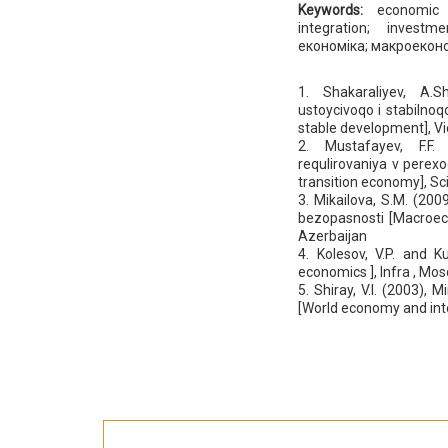
Keywords:
economic i
integration; invest
економіка; макроеконом
1. Shakaraliyev, A.S
ustoycivoqo i stabilnoq
stable development], Vi
2. Мustafayev, F.F.
requlirovaniya v perex
transition economy], Sc
3. Mikailova, S.M. (2
bezopasnosti [Macroec
Azerbaijan
4. Kolesov, V.P. and K
economics ], Infra , Mos
5. Shiray, V.I. (2003)
[World economy and int