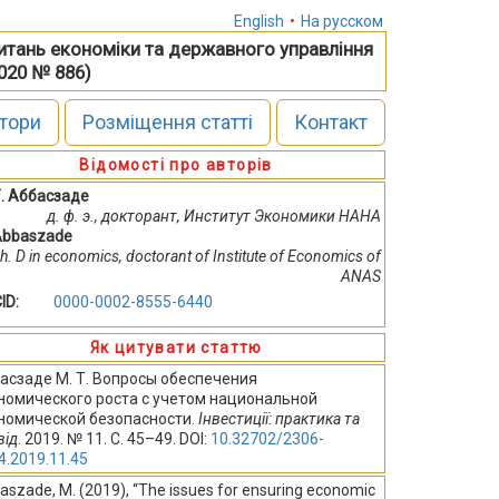
English
•
На русском
питань економіки та державного управління
2020 № 886)
тори
Розміщення статті
Контакт
Відомості про авторів
Т. Аббасзаде
д. ф. э., докторант, Институт Экономики НАНА
Abbaszade
h. D in economics, doctorant of Institute of Economics of
ANAS
ID:
0000-0002-8555-6440
Як цитувати статтю
асзаде М. Т. Вопросы обеспечения
номического роста с учетом национальной
номической безопасности.
Інвестиції: практика та
від
. 2019. № 11. С. 45–49. DOI:
10.32702/2306-
4.2019.11.45
aszade, M. (2019), “The issues for ensuring economic