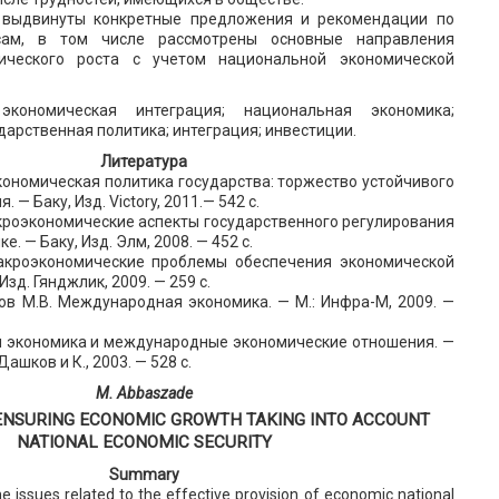
 выдвинуты конкретные предложения и рекомендации по
сам, в том числе рассмотрены основные направления
ического роста с учетом национальной экономической
экономическая интеграция; национальная экономика;
дарственная политика; интеграция; инвестиции.
Литература
кономическая политика государства: торжество устойчивого
 — Баку, Изд. Victory, 2011.— 542 с.
кроэкономические аспекты государственного регулирования
. — Баку, Изд. Элм, 2008. — 452 с.
акроэкономические проблемы обеспечения экономической
Изд. Гянджлик, 2009. — 259 с.
аков М.В. Международная экономика. — М.: Инфра-М, 2009. —
ая экономика и международные экономические отношения. —
ашков и К., 2003. — 528 с.
M. Abbaszade
 ENSURING ECONOMIC GROWTH TAKING INTO ACCOUNT
NATIONAL ECONOMIC SECURITY
Summary
e issues related to the effective provision of economic national