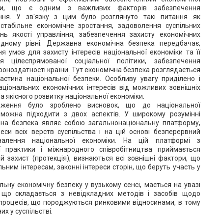
еки, що є одним з важливих факторів забезпечення
ння. У зв'язку з цим було розглянуто такі питання як
 стабільне економічне зростання, задоволення суспільних
ень якості управління, забезпечення захисту економічних
одному рівні. Державна економічна безпека передбачає,
я умов для захисту інтересів національної економіки та її
ня цілеспрямованої соціальної політики, забезпечення
роноздатності країни. Тут економічна безпека розглядається
астина національної безпеки. Особливу увагу приділено і
ціональних економічних інтересів від можливих зовнішніх
та якісного розвитку національної економіки.
ідження було зроблено висновок, що до національної
 можна підходити з двох аспектів. У широкому розумінні
чна безпека являє собою загальнонаціональну платформу,
еси всіх верств суспільства і на цій основі безперервний
налення національної економіки. На цій платформі з
ї практики і міжнародного співробітництва приймається
й захист (протекція), визнаються всі зовнішні фактори, що
ьним інтересам, законні інтереси сторін, що беруть участь у
льну економічну безпеку у вузькому сенсі, мається на увазі
що складається з невідкладних методів і засобів щодо
процесів, що породжуються ринковими відносинами, в тому
их у суспільстві.