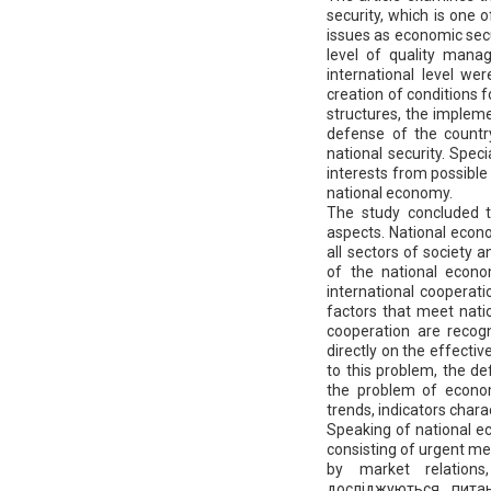
security, which is one 
issues as economic secu
level of quality mana
international level wer
creation of conditions f
structures, the impleme
defense of the country
national security. Spec
interests from possible
national economy.
The study concluded 
aspects. National econo
all sectors of society
of the national econo
international cooperati
factors that meet natio
cooperation are recog
directly on the effecti
to this problem, the def
the problem of econom
trends, indicators charac
Speaking of national e
consisting of urgent m
by market relations, 
досліджуються питан