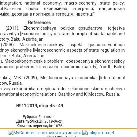
ntegration; national economy; macro-economy; state policy;
ment.Ключові слова: економічна інтеграція; національна
іка; державна політика; інтеграція; інвестиції.
References
h. (2011), Ekonomiceskaya politika qosudarstva: torjestva
o razvitiya [Economic policy of state: triumph of sustainable and
ctory, Baku, Azerbaijan
 (2008), Makroekonomiceskaya aspekti qosudarstvennoqo
odnoy ekonomike [Macroeconomic aspects of state regulation in
ience, Baku, Azerbaijan
009), Makroekonomiceskie problemi obespeceniya ekonomiceskoy
onomic problems for ensuring economiuc safety], Youth, Baku,
ulakov, M.B. (2009), Mejdunarodnaya ekonomika [International
cow, Russia.
, Mirovaya ekonomika i mejdubarodnie ekonomiceskie otnosheniya
ernational economic relations, Dashkov and K, Moscow, Russia.
№ 11 2019, стор. 45 - 49
Рубрика:
Економіка
Дата публікації:
2019-06-21
Кількість переглядів:
1076