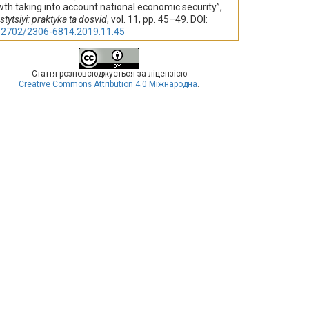
th taking into account national economic security”,
stytsiyi: praktyka ta dosvid
, vol. 11, pp. 45–49. DOI:
32702/2306-6814.2019.11.45
Стаття розповсюджується за ліцензією
Creative Commons Attribution 4.0 Міжнародна
.