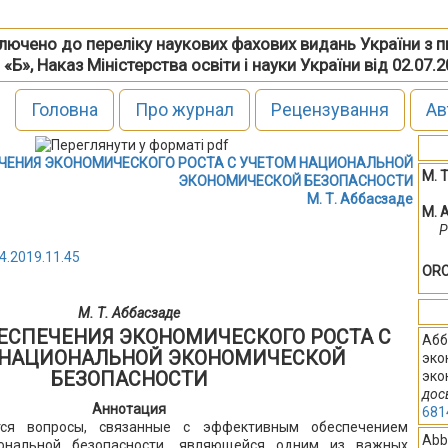
включено до переліку наукових фахових видань України з 
 «Б», Наказ Міністерства освіти і науки України від 02.07.
Головна
Про журнал
Рецензування
Ав
ЧЕНИЯ ЭКОНОМИЧЕСКОГО РОСТА С УЧЕТОМ НАЦИОНАЛЬНОЙ
М. 
ЭКОНОМИЧЕСКОЙ БЕЗОПАСНОСТИ
М. Т. Аббасзаде
M. 
P
4.2019.11.45
ORC
М. Т. Аббасзаде
ЕСПЕЧЕНИЯ ЭКОНОМИЧЕСКОГО РОСТА С
Абб
 НАЦИОНАЛЬНОЙ ЭКОНОМИЧЕСКОЙ
эко
БЕЗОПАСНОСТИ
эко
дос
Аннотация
681
тся вопросы, связанные с эффективным обеспечением
Abb
иональной безопасности, являющейся одним из важных