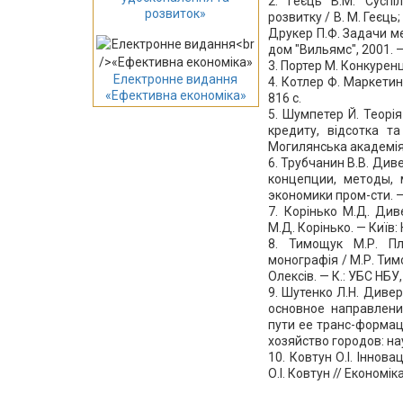
2. Геєць В.М. Суспі
розвиток»
розвитку / В. М. Геєць;
Друкер П.Ф. Задачи ме
дом "Вильямс", 2001. —
3. Портер М. Конкуренци
Електронне видання
4. Котлер Ф. Маркетин
«Ефективна економіка»
816 с.
5. Шумпетер Й. Теорія
кредиту, відсотка т
Могилянська академія,
6. Трубчанин В.В. Ди
концепции, методы, 
экономики пром-сти. —
7. Корінько М.Д. Див
М.Д. Корінько. — Київ:
8. Тимощук М.Р. Пла
монографія / М.Р. Тимо
Олексів. — К.: УБС НБУ,
9. Шутенко Л.Н. Див
основное направлени
пути ее транс-формац
хозяйство городов: на
10. Ковтун О.І. Іннова
О.І. Ковтун // Економік