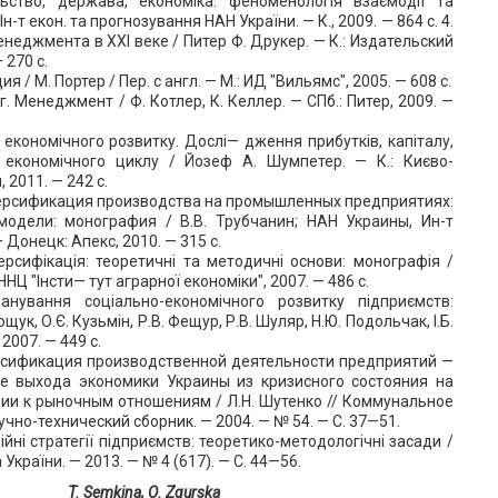
льство, держава, економіка: феноменологія взаємодії та
 Ін-т екон. та прогнозування НАН України. — К., 2009. — 864 с. 4.
неджмента в ХХІ веке / Питер Ф. Друкер. — К.: Издательский
 270 с.
я / М. Портер / Пер. с англ. — М.: ИД "Вильямс", 2005. — 608 с.
г. Менеджмент / Ф. Котлер, К. Келлер. — СПб.: Питер, 2009. —
 економічного розвитку. Дослі— дження прибутків, капіталу,
а економічного циклу / Йозеф А. Шумпетер. — К.: Києво-
 2011. — 242 с.
версификация производства на промышленных предприятиях:
модели: монография / В.В. Трубчанин; НАН Украины, Ин-т
 Донецк: Апекс, 2010. — 315 с.
ерсифікація: теоретичні та методичні основи: монографія /
 ННЦ "Інсти— тут аграрної економіки", 2007. — 486 с.
нування соціально-економічного розвитку підприємств:
щук, О.Є. Кузьмін, Р.В. Фещур, Р.В. Шуляр, Н.Ю. Подольчак, І.Б.
 2007. — 449 с.
ерсификация производственной деятельности предприятий —
е выхода экономики Украины из кризисного состояния на
ии к рыночным отношениям / Л.Н. Шутенко // Коммунальное
учно-технический сборник. — 2004. — № 54. — С. 37—51.
ційні стратегії підприємств: теоретико-методологічні засади /
а України. — 2013. — № 4 (617). — С. 44—56.
T. Semkina, О. Zgurska