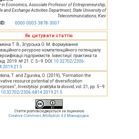
 in Economics, Associate Professor of Entrepreneurship,
e and Exchange Activities Department, State University of
Telecommunications, Kiev
ID:
0000-0003-3878-3007
Як цитувати статтю
мкіна Т. В., Згурська О. М. Формування
оваційного ресурсно-компетенційного потенціалу
ерсифікації підприємств.
Інвестиції: практика та
від
. 2019. № 21. С. 5–9. DOI:
10.32702/2306-
4.2019.21.5
ina, T. and Zgurska, О. (2019), “Formation the
vative resource potential of diversification
rprises”,
Investytsiyi: praktyka ta dosvid
, vol. 21, pp. 5–9.
:
10.32702/2306-6814.2019.21.5
Стаття розповсюджується за ліцензією
Creative Commons Attribution 4.0 Міжнародна
.