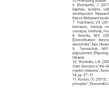
St.Petersburg, Russia.
6. Shumpeter, J. (2011
kapitalu, kredytu, v
development. Research 
Kyievo-Mohylians'ka aka
7. Trubchanin, V.V. (20
koncepcii, metody, mod
concepts, methods, mod
8. Korin'ko, M.D. (2
[Diversification: theo
ekonomiky", Kyiv, Ukrain
9. Tymoschuk, M.R. 
pidpryiemstv [Planning
Ukraine.
10. Shutenko, L.N. (200
main direction of the U
market relations", Komm
54, pp. 37—51.
11. Kovtun, O.I. (2013),
principles", Ekonomika U