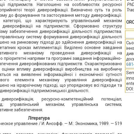
ції підприємств. Наголошено на особливостях ресурсної
PhD
оприйнятої теорії диверсифікації. Визначено суть та роль
Trad
ізму до формування та застосування методу диверсифікації.
 категорії, що характеризують управлінський механізм
ORC
диверсифікації на підприємстві. Сформовано структуру
ізму забезпечення диверсифікації діяльності підприємства.
управлінську систему формування диверсифікації діяльності
шено на ринковому підході до здійснення диверсифікації на
Сьо
оетапних кроках імплементації. Виділено основне завдання
інн
нікативного механізму проведення диверсифікації на
див
но пріоритетні напрями та програмні завдання інформаційно-
дос
зпечення диверсифікованих підприємств. Охарактеризовано
681
я оцінки впливу диверсифікації виробництва на виробничу
Semk
ється на виявленні інформаційної і економічної сутності
inno
вого елемента механізму управління диверсифікації
ente
ено на ієрархічному підході, що упорядковує всі підходи та
DOI
диверсифікації підприємсницької діяльності.
:
диверсифікація; ресурсно-компетенційний потенціал;
хід; управлінський механізм; управлінська система;
ативне забезпечення.
Література
ческое управление / И. Ансофф. — М.: Экономика, 1989. — 519