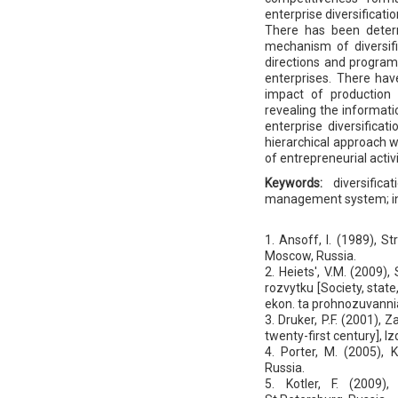
enterprise diversificati
There has been deter
mechanism of diversifi
directions and program
enterprises. There hav
impact of production 
revealing the informati
enterprise diversifi
hierarchical approach w
of entrepreneurial activi
Keywords:
diversific
management system; in
1. Ansoff, I. (1989), 
Moscow, Russia.
2. Heiets', V.M. (2009)
rozvytku [Society, stat
ekon. ta prohnozuvannia
3. Druker, P.F. (2001)
twenty-first century], Iz
4. Porter, M. (2005), K
Russia.
5. Kotler, F. (2009)