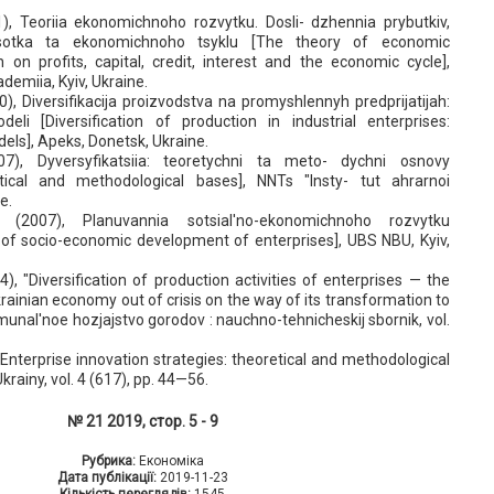
), Teoriia ekonomichnoho rozvytku. Dosli- dzhennia prybutkiv,
idsotka ta ekonomichnoho tsyklu [The theory of economic
on profits, capital, credit, interest and the economic cycle],
demiia, Kyiv, Ukraine.
10), Diversifikacija proizvodstva na promyshlennyh predprijatijah:
eli [Diversification of production in industrial enterprises:
els], Apeks, Donetsk, Ukraine.
007), Dyversyfikatsiia: teoretychni ta meto- dychni osnovy
retical and methodological bases], NNTs "Insty- tut ahrarnoi
e.
(2007), Planuvannia sotsial'no-ekonomichnoho rozvytku
 of socio-economic development of enterprises], UBS NBU, Kyiv,
4), "Diversification of production activities of enterprises — the
krainian economy out of crisis on the way of its transformation to
unal'noe hozjajstvo gorodov : nauchno-tehnicheskij sbornik, vol.
 "Enterprise innovation strategies: theoretical and methodological
krainy, vol. 4 (617), pp. 44—56.
№ 21 2019, стор. 5 - 9
Рубрика:
Економіка
Дата публікації:
2019-11-23
Кількість переглядів:
1545