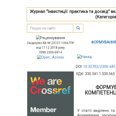
Журнал “Інвестиції: практика та досвід” 
(Категорія
ФОРМУВАННЯ 
Свідоцтво КВ № 23727-13567ПР
від 17.12.2018 року
ISSN 2306-6814
DOI:
10.32702/2306-681
УДК: 330.341.1:330.565
ФОРМУВ
КОМПЕТЕНЦ
У статті виділено та
формування ресурсн