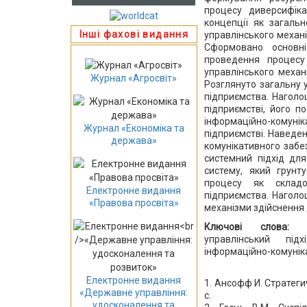
процесу диверсифіка
концепції як загальн
Інші фахові видання
управлінського механ
Сформовано основні
проведення процесу 
управлінського механ
Журнал «Агросвіт»
Розглянуто загальну 
підприємства. Наголо
підприємстві, його п
інформаційно-кому
Журнал «Економіка та
підприємстві. Наведе
держава»
комунікативного забе
системний підхід дл
систему, який грунту
процесу як складо
Електронне видання
підприємства. Наголош
«Правова просвіта»
механізми здійснення 
Ключові слова
управлінський під
інформаційно-комунік
Електронне видання
1. Ансофф И. Стратеги
«Державне управління:
с.
удосконалення та