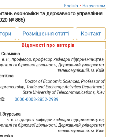
English
•
На русском
питань економіки та державного управління
2020 № 886)
тори
Розміщення статті
Контакт
Відомості про авторів
. Сьомкіна
. е. н., професор, професор кафедри підприємництва,
оргівлі та біржової діяльності, Державний університет
телекомунікацій, м. Київ
Semkina
Doctor of Economic Sciences, Professor of
repreneurship, Trade and Exchange Activities Department,
State University of Telecommunications, Kiev
ID:
0000-0003-2852-2989
М. Згурська
к. е. н., доцент кафедри кафедри підприємництва,
оргівлі та біржової діяльності, Державний університет
телекомунікацій, м. Київ
Zgurska