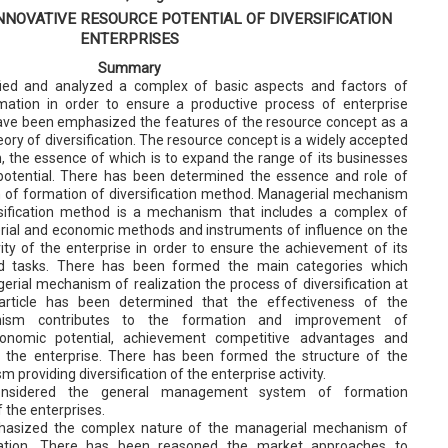
NNOVATIVE RESOURCE POTENTIAL OF DIVERSIFICATION
ENTERPRISES
Summary
ified and analyzed a complex of basic aspects and factors of
mation in order to ensure a productive process of enterprise
 have been emphasized the features of the resource concept as a
y of diversification. The resource concept is a widely accepted
on, the essence of which is to expand the range of its businesses
potential. There has been determined the essence and role of
of formation of diversification method. Managerial mechanism
rsification method is a mechanism that includes a complex of
rial and economic methods and instruments of influence on the
ity of the enterprise in order to ensure the achievement of its
nd tasks. There has been formed the main categories which
rial mechanism of realization the process of diversification at
 article has been determined that the effectiveness of the
sm contributes to the formation and improvement of
conomic potential, achievement competitive advantages and
of the enterprise. There has been formed the structure of the
oviding diversification of the enterprise activity.
nsidered the general management system of formation
of the enterprises.
asized the complex nature of the managerial mechanism of
ation. There has been reasoned the market approaches to