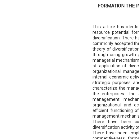
FORMATION THE I
This article has ident
resource potential for
diversification. There
commonly accepted theor
theory of diversificati
through using growth 
managerial mechanism 
of application of dive
organizational, manage
internal economic activ
strategic purposes a
characterize the manage
the enterprises. The
management mechani
organizational and e
efficient functioning 
management mechanism pr
There have been co
diversification activity 
There have been emph
competitiveness form