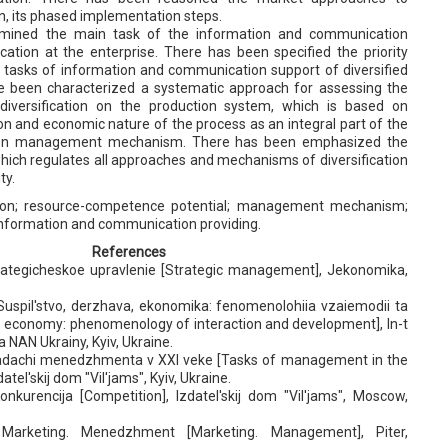
on, its phased implementation steps.
mined the main task of the information and communication
cation at the enterprise. There has been specified the priority
 tasks of information and communication support of diversified
e been characterized a systematic approach for assessing the
diversification on the production system, which is based on
on and economic nature of the process as an integral part of the
cation management mechanism. There has been emphasized the
hich regulates all approaches and mechanisms of diversification
ty.
ation; resource-competence potential; management mechanism;
formation and communication providing.
References
Strategicheskoe upravlenie [Strategic management], Jekonomika,
, Suspil'stvo, derzhava, ekonomika: fenomenolohiia vzaiemodii ta
e, economy: phenomenology of interaction and development], In-t
 NAN Ukrainy, Kyiv, Ukraine.
, Zadachi menedzhmenta v ХХІ veke [Tasks of management in the
datel'skij dom "Vil'jams", Kyiv, Ukraine.
onkurencija [Competition], Izdatel'skij dom "Vil'jams", Moscow,
, Marketing. Menedzhment [Marketing. Management], Piter,