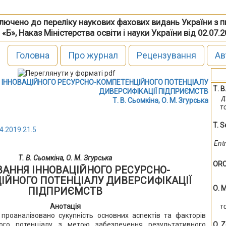
включено до переліку наукових фахових видань України з 
 «Б», Наказ Міністерства освіти і науки України від 02.07.
Головна
Про журнал
Рецензування
Ав
ІННОВАЦІЙНОГО РЕСУРСНО-КОМПЕТЕНЦІЙНОГО ПОТЕНЦІАЛУ
Т. В
ДИВЕРСИФІКАЦІЇ ПІДПРИЄМСТВ
д
Т. В. Сьомкіна, О. М. Згурська
т
T. 
4.2019.21.5
Ent
Т. В. Сьомкіна, О. М. Згурська
ORC
АННЯ ІННОВАЦІЙНОГО РЕСУРСНО-
ІЙНОГО ПОТЕНЦІАЛУ ДИВЕРСИФІКАЦІЇ
О. 
ПІДПРИЄМСТВ
Анотація
т
 проаналізовано сукупність основних аспектів та факторів
ого потенціалу з метою забезпечення результативного
О. 