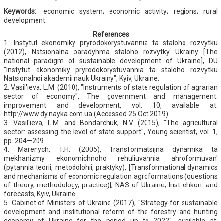
Keywords:
еconomic system; economic activity; regions; rural
development.
References
1. Instytut ekonomiky pryrodokorystuvannia ta staloho rozvytku
(2012), Natsionalna paradyhma staloho rozvytky Ukrainy [The
national paradigm of sustainable development of Ukraine], DU
"Instytut ekonomiky pryrodokorystuvannia ta staloho rozvytku
Natsionalnoi akademii nauk Ukrainy", Kyiv, Ukraine.
2. Vasil'ieva, L.М. (2010), "Instruments of state regulation of agrarian
sector of economy", The government and management:
improvement and development, vol. 10, available at:
http://www.dy.nayka.com.ua (Accessed 25 Oct 2019).
3. Vasil'ieva, L.М. and Bondarchuk, N.V. (2015), "The agricultural
sector: assessing the level of state support", Young scientist, vol. 1,
pp. 204—209.
4. Marenych, T.H. (2005), Transformatsijna dynamika ta
mekhanizmy ekonomichnoho rehuliuvannia ahroformuvan'
(pytannia teorii, metodolohii, praktyky), [Transformational dynamics
and mechanisms of economic regulation agroformations (questions
of theory, methodology, practice)], NAS of Ukraine; Inst ehkon. and
forecasts, Kyiv, Ukraine.
5. Cabinet of Ministers of Ukraine (2017), "Strategy for sustainable
development and institutional reform of the forestry and hunting
economy of Ukraine for the period up to 2022", available at: