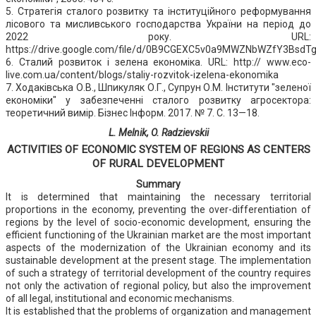
5. Стратегія сталого розвитку та інституційного реформування
лісового та мисливського господарства України на період до
2022 року. URL:
https://drive.google.com/file/d/0B9CGEXC5v0a9MWZNbWZfY3BsdTg
6. Сталий розвиток і зелена економіка. URL: http:// www.eco-
live.com.ua/content/blogs/staliy-rozvitok-izelena-ekonomika
7. Ходаківська О.В., Шпикуляк О.Г., Супрун О.М. Інститути "зеленої
економіки" у забезпеченні сталого розвитку агросектора:
теоретичний вимір. Бізнес Інформ. 2017. № 7. С. 13—18.
L. Melnik, O. Radzievskii
ACTIVITIES OF ECONOMIC SYSTEM OF REGIONS AS CENTERS
OF RURAL DEVELOPMENT
Summary
It is determined that maintaining the necessary territorial
proportions in the economy, preventing the over-differentiation of
regions by the level of socio-economic development, ensuring the
efficient functioning of the Ukrainian market are the most important
aspects of the modernization of the Ukrainian economy and its
sustainable development at the present stage. The implementation
of such a strategy of territorial development of the country requires
not only the activation of regional policy, but also the improvement
of all legal, institutional and economic mechanisms.
It is established that the problems of organization and management