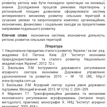
розвитку регіону має бути покладено орієнтацію на інновації,
знання. Дослідження процесів ринкових перетворень у
регіональній площині дозволили сформулювати систему
антикризового механізму розвитку сільських територій в
сучасних умовах та запропонувати комплекс організаційних,
економічних, фінансових і соціальних заходів за пріоритетними
напрямами подальшого розвитку.
Ключові слова:
економічна система; економічна діяльність;
регіони; розвиток сільських територій.
Література
1. Національна парадигма сталого розвитку України / за заг. ред.
академіка Б.Є. Патона. Київ: ДУ "Інститут економіки
природокористування та сталого розвитку Національної
академії наук України", 2012. 72 с.
2. Васільєва Л.М. Інструменти державного регулювання
аграрного сектора економіки. Державне управління:
удосконалення та розвиток. 2010. — № 10. URL: http://
www.dy.nayka.com.ua
3. Васільєва Л.М. Аграрний сектор: оцінка рівня державної
підтримки. Молодий вчений. 2015. № 1(16). С. 204—209.
4. Маренич Т.Г. Трансформаційна динаміка та механізми
економічного регулювання агроформувань (питання теорії,
методології, практики): монографія. К.: ННЦ "Інститут аграрної
економіки", 2005. 454 с.