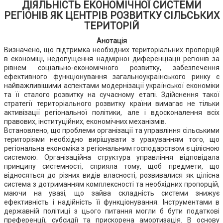
ДІЯЛЬНІСТЬ ЕКОНОМІЧНОЇ СИСТЕМИ
РЕГІОНІВ ЯК ЦЕНТРІВ РОЗВИТКУ СІЛЬСЬКИХ
ТЕРИТОРІЙ
Анотація
Визначено, що підтримка необхідних територіальних пропорцій
в економіці, недопущення надмірної диференціації регіонів за
рівнем соціально-економічного розвитку, забезпечення
ефективного функціонування загальноукраїнського ринку є
найважливішими аспектами модернізації української економіки
та її сталого розвитку на сучасному етапі. Здійснення такої
стратегії територіального розвитку країни вимагає не тільки
активізації регіональної політики, але і вдосконалення всіх
правових, інституційних, економічних механізмів.
Встановлено, що проблеми організації та управління сільськими
територіями необхідно вирішувати з урахуванням того, що
регіональна економіка з регіональним господарством є цілісною
системою. Організаційна структура управління відповідала
принципу системності, сприяла тому, щоб предмети, що
відносяться до різних видів власності, розвивалися як цілісна
система з дотриманням комплексності та необхідних пропорцій,
маючи на увазі, що зайва складність системи знижує
ефективність і надійність її функціонування. Інструментами в
державній політиці з цього питання могли б бути податкові
преференції, субсидії та прискорена амортизація. В основу