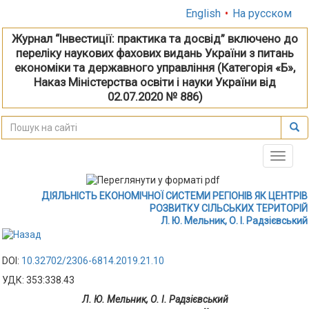
English
•
На русском
Журнал “Інвестиції: практика та досвід” включено до
переліку наукових фахових видань України з питань
економіки та державного управління (Категорія «Б»,
Наказ Міністерства освіти і науки України від
02.07.2020 № 886)
Toggle
naviga
ДІЯЛЬНІСТЬ ЕКОНОМІЧНОЇ СИСТЕМИ РЕГІОНІВ ЯК ЦЕНТРІВ
РОЗВИТКУ СІЛЬСЬКИХ ТЕРИТОРІЙ
Л. Ю. Мельник, О. І. Радзієвський
DOI:
10.32702/2306-6814.2019.21.10
УДК: 353:338.43
Л. Ю. Мельник, О. І. Радзієвський