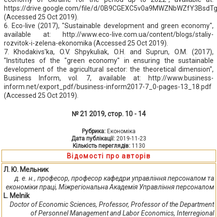
https://drive.google.com/file/d/0B9CGEXC5v0a9MWZNbWZfY3BsdTg
(Accessed 25 Oct 2019).
6. Eco-live (2017), "Sustainable development and green economy",
available at: http://www.eco-live.com.ua/content/blogs/staliy-
rozvitok-i-zelena-ekonomika (Accessed 25 Oct 2019).
7. Khodakivs'ka, O.V. Shpykuliak, O.H. and Suprun, O.M. (2017),
"Institutes of the "green economy" in ensuring the sustainable
development of the agricultural sector: the theoretical dimension",
Business Inform, vol. 7, available at: http://www.business-
inform.net/export_pdf/business-inform2017-7_0-pages-13_18.pdf
(Accessed 25 Oct 2019).
№ 21 2019, стор. 10 - 14
Рубрика:
Економіка
Дата публікації:
2019-11-23
Кількість переглядів:
1130
Відомості про авторів
Л. Ю. Мельник
д. е. н., професор, професор кафедри управління персоналом та
економіки праці, Міжрегіональна Академія Управління персоналом
L. Melnik
Doctor of Economic Sciences, Professor, Professor of the Department
of Personnel Management and Labor Economics, Interregional