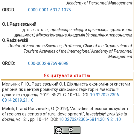
Academy of Personnel Management
ORCID:
0000-0001-6317-1075
О. І. Радзієвський
д. е. н., с. н. с., професор кафедри організації туристичної
діяльності, Міжрегіональна Академія Управління персоналом
O. Radzievskii
Doctor of Economic Sciences, Professor, Chair of the Organization of
Tourism Activities of the Interregional Academy of Personnel
Management
ORCID:
000-0002-8769-8098
Як цитувати статтю
Мельник Л. Ю., Радзієвський О. І. Діяльність економічної системи
регіонів як центрів розвитку сільських територій.
Інвестиції:
практика та досвід
. 2019. № 21. С. 10–14. DOI:
10.32702/2306-
6814.2019.21.10
Melnik, L. and Radzievskii, O. (2019), “Activities of economic system
of regions as centers of rural development”,
Investytsiyi: praktyka ta
dosvid
, vol. 21, pp. 10–14. DOI:
10.32702/2306-6814.2019.21.10