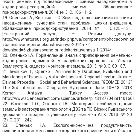
якості земель під полезахисними лісовими насадженнями в
кадастрово-реєстраційній системі. Збалансоване
природокористування. 2014. № 3. С. 106—112.
19. Опенько І.А., Євсюков Т.О. Землі під полезахисними лісовими
насадженнями: сучасний стан, проблеми, шляхи вирішення.
Збалансоване природокористування. 2014. № 1. С.125—131.
[Електронний ресурс]. — Режим доступу:
http://www.natureus.org.ua/index.php/ua/component/phocadownloa
zbalansovane-prirodokoristuvannya-2014-rik?
download=6:zbalansovane-prirodokoristuvannya-1-2014r
20. Опенько І.А. Порівняльний аналіз оприлюднення земельно-
кадастрових відомостей у зарубіжних країнах та Україні.
Землеустрій, кадастр і моніторинг земель. 2013. № 3. С. 80—87.
21. Ievsiukov T., Openko I. An Inventory Database, Evaluation and
Monitoring of Especially Valuable Lands at Regional Level in Ukraine.
Elsivier, Procedia — Social and Behavioral Sciences, "GEOMED 2013"
The 3rd International Geography Symposium June 10—13. 2013
Kemer, Antalya — Turkey. Access mode:
http://www.sciencedirect.com/science/article/pii/S18770428140166
22. Євсюков Т.О., Опенько І.А. Моніторинг особливо цінних
земель із застосування технологій ДЗЗ та ГІС. Вісник Львівського
державного аграрного університету: екноміка АПК. 2013. № 20
(2). С. 231—242.
23. Опенько І.А. Еколого-економічна продуктивність
використання земель лісогосподарського призначення в Україні.