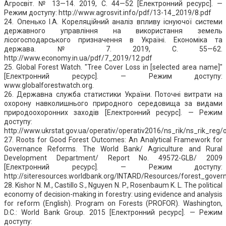
Агросвіт. № 13—14. 2019, С. 44—52 [Електронний ресурс]. —
Режим доступу: http://www.agrosvit.info/pdf/13-14_2019/8.pdf
24. Опенько І.А. Кореляційний аналіз впливу існуючої системи
державного управління на використання земель
лісогосподарського призначення в Україні. Економіка та
держава. № 7. 2019, С. 55—62.
http://www.economy.in.ua/pdf/7_2019/12.pdf
25. Global Forest Watch. "Tree Cover Loss in [selected area name]"
[Електронний ресурс]. — Режим доступу:
www.globalforestwatch.org.
26. Державна служба статистики України. Поточні витрати на
охорону навколишнього природного середовища за видами
природоохоронних заходів [Електронний ресурс]. — Режим
доступу:
http://www.ukrstat.gov.ua/operativ/operativ2016/ns_rik/ns_rik_re
27. Roots for Good Forest Outcomes: An Analytical Framework for
Governance Reforms. The World Bank/ Agriculture and Rural
Development Department/ Report No. 49572-GLB/ 2009
[Електронний ресурс]. — Режим доступу:
http://siteresources.worldbank.org/INTARD/Resources/forest_gov
28. Kishor N. M., Castillo S., Nguyen N. P., Rosenbaum K. L. The political
economy of decision-making in forestry: using evidence and analysis
for reform (English). Program on Forests (PROFOR). Washington,
D.C.: World Bank Group. 2015 [Електронний ресурс]. — Режим
доступу: