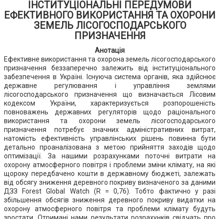
ІНСТИТУЦІОНАЛЬНІ ПЕРЕДУМОВИ
ЕФЕКТИВНОГО ВИКОРИСТАННЯ ТА ОХОРОНИ
ЗЕМЕЛЬ ЛІСОГОСПОДАРСЬКОГО
ПРИЗНАЧЕННЯ
Анотація
Ефективне використання та охорона земель лісогосподарського
призначення беззаперечно залежить від інституціонального
забезпечення в Україні. Існуюча система органів, яка здійснює
державне регулювання і управління землями
лісогосподарського призначення що визначається Лісовим
кодексом України, характеризується розпорошеність
повноважень державних регуляторів щодо раціонального
використання та охорони земель лісогосподарського
призначення потребує значних адміністративних витрат,
натомість ефективність управлінських рішень повинна бути
детально проаналізована з метою прийняття заходів щодо
оптимізації. За нашими розрахунками поточні витрати на
охорону атмосферного повітря і проблеми зміни клімату, на які
щороку передбачено кошти в державному бюджеті, залежать
від обсягу зниження деревного покриву визначеного за даними
ДЗЗ Forest Global Watch (R = 0,76). Тобто фактично у разі
збільшення обсягів зниження деревного покриву видатки на
охорону атмосферного повітря та проблеми клімату будуть
зростати. Отримані нами результати розрахунків свідчать про