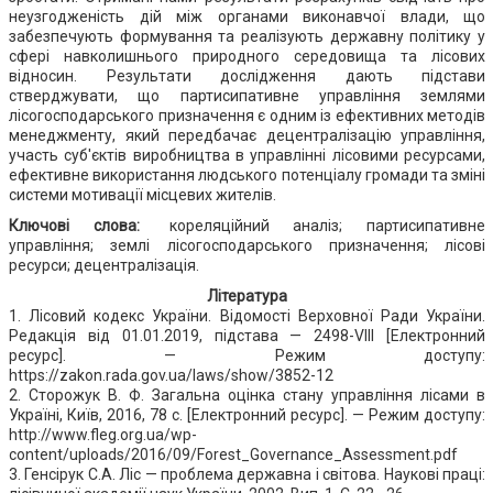
неузгодженість дій між органами виконавчої влади, що
забезпечують формування та реалізують державну політику у
сфері навколишнього природного середовища та лісових
відносин. Результати дослідження дають підстави
стверджувати, що партисипативне управління землями
лісогосподарського призначення є одним із ефективних методів
менеджменту, який передбачає децентралізацію управління,
участь суб'єктів виробництва в управлінні лісовими ресурсами,
ефективне використання людського потенціалу громади та зміні
системи мотивації місцевих жителів.
Ключові слова:
кореляційний аналіз; партисипативне
управління; землі лісогосподарського призначення; лісові
ресурси; децентралізація.
Література
1. Лісовий кодекс України. Відомості Верховної Ради України.
Редакція від 01.01.2019, підстава — 2498-VIII [Електронний
ресурс]. — Режим доступу:
https://zakon.rada.gov.ua/laws/show/3852-12
2. Сторожук В. Ф. Загальна оцінка стану управління лісами в
Україні, Київ, 2016, 78 c. [Електронний ресурс]. — Режим доступу:
http://www.fleg.org.ua/wp-
content/uploads/2016/09/Forest_Governance_Assessment.pdf
3. Генсірук С.А. Ліс — проблема державна і світова. Наукові праці: