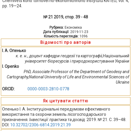
Chernivets'koho torhovel'no-ekonomichnoho instytutu KNTEU, vol. 4,
pp. 19—24.
№ 21 2019, стор. 39 - 48
Рубрика:
Економіка
Дата публікації:
2019-11-23
Кількість переглядів:
1096
Відомості про авторів
І. А. Опенько
к. е. н., доцент кафедри геодезії та картографії,Національний
університет біоресурсів і природокористування України
I. Openko
PhD, Associate Professor of the Department of Geodesy and
Cartography,National University of Life and Environmental Sciences of
Ukraine
ORCID:
0000-0003-2810-0778
Як цитувати статтю
Опенько І. А. Інституціональні передумови ефективного
використання та охорони земель лісогосподарського
призначення.
Інвестиції: практика та досвід
. 2019. № 21. С. 39–48.
DOI:
10.32702/2306-6814.2019.21.39