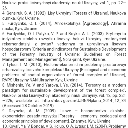
Naukovi pratsi: lisivnychoyi akademiyi nauk Ukrayiny, vol. 1, pp. 22—
26.
4. Gensiruk, S. A. (1992), Lisy Ukrayiny [Forests of Ukraine], Naukova
dumka, Kyiv, Ukraine.
5. Furdychko, O. I. (2014), Ahroekolohiya [Agroecology], Ahrarna
nauka, Kyiv, Ukraine.
6. Furdychko, O. I. Patyka, V. P. and Boyko, A. L. (2003), Kryteriyi ta
indykatory staloho rozvytku lisovoyi haluzi Ukrayiny: metodychni
rekomendatsiyi z pytan? vedennya ta upravlinnya lisovym
hospodarstvom [Criteria and Indicators for Sustainable Development
of the Forestry Industry of Ukraine: Guidelines on Forest
Management and Management], Nora-print, Kyiv, Ukraine.
7. Lytsur, I. M. (2010), Ekoloho-ekonomichni problemy prostorovoyi
orhanizatsiyi lisovoho kompleksu Ukrayiny [Ecological and economic
problems of spatial organization of forest complex of Ukraine],
RVPS Ukrayiny NAN Ukrayiny, Kyiv, Ukraine.
8. Mishenin, Ye. V. and Yarova, I. Ye. (2014), "Forestry as a modern
paradigm for sustainable development of the forest complex",
Naukovi pratsi Lisivnychoyi akademiyi nauk Ukrayiny, vol. 12, pp. 221
—226, available at: http://nbuv.gov.ua/UJRN/Nplanu_2014_12_34
(Accessed 28 October 2019).
9. Deyneka, A. M. (2009), Lisove — hospodarstvo: ekoloho-
ekonomichni zasady rozvytku [Forestry — economy: ecological and
economic principles of development], Znannya, Kyiv, Ukraine.
10. Koval', Ya. V. Bondar, V. S. Holub, O. A. Lytsur, I. M. (2004), Problemy