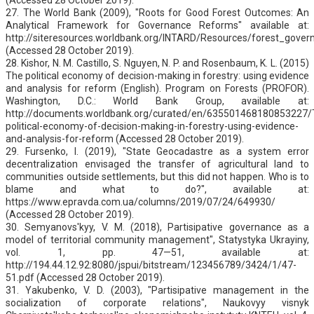
27. The World Bank (2009), "Roots for Good Forest Outcomes: An
Analytical Framework for Governance Reforms" available at:
http://siteresources.worldbank.org/INTARD/Resources/forest_gov
(Accessed 28 October 2019).
28. Kishor, N. M. Castillo, S. Nguyen, N. P. and Rosenbaum, K. L. (2015)
The political economy of decision-making in forestry: using evidence
and analysis for reform (English). Program on Forests (PROFOR).
Washington, D.C.: World Bank Group, available at:
http://documents.worldbank.org/curated/en/635501468180853227/
political-economy-of-decision-making-in-forestry-using-evidence-
and-analysis-for-reform (Accessed 28 October 2019).
29. Fursenko, I. (2019), "State Geocadastre as a system error
decentralization envisaged the transfer of agricultural land to
communities outside settlements, but this did not happen. Who is to
blame and what to do?", available at:
https://www.epravda.com.ua/columns/2019/07/24/649930/
(Accessed 28 October 2019).
30. Semyanovs'kyy, V. M. (2018), Partisipative governance as a
model of territorial community management", Statystyka Ukrayiny,
vol. 1, pp. 47—51, available at:
http://194.44.12.92:8080/jspui/bitstream/123456789/3424/1/47-
51.pdf (Accessed 28 October 2019).
31. Yakubenko, V. D. (2003), "Partisipative management in the
socialization of corporate relations", Naukovyy visnyk