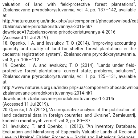
valuation of land with field-protective forest plantations",
Zbalansovane pryrodokorystuvannia, vol. 4, pp. 137—142, available
at:
http://natureus.org.ua/index.php/ua/component/phocadownload/cat
zbalansovane-prirodokoristuvannya-2016-rik?
download=17:zbalansovane-prirodokoristuvannya-4-2016
(Accessed 11 Jul 2019).
18. Openko, I. A. and Ievsiukov, T. O. (2014), "Improving accounting
quantity and quality of land for shelter forest plantations in the
cadastral registration system", Zbalansovane pryrodokorystuvannia,
vol. 3, pp. 106—112.
19. Openko, I. A. and Ievsiukov, T. O. (2014), "Lands under field-
protective forest plantations: current state, problems, solutions",
Zbalansovane pryrodokorystuvannia, vol. 1. pp. 125—131, available
at:
http://www.natureus.org.ua/index.php/ua/component/phocadownloa
zbalansovane-prirodokoristuvannya-2014-rik?
download=6:zbalansovane-prirodokoristuvannya-1-2014r
(Accessed 11 Jul 2019).
20. Openko, I. A. (2013), "A comparative analysis of the publication of
land cadastral data in foreign countries and Ukraine", Zemleustrij,
kadastr i monitorynh zemel', vol. 3, pp. 80—87.
21. Ievsiukov, T. and Openko, I. (2013), "An Inventory Database,
Evaluation and Monitoring of Especially Valuable Lands at Regional
Level in Ukraine", Elsivier, Procedia — Social and Behavioral Sciences,