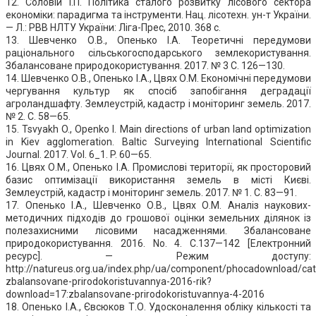
12. Соловій І.П. Політика сталого розвитку лісового сектора
економіки: парадигма та інструменти. Нац. лісотехн. ун-т України.
— Л.: РВВ НЛТУ України: Ліга-Прес, 2010. 368 с.
13. Шевченко О.В., Опенько І.А. Теоретичні передумови
раціонального сільськогосподарського землекористування.
Збалансоване природокористування. 2017. № 3 С. 126—130.
14. Шевченко О.В., Опенько І.А., Цвях О.М. Економічні передумови
чергування культур як спосіб запобігання деградації
агроландшафту. Землеустрій, кадастр і моніторинг земель. 2017.
№ 2. С. 58—65.
15. Tsvyakh O., Openko І. Main directions of urban land optimization
in Kiev agglomeration. Baltic Surveying International Scientific
Journal. 2017. Vol. 6_1. P. 60—65.
16. Цвях О.М., Опенько І.А. Промислові території, як просторовий
базис оптимізації використання земель в місті Києві.
Землеустрій, кадастр і моніторинг земель. 2017. № 1. С. 83—91.
17. Опенько І.А., Шевченко О.В., Цвях О.М. Аналіз наукових-
методичних підходів до грошової оцінки земельних ділянок із
полезахисними лісовими насадженнями. Збалансоване
природокористування. 2016. No. 4. С.137—142 [Електронний
ресурс]. — Режим доступу:
http://natureus.org.ua/index.php/ua/component/phocadownload/cat
zbalansovane-prirodokoristuvannya-2016-rik?
download=17:zbalansovane-prirodokoristuvannya-4-2016
18. Опенько І.А., Євсюков Т.О. Удосконалення обліку кількості та