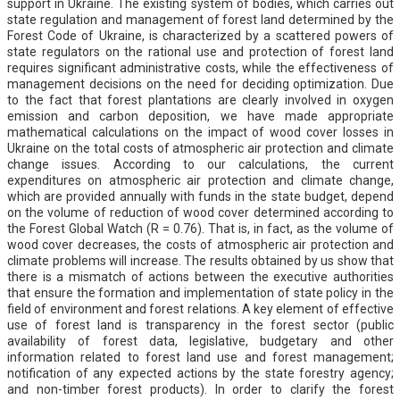
support in Ukraine. The existing system of bodies, which carries out
state regulation and management of forest land determined by the
Forest Code of Ukraine, is characterized by a scattered powers of
state regulators on the rational use and protection of forest land
requires significant administrative costs, while the effectiveness of
management decisions on the need for deciding optimization. Due
to the fact that forest plantations are clearly involved in oxygen
emission and carbon deposition, we have made appropriate
mathematical calculations on the impact of wood cover losses in
Ukraine on the total costs of atmospheric air protection and climate
change issues. According to our calculations, the current
expenditures on atmospheric air protection and climate change,
which are provided annually with funds in the state budget, depend
on the volume of reduction of wood cover determined according to
the Forest Global Watch (R = 0.76). That is, in fact, as the volume of
wood cover decreases, the costs of atmospheric air protection and
climate problems will increase. The results obtained by us show that
there is a mismatch of actions between the executive authorities
that ensure the formation and implementation of state policy in the
field of environment and forest relations. A key element of effective
use of forest land is transparency in the forest sector (public
availability of forest data, legislative, budgetary and other
information related to forest land use and forest management;
notification of any expected actions by the state forestry agency;
and non-timber forest products). In order to clarify the forest