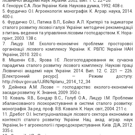
лісівничої академії наук України. 2002. Вип. 1. С. 22—26.
4. Генсірук С.А. Ліси України. Київ. Наукова думка, 1992. 408 с.
5. Фурдичко О.І. Агроекологія: монографія. К. Аграр. наука, 2014.
400 с.
6. Фурдичко О.І., Патика В.П., Бойко А.Л. Критерії та індикатори
сталого розвитку лісової галузі України: методичні рекомендації
з питань ведення та управління лісовим господарством. К. Нора-
прінт, 2003. 138 с.
7. Лицур І.М. Еколого-економічні проблеми просторової
організації лісового комплексу України. К. РВПС України НАН
України, 2010. 320 с.
8. Мішенін Є.В., Ярова І.Є. Лісогосподарювання як сучасна
парадигма сталого розвитку лісового комплексу. Наукові праці
Лісівничої академії наук України. 2014. Вип. 12. С. 221 — 226.
[Електронний ресурс]. — Режим доступу:
http://nbuv.gov.ua/UJRN/Nplanu_2014_12_34
9. Дейнека А.М. Лісове — господарство: еколого-економічні
засади розвитку. К. Знання, 2009. 350 с.
10. Коваль Я.В., Бондар В.С., Голуб О.А., Лицур І.М. Проблеми
збалансованого лісокористування в системі сталого розвитку:
монографія. За ред. проф. Я.В. Коваля. К. Наук. світ, 2004. 211 с.
11. Дребот О.І. Інституціоналізація лісового сектора економіки в
контексті сталого розвитку України. Нац. акад. аграр. наук
України, Ін-т агроекології і природокористування. Київ. ДІА, 2012.
335 с.