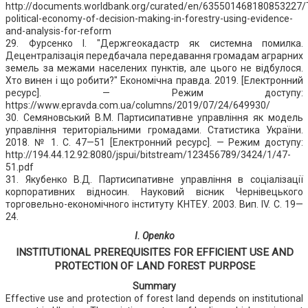
http://documents.worldbank.org/curated/en/635501468180853227/
political-economy-of-decision-making-in-forestry-using-evidence-
and-analysis-for-reform
29. Фурсенко І. "Держгеокадастр як системна помилка.
Децентралізація передбачала передавання громадам аграрних
земель за межами населених пунктів, але цього не відбулося.
Хто винен і що робити?" Економічна правда. 2019. [Електронний
ресурс]. — Режим доступу:
https://www.epravda.com.ua/columns/2019/07/24/649930/
30. Семяновський В.М. Партисипативне управління як модель
управління територіальними громадами. Статистика України.
2018. № 1. С. 47—51 [Електронний ресурс]. — Режим доступу:
http://194.44.12.92:8080/jspui/bitstream/123456789/3424/1/47-
51.pdf
31. Якубенко В.Д. Партисипативне управління в соціалізації
корпоративних відносин. Науковий вісник Чернівецького
торговельно-економічного інституту КНТЕУ. 2003. Вип. IV. С. 19—
24.
I. Openko
INSTITUTIONAL PREREQUISITES FOR EFFICIENT USE AND
PROTECTION OF LAND FOREST PURPOSE
Summary
Effective use and protection of forest land depends on institutional