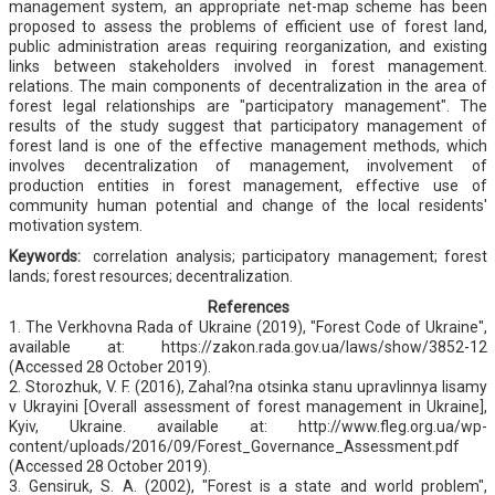
management system, an appropriate net-map scheme has been
proposed to assess the problems of efficient use of forest land,
public administration areas requiring reorganization, and existing
links between stakeholders involved in forest management.
relations. The main components of decentralization in the area of
forest legal relationships are "participatory management". The
results of the study suggest that participatory management of
forest land is one of the effective management methods, which
involves decentralization of management, involvement of
production entities in forest management, effective use of
community human potential and change of the local residents'
motivation system.
Keywords:
correlation analysis; participatory management; forest
lands; forest resources; decentralization.
References
1. The Verkhovna Rada of Ukraine (2019), "Forest Code of Ukraine",
available at: https://zakon.rada.gov.ua/laws/show/3852-12
(Accessed 28 October 2019).
2. Storozhuk, V. F. (2016), Zahal?na otsinka stanu upravlinnya lisamy
v Ukrayini [Overall assessment of forest management in Ukraine],
Kyiv, Ukraine. available at: http://www.fleg.org.ua/wp-
content/uploads/2016/09/Forest_Governance_Assessment.pdf
(Accessed 28 October 2019).
3. Gensiruk, S. A. (2002), "Forest is a state and world problem",