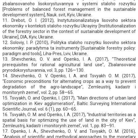
zbalansovanoho lisokorystuvannya v systemi staloho rozvytku
[Problems of balanced forest management in the sustainable
development system], Nauk. svit, Kyiv, Ukraine.
11. Drebot, O. I. (2012), Instytutsionalizatsiya lisovoho sektora
ekonomiky v konteksti staloho rozvytku Ukrayiny [Institutionalization
of the forestry sector in the context of sustainable development of
Ukraine], DIA, Kyiv, Ukraine.
12. Soloviy, I. P. (2010), Polityka staloho rozvytku lisovoho sektora
ekonomiky: paradyhma ta instrumenty [Sustainable forestry policy:
paradigm and tools], Liha-Pres, Lviv, Ukraine.
13. Shevchenko, О. V. and Openko, I. A. (2017), "Theoretical
prerequisites for rational agricultural land use", Zbalansovane
pryrodokorystuvannia, vol. 3, pp. 126—130.
14. Shevchenko, О. V. Openko, I. A. and Tsvyakh О. М. (2017),
"Economic preconditions for alternating crops as a way to prevent
degradation of the agro-landscape", Zemleustrij, kadastr i
monitorynh zemel', vol. 2, pp. 58—65.
15. Tsvyakh, O. and Openko, І. (2017), "Main directions of urban land
optimization in Kiev agglomeration", Baltic Surveying International
Scientific Journal, vol. 6 (1), pp. 60—65.
16. Tsvyakh, О. М. and Openko, I. A. (2017), "Industrial territories as a
spatial basis for optimizing the use of land in the city of Kiev",
Zemleustrij, kadastr i monitorynh zemel', vol. 1, pp. 83—91.
17. Openko, I. A., Shevchenko, О. V. and Tsvyakh, О. М. (2016),
"Analysis of scientific and methodical approaches to the monetary