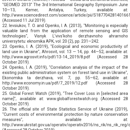
"GEOMED 2013" The 3rd International Geography Symposium June
10—13, Kemer, Antalya, Turkey, available at:
http://www.sciencedirect.com/science/article/pii/S18770428140166
(Accessed 11 Jul 2019).
22. Ievsiukov, T. O. and Openko, I. A. (2013), "Monitoring is especially
valuable land from the application of remote sensing and GIS
technologies", Visnyk L'vivs'koho derzhavnoho ahrarnoho
universytetu: eknomika APK, vol. 20 (2), pp. 231—242.
23. Openko, І. А. (2019), "Ecological and economic productivity of
land use in Ukraine", Ahrosvit, vol. 13 — 14, pp. 44—52, available at:
http://www.agrosvit.info/pdf/13-14_2019/8.pdf (Accessed 28
October 2019).
24. Openko, І. А. (2019), "Correlation analysis of the impact of the
existing public administration system on forest land use in Ukraine",
Ekonomika ta derzhava, vol. 7, pp. 55—62, available at:
http://www.economy.in.ua/pdf/7_2019/12.pdf (Accessed 28
October 2019).
25. Global Forest Watch (2019), "Tree Cover Loss in [selected area
name]", available at: www.globalforestwatch.org (Accessed 28
October 2019).
26. The official site of State Statistics Service of Ukraine (2019),
"Current costs of environmental protection by nature conservation
measures", available at:
http://www.ukrstat.gov.ua/operativ/operativ2016/ns_rik/ns_rik_re
(Accessed 28 October 2019).