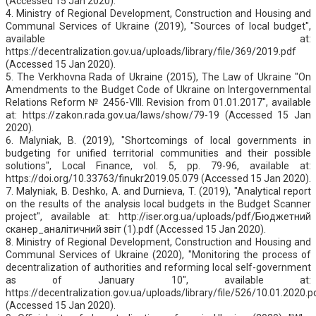
(Accessed 15 Jan 2020).
4. Ministry of Regional Development, Construction and Housing and
Communal Services of Ukraine (2019), "Sources of local budget",
available at:
https://decentralization.gov.ua/uploads/library/file/369/2019.pdf
(Accessed 15 Jan 2020).
5. The Verkhovna Rada of Ukraine (2015), The Law of Ukraine "On
Amendments to the Budget Code of Ukraine on Intergovernmental
Relations Reform № 2456-VIІІ. Revision from 01.01.2017", available
at: https://zakon.rada.gov.ua/laws/show/79-19 (Accessed 15 Jan
2020).
6. Malyniak, B. (2019), "Shortcomings of local governments in
budgeting for unified territorial communities and their possible
solutions", Local Finance, vol. 5, pp. 79-96, available at:
https://doi.org/10.33763/finukr2019.05.079 (Accessed 15 Jan 2020).
7. Malyniak, B. Deshko, A. and Durnieva, T. (2019), "Analytical report
on the results of the analysis local budgets in the Budget Scanner
project", available at: http://iser.org.ua/uploads/pdf/Бюджетний
сканер_аналітичний звіт (1).pdf (Accessed 15 Jan 2020).
8. Ministry of Regional Development, Construction and Housing and
Communal Services of Ukraine (2020), "Monitoring the process of
decentralization of authorities and reforming local self-government
as of January 10", available at:
https://decentralization.gov.ua/uploads/library/file/526/10.01.2020.p
(Accessed 15 Jan 2020).