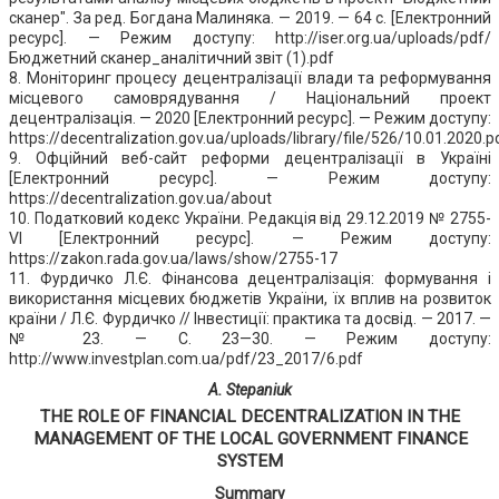
сканер". За ред. Богдана Малиняка. — 2019. — 64 с. [Електронний
ресурс]. — Режим доступу: http://iser.org.ua/uploads/pdf/
Бюджетний сканер_аналітичний звіт (1).pdf
8. Моніторинг процесу децентралізації влади та реформування
місцевого самоврядування / Національний проект
децентралізація. — 2020 [Електронний ресурс]. — Режим доступу:
https://decentralization.gov.ua/uploads/library/file/526/10.01.2020.p
9. Офційний веб-сайт реформи децентралізації в Україні
[Електронний ресурс]. — Режим доступу:
https://decentralization.gov.ua/about
10. Податковий кодекс України. Редакція вiд 29.12.2019 № 2755-
VI [Електронний ресурс]. — Режим доступу:
https://zakon.rada.gov.ua/laws/show/2755-17
11. Фурдичко Л.Є. Фінансова децентралізація: формування і
використання місцевих бюджетів України, їх вплив на розвиток
країни / Л.Є. Фурдичко // Інвестиції: практика та досвід. — 2017. —
№ 23. — С. 23—30. — Режим доступу:
http://www.investplan.com.ua/pdf/23_2017/6.pdf
A. Stepaniuk
THE ROLE OF FINANCIAL DECENTRALIZATION IN THE
MANAGEMENT OF THE LOCAL GOVERNMENT FINANCE
SYSTEM
Summary