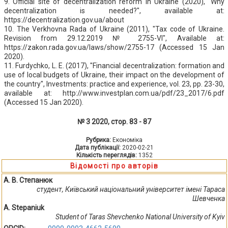
9. Official site of decentralization reform in Ukraine (2020), "Why
decentralization is needed?", available at:
https://decentralization.gov.ua/about
10. The Verkhovna Rada of Ukraine (2011), "Tax code of Ukraine.
Revision from 29.12.2019 № 2755-VI", Available at:
https://zakon.rada.gov.ua/laws/show/2755-17 (Accessed 15 Jan
2020).
11. Furdychko, L. E. (2017), "Financial decentralization: formation and
use of local budgets of Ukraine, their impact on the development of
the country", Investments: practice and experience, vol. 23, pp. 23-30,
available at: http://www.investplan.com.ua/pdf/23_2017/6.pdf
(Accessed 15 Jan 2020).
№ 3 2020, стор. 83 - 87
Рубрика:
Економіка
Дата публікації:
2020-02-21
Кількість переглядів:
1352
Відомості про авторів
А. В. Степанюк
студент, Київський національний університет імені Тараса
Шевченка
A. Stepaniuk
Student of Taras Shevchenko National University of Kyiv