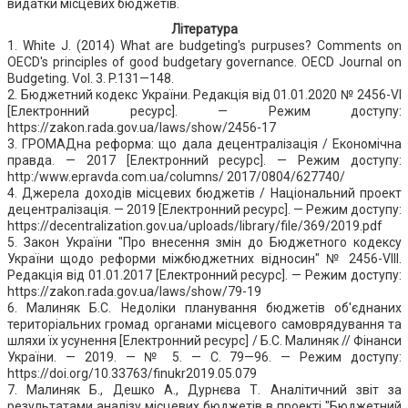
видатки місцевих бюджетів.
Література
1. White J. (2014) What are budgeting's purpuses? Comments on
OECD's principles of good budgetary governance. OECD Journal on
Budgeting. Vol. 3. P.131—148.
2. Бюджетний кодекс України. Редакція вiд 01.01.2020 № 2456-VI
[Електронний ресурс]. — Режим доступу:
https://zakon.rada.gov.ua/laws/show/2456-17
3. ГРОМАДна реформа: що дала децентралізація / Економічна
правда. — 2017 [Електронний ресурс]. — Режим доступу:
http:/www.epravda.com.ua/columns/ 2017/0804/627740/
4. Джерела доходів місцевих бюджетів / Національний проект
децентралізація. — 2019 [Електронний ресурс]. — Режим доступу:
https://decentralization.gov.ua/uploads/library/file/369/2019.pdf
5. Закон України "Про внесення змін до Бюджетного кодексу
України щодо реформи міжбюджетних відносин" № 2456-VIІІ.
Редакція вiд 01.01.2017 [Електронний ресурс]. — Режим доступу:
https://zakon.rada.gov.ua/laws/show/79-19
6. Малиняк Б.С. Недоліки планування бюджетів об'єднаних
територіальних громад органами місцевого самоврядування та
шляхи їх усунення [Електронний ресурс] / Б.С. Малиняк // Фінанси
України. — 2019. — № 5. — C. 79—96. — Режим доступу:
https://doi.org/10.33763/finukr2019.05.079
7. Малиняк Б., Дешко А., Дурнєва Т. Аналітичний звіт за
результатами аналізу місцевих бюджетів в проекті "Бюджетний