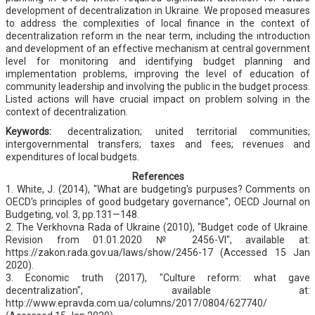
development of decentralization in Ukraine. We proposed measures
to address the complexities of local finance in the context of
decentralization reform in the near term, including the introduction
and development of an effective mechanism at central government
level for monitoring and identifying budget planning and
implementation problems, improving the level of education of
community leadership and involving the public in the budget process.
Listed actions will have crucial impact on problem solving in the
context of decentralization.
Keywords:
decentralization; united territorial communities;
intergovernmental transfers; taxes and fees; revenues and
expenditures of local budgets.
References
1. White, J. (2014), "What are budgeting's purpuses? Comments on
OECD's principles of good budgetary governance", OECD Journal on
Budgeting, vol. 3, pp.131—148.
2. The Verkhovna Rada of Ukraine (2010), "Budget code of Ukraine.
Revision from 01.01.2020 № 2456-VI", available at:
https://zakon.rada.gov.ua/laws/show/2456-17 (Accessed 15 Jan
2020).
3. Economic truth (2017), "Culture reform: what gave
decentralization", available at:
http://www.epravda.com.ua/columns/2017/0804/627740/