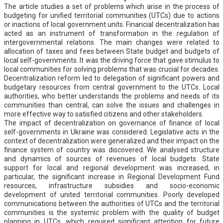
The article studies a set of problems which arise in the process of
budgeting for unified territorial communities (UTCs) due to actions
or inactions of local government units. Financial decentralization has
acted as an instrument of transformation in the regulation of
intergovernmental relations. The main changes were related to
allocation of taxes and fees between State budget and budgets of
local self-governments. It was the driving force that gave stimulus to
local communities for solving problems that was crucial for decades.
Decentralization reform led to delegation of significant powers and
budgetary resources from central government to the UTCs. Local
authorities, who better understands the problems and needs of its
communities than central, can solve the issues and challenges in
more effective way to satisfied citizens and other stakeholders.
The impact of decentralization on governance of finance of local
self-governments in Ukraine was considered. Legislative acts in the
context of decentralization were generalized and their impact on the
finance system of country was discovered. We analysed structure
and dynamics of sources of revenues of local budgets. State
support for local and regional development was increased; in
particular, the significant increase in Regional Development Fund
resources, infrastructure subsidies and socio-economic
development of united territorial communities. Poorly developed
communications between the authorities of UTCs and the territorial
communities is the systemic problem with the quality of budget
planning in UTCs, which required significant attention for future