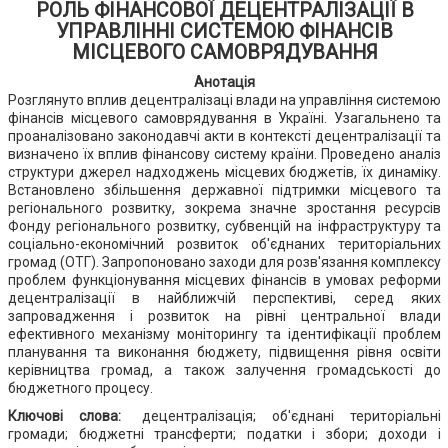
РОЛЬ ФІНАНСОВОЇ ДЕЦЕНТРАЛІЗАЦІЇ В
УПРАВЛІННІ СИСТЕМОЮ ФІНАНСІВ
МІСЦЕВОГО САМОВРЯДУВАННЯ
Анотація
Розглянуто вплив децентралізаці влади на управління системою
фінансів місцевого самоврядування в Україні. Узагальнено та
проаналізовано законодавчі акти в контексті децентралізації та
визначено їх вплив фінансову систему країни. Проведено аналіз
структури джерел надходжень місцевих бюджетів, їх динаміку.
Встановлено збільшення державної підтримки місцевого та
регіонального розвитку, зокрема значне зростання ресурсів
Фонду регіонального розвитку, субвенцій на інфраструктуру та
соціально-економічний розвиток об'єднаних територіальних
громад (ОТГ). Запропоновано заходи для розв'язання комплексу
проблем функціонування місцевих фінансів в умовах реформи
децентралізації в найближчій перспективі, серед яких
запровадження і розвиток на рівні центральної влади
ефективного механізму моніторингу та ідентифікації проблем
планування та виконання бюджету, підвищення рівня освіти
керівництва громад, а також залучення громадськості до
бюджетного процесу.
Ключові слова:
децентралізація; об'єднані територіальні
громади; бюджетні трансферти; податки і збори; доходи і