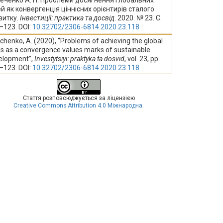
еченко А. П. Проблеми досягнення глобальних
ей як конвергенція ціннісних орієнтирів сталого
витку.
Інвестиції: практика та досвід
. 2020. № 23. С.
–123. DOI:
10.32702/2306-6814.2020.23.118
chenko, A. (2020), “Problems of achieving the global
ls as a convergence values marks of sustainable
elopment”,
Investytsiyi: praktyka ta dosvid
, vol. 23, pp.
–123. DOI:
10.32702/2306-6814.2020.23.118
Стаття розповсюджується за ліцензією
Creative Commons Attribution 4.0 Міжнародна
.