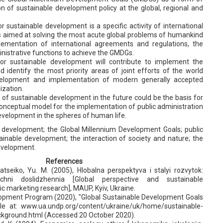
n of sustainable development policy at the global, regional and
or sustainable development is a specific activity of international
ns aimed at solving the most acute global problems of humankind
lementation of international agreements and regulations, the
nistrative functions to achieve the GMDGs.
for sustainable development will contribute to implement the
 identify the most priority areas of joint efforts of the world
elopment and implementation of modern generally accepted
ization.
of sustainable development in the future could be the basis for
onceptual model for the implementation of public administration
development in the spheres of human life.
 development; the Global Millennium Development Goals; public
ainable development; the interaction of society and nature; the
development.
References
atseiko, Yu. M. (2005), Hlobalna perspektyva i stalyi rozvytok:
ichni doslidzhennia [Global perspective and sustainable
 marketing research], MAUP, Kyiv, Ukraine.
lopment Program (2020), "Global Sustainable Development Goals
le at: www.ua.undp.org/content/ukraine/uk/home/sustainable-
kground.html (Accessed 20 October 2020).