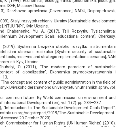
nd, K. (1994), Economics, ecology, ethics [Jekonomika, jekologija,
lenie ISEE, Moscow, Russia.
013), Derzhavne upravlinnia [Governance], NADU, Dnipropetrovsk,
(2009), Stalyi rozvytok rehioniv Ukrainy [Sustainable development
], NTUU "KPI", Kyiv, Ukraine.
nd Chabanenko, Yu. A. (2017), Tsili Rozvytku Tysiacholittia:
Millennium Development Goals: educational content], Cherkasy,
M. (2019), Systemna bezpeka staloho rozvytku: instrumentarii
atehichni stsenarii realizatsii [System security of sustainable
t tools, reserves and strategic implementation scenarios], NAN
prom-sti, Kyiv, Ukraine.
hubalyi, O. (2011), "The modern paradigm of sustainable
ontext of globalization", Ekonomika pryrodokorystuvannia i
4—13.
 "The concept and content of public administration in the field of
snyk Lvivskoho derzhavnoho universytetu vnutrishnikh sprav, vol.
, "Our common future. By World commission on environment and
f International Development (en), vol. 1 (2). pp. 284—287.
), "Introduction to The Sustainable Development Goals Report",
unstats.un.org/sdgs/report/2019/The-Sustainable-Development-
(Accessed 20 October 2020).
High Commissioner for Human Rights (UN Human Rights) (2010),