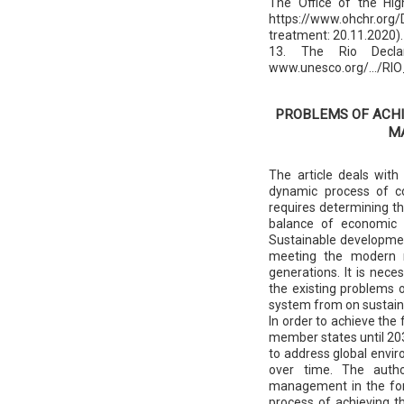
The Office of the Hi
https://www.ohchr.or
treatment: 20.11.2020).
13. The Rio Decla
www.unesco.org/.../RIO
PROBLEMS OF ACHI
M
The article deals with
dynamic process of c
requires determining t
balance of economic g
Sustainable developmen
meeting the modern n
generations. It is nece
the existing problems o
system from on sustaina
In order to achieve th
member states until 203
to address global envi
over time. The auth
management in the form
process of achieving 