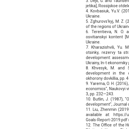
3. Dejli, G. and Taunse
jetika], Rossijskoe otde
4. Kovbasiuk, Yu.V. (2
Ukraine.
5. Zghurovs'kyj, M. Z. 
of the regions of Ukraine
6. Terentieva, N. O. a
osvitianskyi kontent [
Ukraine.
7. Kharazishvili, Yu. 
otsinky, rezervy ta str
development: assessmen
Ukrainy, In-t ekonomiky 
8. Khvesyk, M. and S
development in the c
okhorony dovkillia, pp. 
9. Yarema, O. H. (2016),
economics", Naukovyi vi
3, pp. 232—243.
10. Butlin, J. (1987)
development", Journal o
11. Liu, Zhenmin (2019
available at: https://
Goals-Report-2019.pdf 
12. The Office of the 