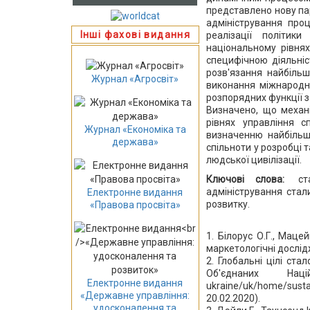
представлено нову па
адміністрування про
Інші фахові видання
реалізації політик
національному рівня
специфічною діяльніс
розв'язання найбіль
Журнал «Агросвіт»
виконання міжнародни
розпорядних функції з
Визначено, що механ
рівнях управління 
Журнал «Економіка та
визначенню найбільш 
держава»
спільноти у розробці 
людської цивілізації.
Ключові слова:
ст
адміністрування стали
Електронне видання
розвитку.
«Правова просвіта»
1. Білорус О.Г., Маце
маркетологічні дослідж
2. Глобальні цілі ста
Об'єднаних Націй
Електронне видання
ukraine/uk/home/sust
«Державне управління:
20.02.2020).
удосконалення та