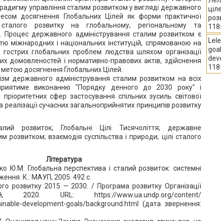
Лел
радигму управління сталим розвитком у вигляді державного
ціл
цесом досягнення Глобальних Цілей як форми практичної
роз
и сталого розвитку на глобальному, регіональному та
118
х. Процес державного адміністрування сталим розвитком є
Lele
тю міжнародних і національних інституцій, спрямованою на
goa
ш гострих глобальних проблем людства шляхом організації
dev
х домовленостей і нормативно-правових актів, здійснення
118
 метою досягнення Глобальних Цілей.
ізм державного адміністрування сталим розвитком на всіх
сприятиме виконанню "Порядку денного до 2030 року" і
пріоритетних сфер застосування спільних зусиль світової
та реалізації сучасних загальноприйнятих принципів розвитку
алий розвиток; Глобальні Цілі Тисячоліття; державне
м розвитком; взаємодія суспільства і природи; цілі сталого
Література
йко Ю.М. Глобальна перспектива і сталий розвиток: системні
ення. К.: МАУП, 2005. 492 с.
лого розвитку 2015 — 2030. / Програма розвитку Організації
, 2020. URL: https://www.ua.undp.org/content/
ainable-development-goals/background.html (дата звернення: