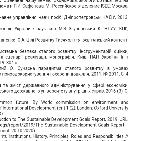
 К. Оценивая нашу Землю. Экономика, экология, этика; пер. на
еюма и П.И. Сафонова. М.: Российское отделение ISEE, Москва,
авне управління: навч. посіб. Дніпропетровськ: НАДУ, 2013.
іонів України / наук. кер. М.З. Згуровський. К.: НТУУ "КПІ",
баненко Ю.А. Цілі Розвитку Тисячоліття: освітянський контент.
Системна безпека сталого розвитку: інструментарій оцінки,
і сценарії реалізації: монографія. Київ, НАН України, Ін-т
9. 304 с.
лий О. Сучасна парадигма сталого розвитку в умовах
а природокористування і охорони довкілля. 2011. № 2011. С. 4
я та зміст державного адміністрування у сфері економіки.
ького державного університету внутрішніх справ. 2016 (3). С.
ommon future. By World commission on environment and
 International Development (en) 1 (2). London, Oxford University
87.
duction to The Sustainable Development Goals Report, 2019. URL:
/sdgs/report/2019/The-Sustainable-Development-Goals-Report-
ment: 20.10.2020).
s Institutions. History, Principles, Roles and Responsibilities //