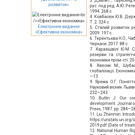
3. Дэйли Г., Таунсенд
розвиток»
рус. под ред. А.Ю. Рет
1994. 268 с.
4. Ковбасюк Ю.В. Держ
Т. 2. 324 c.
Електронне видання
5. Сталий розвиток рег
«Ефективна економіка»
2009. 197 c.
6. Терентьєва Н.О., Ча
Черкаси. 2017. 88 с.
7. Харазішвілі Ю.М. 
резерви та стратегічн
економіки пром-сті. 201
8. Хвесик М., Шуба
глобалізації. Економік
—13.
9. Ярема О.Г. Понятт
Науковий вісник Львівс
232—243.
10. Butlin J. Our c
development. Journal of
Press, 1987. pp. 284—2
11. Liu Zhenmin. Intro
https://unstats.un.org
2019.pdf (Date of treat
12. National Human Right