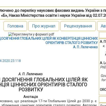
включено до переліку наукових фахових видань України з 
 «Б», Наказ Міністерства освіти і науки України від 02.07.
Головна
Про журнал
Рецензування
Ав
ОСЯГНЕННЯ ГЛОБАЛЬНИХ ЦІЛЕЙ ЯК КОНВЕРГЕНЦІЯ ЦІННІСНИХ
А. 
ОРІЄНТИРІВ СТАЛОГО РОЗВИТКУ
к
А. П. Лелеченко
4.2020.23.118
A. 
PhD
А. П. Лелеченко
Gov
ДОСЯГНЕННЯ ГЛОБАЛЬНИХ ЦІЛЕЙ ЯК
for
ЦІЯ ЦІННІСНИХ ОРІЄНТИРІВ СТАЛОГО
РОЗВИТКУ
ORC
Анотація
ясовано, що реалізація 17-ти Глобальних Цілей до 2030 р. є
зближення ціннісних орієнтирів сталого розвитку. Автором