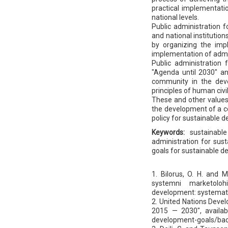
practical implementatio
national levels.
Public administration f
and national institutio
by organizing the imp
implementation of admi
Public administration 
"Agenda until 2030" and
community in the dev
principles of human civil
These and other values 
the development of a c
policy for sustainable 
Keywords:
sustainable
administration for sust
goals for sustainable 
1. Bilorus, O. H. and M
systemni marketoloh
development: systematic
2. United Nations Deve
2015 — 2030", availab
development-goals/bac