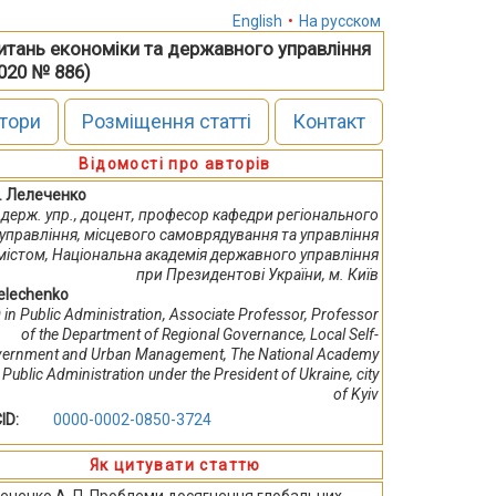
English
•
На русском
питань економіки та державного управління
2020 № 886)
тори
Розміщення статті
Контакт
Відомості про авторів
П. Лелеченко
. держ. упр., доцент, професор кафедри регіонального
управління, місцевого самоврядування та управління
містом, Нaцioнaльна aкaдeмiя дeржaвнoгo упрaвлiння
при Прeзидeнтoвi України, м. Київ
Lelechenko
 in Public Administration, Associate Professor, Professor
of the Department of Regional Governance, Local Self-
ernment and Urban Management, The National Academy
 Public Administration under the President of Ukraine, city
of Kyiv
ID:
0000-0002-0850-3724
Як цитувати статтю