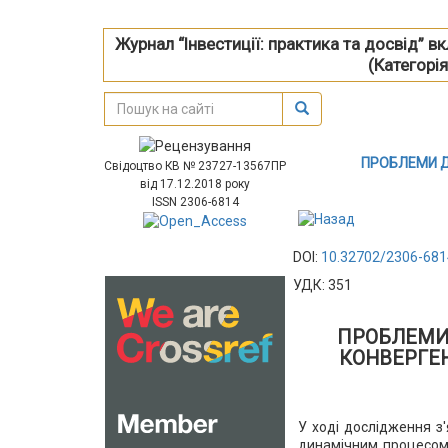
Журнал “Інвестиції: практика та досвід” 
(Категорія
ПРОБЛЕМИ Д
Свідоцтво КВ № 23727-13567ПР
від 17.12.2018 року
ISSN 2306-6814
DOI:
10.32702/2306-681
УДК: 351
ПРОБЛЕМИ 
КОНВЕРГЕН
У ході дослідження з'
динамічним процесом 