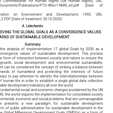
gh Commissioner for Human Rights (UN Human Rights). URL:
g/Documents/Publications/PTS-4Rev1-NHRI_en.pdf (Date of
ration on Environment and Development, 1992. URL:
_E.PDF (Date of treatment: 20.10.2020).
A. Lelechenko
EVING THE GLOBAL GOALS AS A CONVERGENCE VALUES
ARKS OF SUSTAINABLE DEVELOPMENT
Summary
 the analysis of implementation 17 global Goals by 2030 as a
onvergence values of sustainable development. This process
he form of interaction between society and nature to ensure the
rowth, social development and environmental sustainability.
t can be considered the concept of striking a balance between
eeds of humankind and protecting the interests of future
ssary to pay attention to identify the interrelationships between
f human life in order to establish a single global data collection
ble development indicators all over the world.
e fundamental social and economic changes proclaimed by the UN
0, the world requires the implementation for consolidate society
ronmental, economic and social problems that are unmanageable
or presents a new paradigm for sustainable development
 of public administration for sustainable development in the
the Global Millennium Development Goals (GMDGs) as a form of