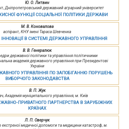
Ю. О. Литвин
рант, Дніпропетровський державний аграрний університет
ХИСНОЇ ФУНКЦІЇ СОЦІАЛЬНОЇ ПОЛІТИКИ ДЕРЖАВИ
М. В. Коновалова
аспірант, КНУ імені Тараса Шевченка
І ІННОВАЦІЇ В СИСТЕМІ ДЕРЖАВНОГО УПРАВЛІННЯ
В. В. Генералюк
федри державної політики та управління політичними
нальна академія державного управління при Президентові
України
ЖАВНОГО УПРАВЛІННЯ ПО ЗАПОБІГАННЮ ПОРУШЕНЬ
ВИБОРЧОГО ЗАКОНОДАВСТВА
В. П. Жук
ч, Академія муніципального управління, м. Київ
РЖАВНО-ПРИВАТНОГО ПАРТНЕРСТВА В ЗАРУБІЖНИХ
КРАЇНАХ
Л. П. Оверчук
р екстреної медичної допомоги та медицини катастроф, м.