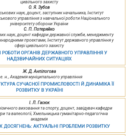
цивільного захисту
О. Я. Зубов
ськових наук, доцент, заступник начальника, Інститут
ськового управління з навчальної роботи Національного
університету оборони України
С. П. Потеряйко
вих наук, доцент кафедри державної служби, менеджменту
іжнародними проектами, Інститут державного управління у
сфері цивільного захисту
Я РОБОТИ ОРГАНІВ ДЕРЖАВНОГО УПРАВЛІННЯ У
НАДЗВИЧАЙНИХ СИТУАЦІЯХ
Ж. Д. Анпілогова
 е. н., Академія муніципального управління
КТУРА СУЧАСНОЇ ПРОМИСЛОВОСТІ Й ДИНАМІКА ЇЇ
РОЗВИТКУ В УКРАЇНІ
І. Л. Гасюк
фізичного виховання та спорту, доцент, завідувач кафедри
ури та валеології, Хмельницька гуманітарно-педагогічна
академія
 ДОСЯГНЕНЬ: АКТУАЛЬНІ ПРОБЛЕМИ РОЗВИТКУ