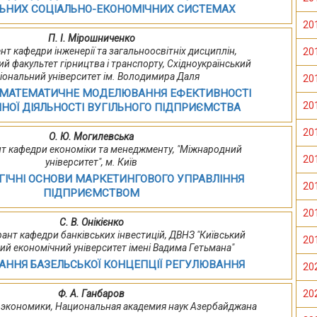
ЛЬНИХ СОЦІАЛЬНО-ЕКОНОМІЧНИХ СИСТЕМАХ
20
П. І. Мірошниченко
цент кафедри інженерії та загальноосвітніх дисциплін,
20
й факультет гірництва і транспорту, Східноукраїнський
іональний університет ім. Володимира Даля
20
-МАТЕМАТИЧНЕ МОДЕЛЮВАННЯ ЕФЕКТИВНОСТІ
20
НОЇ ДІЯЛЬНОСТІ ВУГІЛЬНОГО ПІДПРИЄМСТВА
20
О. Ю. Могилевська
цент кафедри економіки та менеджменту, "Міжнародний
20
університет", м. Київ
ІЧНІ ОСНОВИ МАРКЕТИНГОВОГО УПРАВЛІННЯ
20
ПІДПРИЄМСТВОМ
20
С. В. Онікієнко
торант кафедри банківських інвестицій, ДВНЗ "Київський
20
ий економічний університет імені Вадима Гетьмана"
ННЯ БАЗЕЛЬСЬКОЇ КОНЦЕПЦІЇ РЕГУЛЮВАННЯ
20
Ф. А. Ганбаров
20
ут экономики, Национальная академия наук Азербайджана