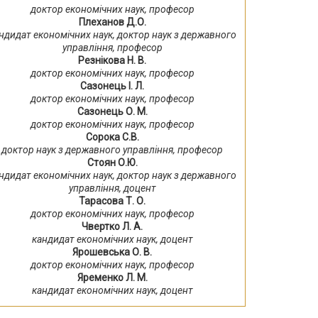
доктор економічних наук, професор
Плеханов Д.О.
ндидат економічних наук, доктор наук з державного
управління, професор
Резнікова Н. В.
доктор економічних наук, професор
Сазонець І. Л.
доктор економічних наук, професор
Сазонець О. М.
доктор економічних наук, професор
Сорока С.В.
доктор наук з державного управління, професор
Стоян О.Ю.
ндидат економічних наук, доктор наук з державного
управління, доцент
Тарасова Т. О.
доктор економічних наук, професор
Чвертко Л. А.
кандидат економічних наук, доцент
Ярошевська О. В.
доктор економічних наук, професор
Яременко Л. М.
кандидат економічних наук, доцент