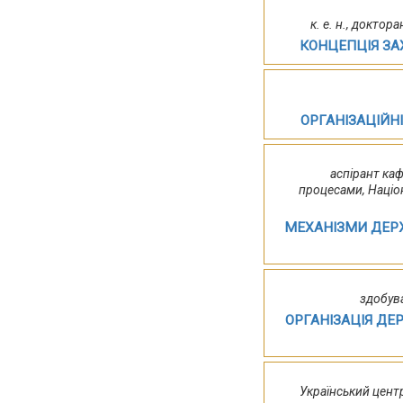
к. е. н., докто
КОНЦЕПЦІЯ ЗА
ОРГАНІЗАЦІЙН
аспірант ка
процесами, Націо
МЕХАНІЗМИ ДЕР
здобува
ОРГАНІЗАЦІЯ ДЕ
Український цент