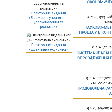
ЭКОНОМИЧЕС
Електронне видання
к. е. н., доц. 
«Державне управління:
екон
удосконалення та
розвиток»
НАУКОВО-МЕТ
ПРОЦЕСУ В КОНТ
Електронне видання
к. е. н., до
«Ефективна економіка»
СИСТЕМА ЗБАЛАН
ВПРОВАДЖЕННЯ П
д. е. н., профес
ректор, Київ
ПРОДОВОЛЬЧА САМ
А
д.е.н., доцент,