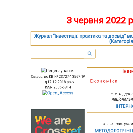
З червня 2022 
Журнал “Інвестиції: практика та досвід” 
(Категорія
Інве
Свідоцтво КВ № 23727-13567ПР
Економіка
від 17.12.2018 року
ISSN 2306-6814
к. е. н., д
національн
ІНТЕРН
к. і. н., засту
МЕТОДОЛОГІЧНІ 