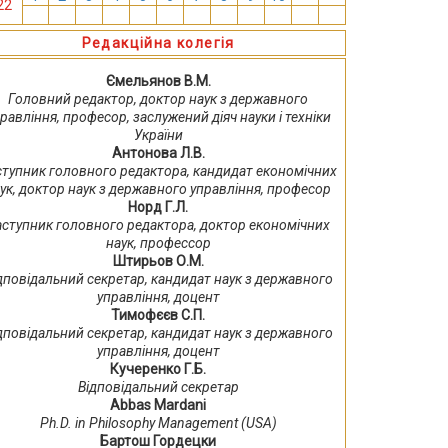
22
13
14
15
16
17
18
19
20
21
22
23
24
Редакційна колегія
Ємельянов В.М.
Головний редактор, доктор наук з державного
равління, професор, заслужений діяч науки і техніки
України
Антонова Л.В.
ступник головного редактора, кандидат економічних
ук, доктор наук з державного управління, професор
Норд Г.Л.
аступник головного редактора, доктор економічних
наук, профессор
Штирьов О.М.
дповідальний секретар, кандидат наук з державного
управління, доцент
Тимофєєв С.П.
дповідальний секретар, кандидат наук з державного
управління, доцент
Кучеренко Г.Б.
Відповідальний секретар
Abbas Mardani
Ph.D. in Philosophy Management (USA)
Бартош Гордецки