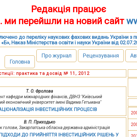
Редакція працює
р. ми перейшли на новий сайт
ww
включено до переліку наукових фахових видань України з 
 «Б», Наказ Міністерства освіти і науки України від 02.07.
Про журнал
Рецензування
Ав
Головна
стиції: практика та досвід № 11, 2012
Т. О. Фролова
оцент кафедри міжнародних фінансів, ДВНЗ "Київський
ий економічний університет імені Вадима Гетьмана"
АЦІОНАЛІЗАЦІЯ ІНВЕСТИЦІЙНИХ ПРОЦЕСІВ
20
В. П. Приходько
20
пник голови, Закарпатська обласна державна адміністрація
ПІДХОДИ ДО ПРИЙНЯТТЯ ІНВЕСТИЦІЙНИХ РІШЕНЬ У
20