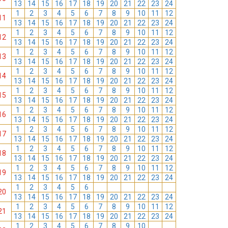
13
14
15
16
17
18
19
20
21
22
23
24
1
2
3
4
5
6
7
8
9
10
11
12
11
13
14
15
16
17
18
19
20
21
22
23
24
1
2
3
4
5
6
7
8
9
10
11
12
12
13
14
15
16
17
18
19
20
21
22
23
24
1
2
3
4
5
6
7
8
9
10
11
12
13
13
14
15
16
17
18
19
20
21
22
23
24
1
2
3
4
5
6
7
8
9
10
11
12
14
13
14
15
16
17
18
19
20
21
22
23
24
1
2
3
4
5
6
7
8
9
10
11
12
15
13
14
15
16
17
18
19
20
21
22
23
24
1
2
3
4
5
6
7
8
9
10
11
12
16
13
14
15
16
17
18
19
20
21
22
23
24
1
2
3
4
5
6
7
8
9
10
11
12
17
13
14
15
16
17
18
19
20
21
22
23
24
1
2
3
4
5
6
7
8
9
10
11
12
18
13
14
15
16
17
18
19
20
21
22
23
24
1
2
3
4
5
6
7
8
9
10
11
12
19
13
14
15
16
17
18
19
20
21
22
23
24
1
2
3
4
5
6
7
8
9
10
11
12
20
13
14
15
16
17
18
19
20
21
22
23
24
1
2
3
4
5
6
7
8
9
10
11
12
21
13
14
15
16
17
18
19
20
21
22
23
24
1
2
3
4
5
6
7
8
9
10
11
12