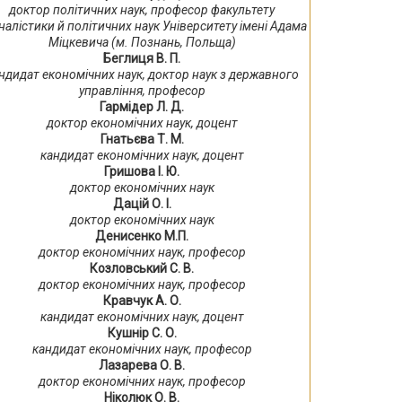
доктор політичних наук, професор факультету
налістики й політичних наук Університету імені Адама
Міцкевича (м. Познань, Польща)
Беглиця В. П.
ндидат економічних наук, доктор наук з державного
управління, професор
Гармідер Л. Д.
доктор економічних наук, доцент
Гнатьєва Т. М.
кандидат економічних наук, доцент
Гришова І. Ю.
доктор економічних наук
Дацій О. І.
доктор економічних наук
Денисенко М.П.
доктор економічних наук, професор
Козловський С. В.
доктор економічних наук, професор
Кравчук А. О.
кандидат економічних наук, доцент
Кушнір С. О.
кандидат економічних наук, професор
Лазарева О. В.
доктор економічних наук, професор
Ніколюк О. В.