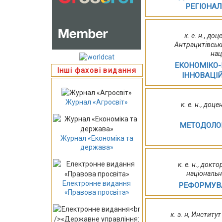
РЕГІОНА
к. е. н., до
Антрацитівськи
нац
ЕКОНОМІКО
Інші фахові видання
ІННОВАЦІЙ
Журнал «Агросвіт»
к. е. н., до
МЕТОДОЛОГ
Журнал «Економіка та
держава»
к. е. н., док
національн
Електронне видання
РЕФОРМУВА
«Правова просвіта»
к. э. н, Инстит