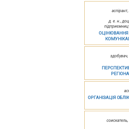
аспірант,
д. е. н., 
підприємницт
ОЦІНЮВАННЯ 
КОМУНІКА
здобувач,
ПЕРСПЕКТИВ
РЕГІОН
ас
ОРГАНІЗАЦІЯ ОБЛІ
соискатель