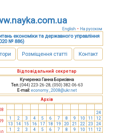
w.nayka.com.ua
English
•
На русском
питань економіки та державного управління
2020 № 886)
тори
Розміщення статті
Контакт
Відповідальний секретар
Кучеренко Ганна Борисівна
Тел.:
(044) 223-26-28, (050) 382-06-63
E-mail:
economy_2008@ukr.net
Архів
1
2
3
4
5
6
7
8
9
10
11
12
08
13
14
15
16
17
18
19
20
21
22
23
24
1
2
3
4
5
6
7
8
9
10
11
12
09
13
14
15
16
17
18
19
20
21
22
23
24
1
2
3
4
5
6
7
8
9
10
11
12
10