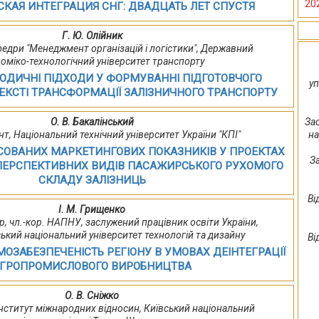
20
КАЯ ИНТЕГРАЦИЯ СНГ: ДВАДЦАТЬ ЛЕТ СПУСТЯ
Г. Ю. Олійник
кафедри "Менеджмент організацій і логістики", Державний
оміко-технологічний університет транспорту
ОДИЧНІ ПІДХОДИ У ФОРМУВАННІ ПІДГОТОВЧОГО
уп
ЕКСТІ ТРАНСФОРМАЦІЇ ЗАЛІЗНИЧНОГО ТРАНСПОРТУ
О. В. Бакалінський
За
цент, Національний технічний університет України "КПІ"
на
СОВАНИХ МАРКЕТИНГОВИХ ПОКАЗНИКІВ У ПРОЕКТАХ
З
ЕРСПЕКТИВНИХ ВИДІВ ПАСАЖИРСЬКОГО РУХОМОГО
СКЛАДУ ЗАЛІЗНИЦЬ
Ві
І. М. Грищенко
ор, чл.-кор. НАПНУ, заслужений працівник освіти України,
ський національний університет технологій та дизайну
Ві
ОЗАБЕЗПЕЧЕНІСТЬ РЕГІОНУ В УМОВАХ ДЕІНТЕГРАЦІЇ
ГРОПРОМИСЛОВОГО ВИРОБНИЦТВА
О. В. Сніжко
 Інститут міжнародних відносин, Київський національний