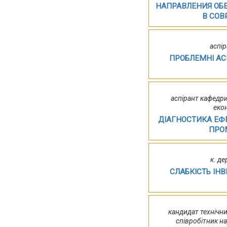
НАПРАВЛЕНИЯ ОБ
В СО
аспір
ПРОБЛЕМНІ АС
аспірант кафедр
еко
ДІАГНОСТИКА ЕФ
ПРО
к. д
СЛАБКІСТЬ ІН
кандидат технічни
співробітник на