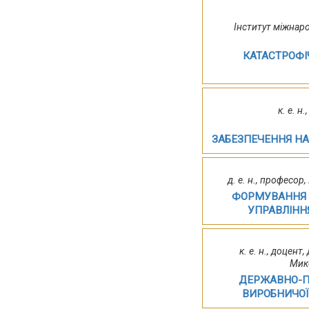
Інститут міжнаро
КАТАСТРОФІ
к. е. н
ЗАБЕЗПЕЧЕННЯ Н
д. е. н., професор
ФОРМУВАННЯ М
УПРАВЛІНН
к. е. н., доцен
Мик
ДЕРЖАВНО-П
ВИРОБНИЧОЇ