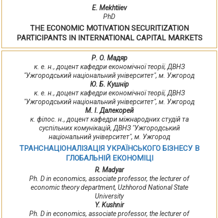
E. Mekhtiiev
PhD
THE ECONOMIC MOTIVATION SECURITIZATION
PARTICIPANTS IN INTERNATIONAL CAPITAL MARKETS
Р. О. Мадяр
к. е. н., доцент кафедри економічної теорії, ДВНЗ
"Ужгородський національний університет", м. Ужгород
Ю. Б. Кушнір
к. е. н., доцент кафедри економічної теорії, ДВНЗ
"Ужгородський національний університет", м. Ужгород
М. І. Далекорей
к. філос. н., доцент кафедри міжнародних студій та
суспільних комунікацій, ДВНЗ "Ужгородський
національний університет", м. Ужгород
ТРАНСНАЦІОНАЛІЗАЦІЯ УКРАЇНСЬКОГО БІЗНЕСУ В
ГЛОБАЛЬНІЙ ЕКОНОМІЦІ
R. Madyar
Ph. D in economics, associate professor, the lecturer of
economic theory department, Uzhhorod National State
University
Y. Kushnir
Ph. D in economics, associate professor, the lecturer of