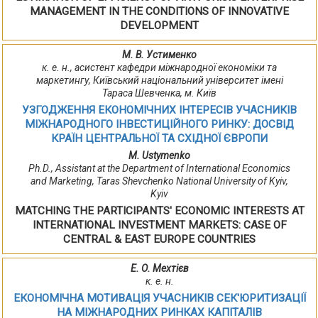
MANAGEMENT ІN THE CONDІTІONS OF ІNNOVATІVE
DEVELOPMENT
М. В. Устименко
к. е. н., асистент кафедри міжнародної економіки та
маркетингу, Київський національний університет імені
Тараса Шевченка, м. Київ
УЗГОДЖЕННЯ ЕКОНОМІЧНИХ ІНТЕРЕСІВ УЧАСНИКІВ
МІЖНАРОДНОГО ІНВЕСТИЦІЙНОГО РИНКУ: ДОСВІД
КРАЇН ЦЕНТРАЛЬНОЇ ТА СХІДНОЇ ЄВРОПИ
M. Ustymenko
Ph.D., Assistant at the Department of International Economics
and Marketing, Taras Shevchenko National University of Kyiv,
Kyiv
MATCHING THE PARTICIPANTS' ECONOMIC INTERESTS AT
INTERNATIONAL INVESTMENT MARKETS: CASE OF
СENTRAL & EAST EUROPE COUNTRIES
Е. О. Мехтієв
к. е. н.
ЕКОНОМІЧНА МОТИВАЦІЯ УЧАСНИКІВ СЕК'ЮРИТИЗАЦІЇ
НА МІЖНАРОДНИХ РИНКАХ КАПІТАЛІВ