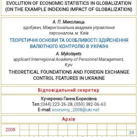
EVOLUTION OF ECONOMIC STATISTICS IN GLOBALIZATION
(ON THE EXAMPLE INDEXING IMPACT OF GLOBALIZATION)
А. П. Миколаєць
здобувач, Міжрегіональна академія управління
персоналом, м. Київ
ТЕОРЕТИЧНІ ОСНОВИ ТА ОСОБЛИВОСТІ ЗДІЙСНЕННЯ
ВАЛЮТНОГО КОНТРОЛЮ В УКРАЇНІ
A. Mykolayets
applicant Interregional Academy of Personnel Management,
Kyiv
THEORETICAL FOUNDATIONS AND FOREIGN EXCHANGE
CONTROL FEATURES IN UKRAINE
Відповідальний секретар
Кучеренко Ганна Борисівна
Тел.:
(044) 223-26-28, (050) 382-06-63
E-mail:
economy_2008@ukr.net
Архів
1
2
3
4
5
6
7
8
9
10
11
12
2008
13
14
15
16
17
18
19
20
21
22
23
24