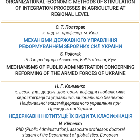
ORGANIZATIONAL-ECONOMIC METHODS OF STIMULATION
OF INTEGRATION PROCESSES IN AGRICULTURE AT
REGIONAL LEVEL
С. Т. Полторак
к. пед. н., професор, м. Київ
МЕХАНІЗМИ ДЕРЖАВНОГО УПРАВЛІННЯ
РЕФОРМУВАННЯМ ЗБРОЙНИХ СИЛ УКРАЇНИ
S. Poltorak
PhD in pedagogical sciences, Full Professor, Kyiv
MECHANISMS OF PUBLIC ADMINISTRATION CONCERNING
REFORMING OF THE ARMED FORCES OF UKRAINE
Н. Г. Клименко
к. держ. упр., доцент, докторант кафедри глобалістики,
євроінтеграції та управління національною безпекою
Національної академії державного управління при
Президентові України
НЕДЕРЖАВНІ ІНСТИТУЦІЇ: ЇХ ВИДИ ТА КЛАСИФІКАЦІЯ
N. Klimеnko
PhD (Рublic Аdministration), associate professor, doctoral
student of the Department of globalistics, European