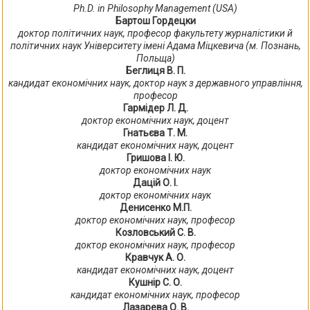
Ph.D. in Philosophy Management (USA)
Бартош Гордецки
доктор політичних наук, професор факультету журналістики й
політичних наук Університету імені Адама Міцкевича (м. Познань,
Польща)
Беглиця В. П.
кандидат економічних наук, доктор наук з державного управління,
професор
Гармідер Л. Д.
доктор економічних наук, доцент
Гнатьєва Т. М.
кандидат економічних наук, доцент
Гришова І. Ю.
доктор економічних наук
Дацій О. І.
доктор економічних наук
Денисенко М.П.
доктор економічних наук, професор
Козловський С. В.
доктор економічних наук, професор
Кравчук А. О.
кандидат економічних наук, доцент
Кушнір С. О.
кандидат економічних наук, професор
Лазарева О. В.