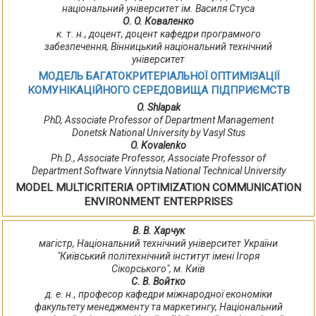
національний університет ім. Василя Стуса
О. O. Коваленко
к. т. н., доцент, доцент кафедри програмного
забезпечення, Вінницький національний технічний
університет
МОДЕЛЬ БАГАТОКРИТЕРІАЛЬНОЇ ОПТИМІЗАЦІЇ
КОМУНІКАЦІЙНОГО СЕРЕДОВИЩА ПІДПРИЄМСТВ
O. Shlapak
PhD, Associate Professor of Department Management
Donetsk National University by Vasyl Stus
O. Kovalenko
Ph.D., Associate Professor, Associate Professor of
Department Software Vinnytsia National Technical University
MODEL MULTICRITERIA OPTIMIZATION COMMUNICATION
ENVIRONMENT ENTERPRISES
В. В. Харчук
магістр, Національний технічний університет України
"Київський політехнічний інститут імені Ігоря
Сікорського", м. Київ
С. В. Войтко
д. е. н., професор кафедри міжнародної економіки
факультету менеджменту та маркетингу, Національний