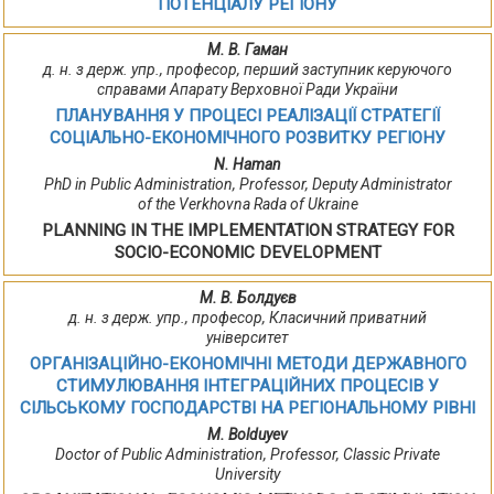
ПОТЕНЦІАЛУ РЕГІОНУ
М. В. Гаман
д. н. з держ. упр., професор, перший заступник керуючого
справами Апарату Верховної Ради України
ПЛАНУВАННЯ У ПРОЦЕСІ РЕАЛІЗАЦІЇ СТРАТЕГІЇ
СОЦІАЛЬНО-ЕКОНОМІЧНОГО РОЗВИТКУ РЕГІОНУ
N. Haman
PhD in Public Administration, Professor, Deputy Administrator
of the Verkhovna Rada of Ukraine
PLANNING IN THE IMPLEMENTATION STRATEGY FOR
SOCIO-ECONOMIC DEVELOPMENT
М. В. Болдуєв
д. н. з держ. упр., професор, Класичний приватний
університет
ОРГАНІЗАЦІЙНО-ЕКОНОМІЧНІ МЕТОДИ ДЕРЖАВНОГО
СТИМУЛЮВАННЯ ІНТЕГРАЦІЙНИХ ПРОЦЕСІВ У
СІЛЬСЬКОМУ ГОСПОДАРСТВІ НА РЕГІОНАЛЬНОМУ РІВНІ
M. Bolduyev
Doctor of Public Administration, Professor, Classic Private
University