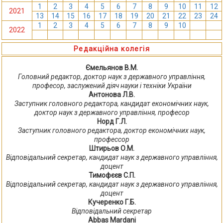
1
2
3
4
5
6
7
8
9
10
11
12
2021
13
14
15
16
17
18
19
20
21
22
23
24
1
2
3
4
5
6
7
8
9
10
11
12
2022
13
14
15
16
17
18
19
20
21
22
23
24
Редакційна колегія
Ємельянов В.М.
Головний редактор, доктор наук з державного управління,
професор, заслужений діяч науки і техніки України
Антонова Л.В.
Заступник головного редактора, кандидат економічних наук,
доктор наук з державного управління, професор
Норд Г.Л.
Заступник головного редактора, доктор економічних наук,
профессор
Штирьов О.М.
Відповідальний секретар, кандидат наук з державного управління,
доцент
Тимофєєв С.П.
Відповідальний секретар, кандидат наук з державного управління,
доцент
Кучеренко Г.Б.
Відповідальний секретар
Abbas Mardani