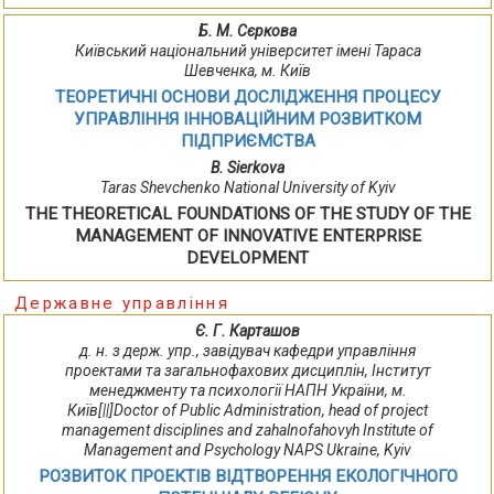
Б. М. Сєркова
Київський національний університет імені Тараса
Шевченка, м. Київ
ТЕОРЕТИЧНІ ОСНОВИ ДОСЛІДЖЕННЯ ПРОЦЕСУ
УПРАВЛІННЯ ІННОВАЦІЙНИМ РОЗВИТКОМ
ПІДПРИЄМСТВА
B. Sierkova
Taras Shevchenko National University of Kyiv
THE THEORETICAL FOUNDATIONS OF THE STUDY OF THE
MANAGEMENT OF INNOVATIVE ENTERPRISE
DEVELOPMENT
Державне управління
Є. Г. Карташов
д. н. з держ. упр., завідувач кафедри управління
проектами та загальнофахових дисциплін, Інститут
менеджменту та психології НАПН України, м.
Київ[||]Doctor of Public Administration, head of project
management disciplines and zahalnofahovyh Institute of
Management and Psychology NAPS Ukraine, Kyiv
РОЗВИТОК ПРОЕКТІВ ВІДТВОРЕННЯ ЕКОЛОГІЧНОГО