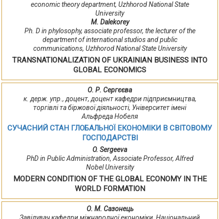
economic theory department, Uzhhorod National State
University
M. Dalekorey
Ph. D in phylosophy, associate professor, the lecturer of the
department of international studios and public
communications, Uzhhorod National State University
TRANSNATIONALIZATION OF UKRAINIAN BUSINESS INTO
GLOBAL ECONOMICS
О. Р. Сергєєва
к. держ. упр., доцент, доцент кафедри підприємництва,
торгівлі та біржової діяльності, Університет імені
Альфреда Нобеля
СУЧАСНИЙ СТАН ГЛОБАЛЬНОЇ ЕКОНОМІКИ В СВІТОВОМУ
ГОСПОДАРСТВІ
O. Sergeeva
PhD in Public Administration, Associate Professor, Alfred
Nobel University
MODERN CONDITION OF THE GLOBAL ECONOMY IN THE
WORLD FORMATION
О. М. Сазонець
Завідувач кафедри міжнародної економіки, Національний