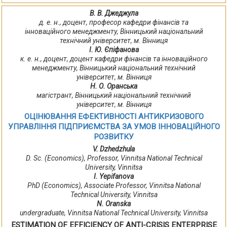
В. В. Джеджула
д. е. н., доцент, професор кафедри фінансів та
інноваційного менеджменту, Вінницький національний
технічний університет, м. Вінниця
І. Ю. Єпіфанова
к. е. н., доцент, доцент кафедри фінансів та інноваційного
менеджменту, Вінницький національний технічний
університет, м. Вінниця
Н. О. Оранська
магістрант, Вінницький національний технічний
університет, м. Вінниця
ОЦІНЮВАННЯ ЕФЕКТИВНОСТІ АНТИКРИЗОВОГО
УПРАВЛІННЯ ПІДПРИЄМСТВА ЗА УМОВ ІННОВАЦІЙНОГО
РОЗВИТКУ
V. Dzhedzhula
D. Sc. (Economics), Professor, Vinnitsa National Technical
University, Vinnitsa
І. Yepіfanova
PhD (Economіcs), Assocіate Professor, Vіnnіtsa Natіonal
Technіcal Unіversіty, Vіnnіtsa
N. Oranska
undergraduate, Vіnnіtsa Natіonal Technіcal Unіversіty, Vіnnіtsa
ESTІMATІON OF EFFІCІENCY OF ANTІ-CRІSІS ENTERPRІSE