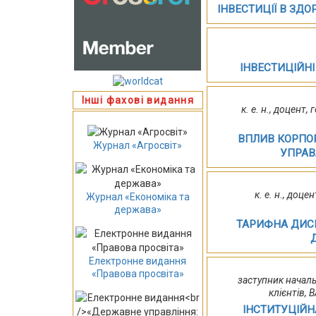
ІНВЕСТИЦІЇ В ЗДО
ІНВЕСТИЦІЙНІ
Інші фахові видання
к. е. н., доцент
ВПЛИВ КОРПО
Журнал «Агросвіт»
УПРАВ
к. е. н., доц
Журнал «Економіка та
держава»
ТАРИФНА ДИСК
Електронне видання
«Правова просвіта»
заступник начал
клієнтів,
ІНСТИТУЦІЙН