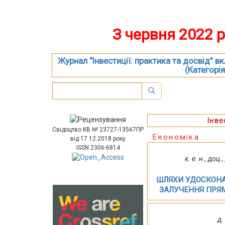
З червня 2022 
Журнал “Інвестиції: практика та досвід” 
(Категорія
Інве
Свідоцтво КВ № 23727-13567ПР
Економіка
від 17.12.2018 року
ISSN 2306-6814
к. е. н., до
ШЛЯХИ УДОСКОНА
ЗАЛУЧЕННЯ ПРЯМ
д.