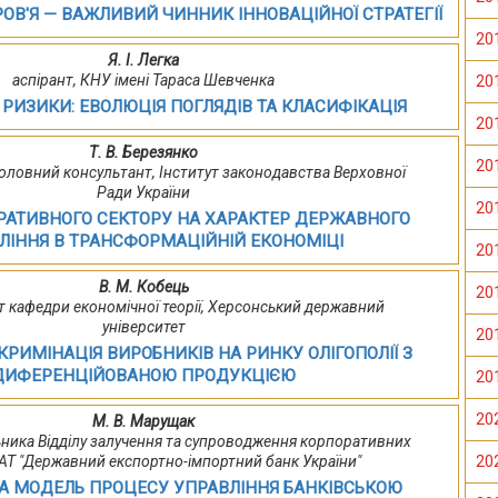
РОВ'Я — ВАЖЛИВИЙ ЧИННИК ІННОВАЦІЙНОЇ СТРАТЕГІЇ
20
Я. І. Легка
аспірант, КНУ імені Тараса Шевченка
20
 РИЗИКИ: ЕВОЛЮЦІЯ ПОГЛЯДІВ ТА КЛАСИФІКАЦІЯ
20
Т. В. Березянко
20
, головний консультант, Інститут законодавства Верховної
Ради України
20
РАТИВНОГО СЕКТОРУ НА ХАРАКТЕР ДЕРЖАВНОГО
ЛІННЯ В ТРАНСФОРМАЦІЙНІЙ ЕКОНОМІЦІ
20
В. М. Кобець
20
ент кафедри економічної теорії, Херсонський державний
університет
20
РИМІНАЦІЯ ВИРОБНИКІВ НА РИНКУ ОЛІГОПОЛІЇ З
ДИФЕРЕНЦІЙОВАНОЮ ПРОДУКЦІЄЮ
20
20
М. В. Марущак
ьника Відділу залучення та супроводження корпоративних
 ВАТ "Державний експортно-імпортний банк України"
20
А МОДЕЛЬ ПРОЦЕСУ УПРАВЛІННЯ БАНКІВСЬКОЮ