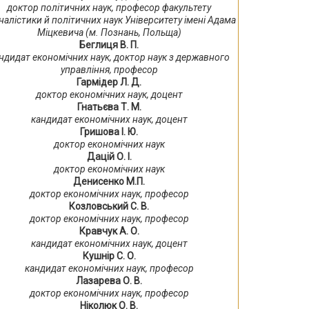
доктор політичних наук, професор факультету
налістики й політичних наук Університету імені Адама
Міцкевича (м. Познань, Польща)
Беглиця В. П.
ндидат економічних наук, доктор наук з державного
управління, професор
Гармідер Л. Д.
доктор економічних наук, доцент
Гнатьєва Т. М.
кандидат економічних наук, доцент
Гришова І. Ю.
доктор економічних наук
Дацій О. І.
доктор економічних наук
Денисенко М.П.
доктор економічних наук, професор
Козловський С. В.
доктор економічних наук, професор
Кравчук А. О.
кандидат економічних наук, доцент
Кушнір С. О.
кандидат економічних наук, професор
Лазарева О. В.
доктор економічних наук, професор
Ніколюк О. В.