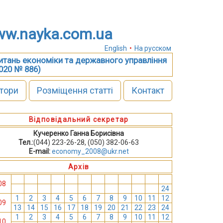
w.nayka.com.ua
English
•
На русском
питань економіки та державного управління
2020 № 886)
тори
Розміщення статті
Контакт
Відповідальний секретар
Кучеренко Ганна Борисівна
Тел.:
(044) 223-26-28, (050) 382-06-63
E-mail:
economy_2008@ukr.net
Архів
1
2
3
4
5
6
7
8
9
10
11
12
08
13
14
15
16
17
18
19
20
21
22
23
24
1
2
3
4
5
6
7
8
9
10
11
12
09
13
14
15
16
17
18
19
20
21
22
23
24
1
2
3
4
5
6
7
8
9
10
11
12
10