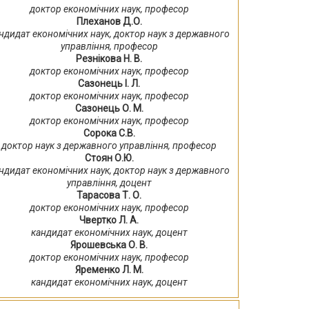
доктор економічних наук, професор
Плеханов Д.О.
ндидат економічних наук, доктор наук з державного
управління, професор
Резнікова Н. В.
доктор економічних наук, професор
Сазонець І. Л.
доктор економічних наук, професор
Сазонець О. М.
доктор економічних наук, професор
Сорока С.В.
доктор наук з державного управління, професор
Стоян О.Ю.
ндидат економічних наук, доктор наук з державного
управління, доцент
Тарасова Т. О.
доктор економічних наук, професор
Чвертко Л. А.
кандидат економічних наук, доцент
Ярошевська О. В.
доктор економічних наук, професор
Яременко Л. М.
кандидат економічних наук, доцент