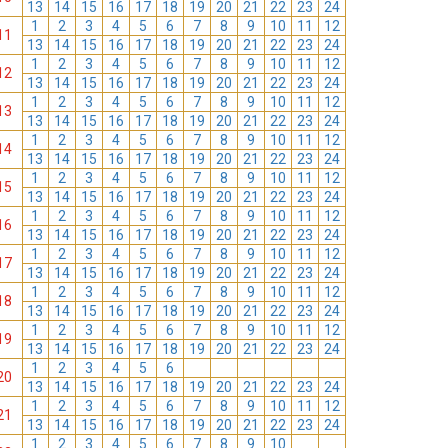
13
14
15
16
17
18
19
20
21
22
23
24
1
2
3
4
5
6
7
8
9
10
11
12
11
13
14
15
16
17
18
19
20
21
22
23
24
1
2
3
4
5
6
7
8
9
10
11
12
12
13
14
15
16
17
18
19
20
21
22
23
24
1
2
3
4
5
6
7
8
9
10
11
12
13
13
14
15
16
17
18
19
20
21
22
23
24
1
2
3
4
5
6
7
8
9
10
11
12
14
13
14
15
16
17
18
19
20
21
22
23
24
1
2
3
4
5
6
7
8
9
10
11
12
15
13
14
15
16
17
18
19
20
21
22
23
24
1
2
3
4
5
6
7
8
9
10
11
12
16
13
14
15
16
17
18
19
20
21
22
23
24
1
2
3
4
5
6
7
8
9
10
11
12
17
13
14
15
16
17
18
19
20
21
22
23
24
1
2
3
4
5
6
7
8
9
10
11
12
18
13
14
15
16
17
18
19
20
21
22
23
24
1
2
3
4
5
6
7
8
9
10
11
12
19
13
14
15
16
17
18
19
20
21
22
23
24
1
2
3
4
5
6
7
8
9
10
11
12
20
13
14
15
16
17
18
19
20
21
22
23
24
1
2
3
4
5
6
7
8
9
10
11
12
21
13
14
15
16
17
18
19
20
21
22
23
24
1
2
3
4
5
6
7
8
9
10
11
12