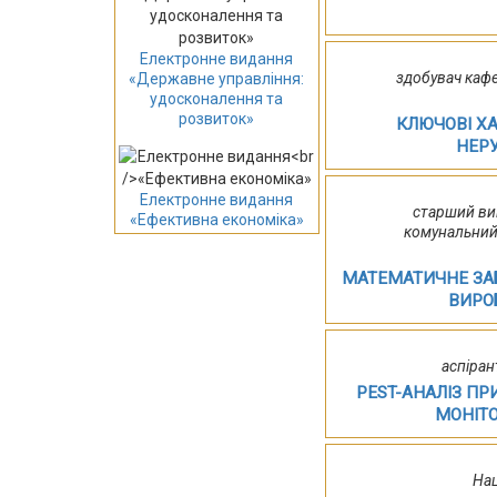
Електронне видання
здобувач кафе
«Державне управління:
удосконалення та
розвиток»
КЛЮЧОВІ Х
НЕРУ
Електронне видання
старший ви
«Ефективна економіка»
комунальний
МАТЕМАТИЧНЕ ЗА
ВИРО
аспіран
PEST-АНАЛІЗ П
МОНІТО
Нац