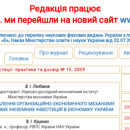
Редакція працює
р. ми перейшли на новий сайт
ww
включено до переліку наукових фахових видань України з 
 «Б», Наказ Міністерства освіти і науки України від 02.07.
Про журнал
Рецензування
Ав
Головна
стиції: практика та досвід № 15, 2009
В. І. Любімов
ц., докторант, Науково-дослідний економічний інститут
Міністерства економіки України
ЛЕННЯ ОРГАНІЗАЦІЙНО-ЕКОНОМІЧНОГО МЕХАНІЗМУ
20
ИХ ІНОЗЕМНИХ ІНВЕСТИЦІЙ В ЕКОНОМІКУ УКРАЇНИ
20
В. І. Куценко
 е. н., професор, РВПС України НАН України
20