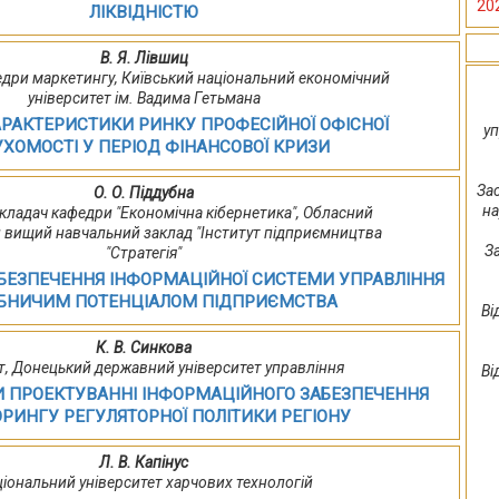
20
ЛІКВІДНІСТЮ
В. Я. Лівшиц
дри маркетингу, Київський національний економічний
університет ім. Вадима Гетьмана
АРАКТЕРИСТИКИ РИНКУ ПРОФЕСІЙНОЇ ОФІСНОЇ
уп
ХОМОСТІ У ПЕРІОД ФІНАНСОВОЇ КРИЗИ
За
О. О. Піддубна
на
кладач кафедри "Економічна кібернетика", Обласний
 вищий навчальний заклад "Інститут підприємництва
З
"Стратегія"
БЕЗПЕЧЕННЯ ІНФОРМАЦІЙНОЇ СИСТЕМИ УПРАВЛІННЯ
БНИЧИМ ПОТЕНЦІАЛОМ ПІДПРИЄМСТВА
Ві
К. В. Синкова
т, Донецький державний університет управління
Ві
РИ ПРОЕКТУВАННІ ІНФОРМАЦІЙНОГО ЗАБЕЗПЕЧЕННЯ
РИНГУ РЕГУЛЯТОРНОЇ ПОЛІТИКИ РЕГІОНУ
Л. В. Капінус
іональний університет харчових технологій