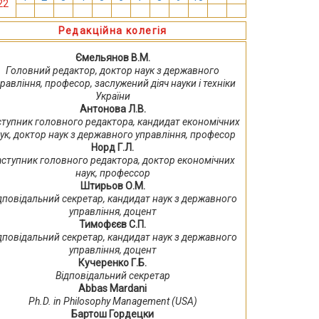
22
13
14
15
16
17
18
19
20
21
22
23
24
Редакційна колегія
Ємельянов В.М.
Головний редактор, доктор наук з державного
равління, професор, заслужений діяч науки і техніки
України
Антонова Л.В.
ступник головного редактора, кандидат економічних
ук, доктор наук з державного управління, професор
Норд Г.Л.
аступник головного редактора, доктор економічних
наук, профессор
Штирьов О.М.
дповідальний секретар, кандидат наук з державного
управління, доцент
Тимофєєв С.П.
дповідальний секретар, кандидат наук з державного
управління, доцент
Кучеренко Г.Б.
Відповідальний секретар
Abbas Mardani
Ph.D. in Philosophy Management (USA)
Бартош Гордецки