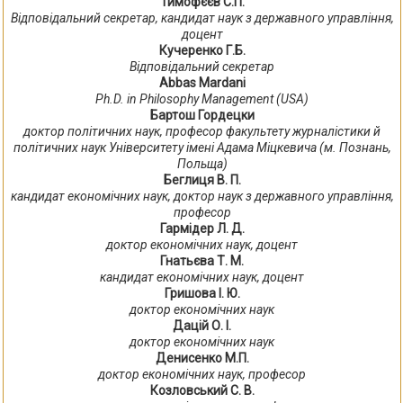
Тимофєєв С.П.
Відповідальний секретар, кандидат наук з державного управління,
доцент
Кучеренко Г.Б.
Відповідальний секретар
Abbas Mardani
Ph.D. in Philosophy Management (USA)
Бартош Гордецки
доктор політичних наук, професор факультету журналістики й
політичних наук Університету імені Адама Міцкевича (м. Познань,
Польща)
Беглиця В. П.
кандидат економічних наук, доктор наук з державного управління,
професор
Гармідер Л. Д.
доктор економічних наук, доцент
Гнатьєва Т. М.
кандидат економічних наук, доцент
Гришова І. Ю.
доктор економічних наук
Дацій О. І.
доктор економічних наук
Денисенко М.П.
доктор економічних наук, професор
Козловський С. В.