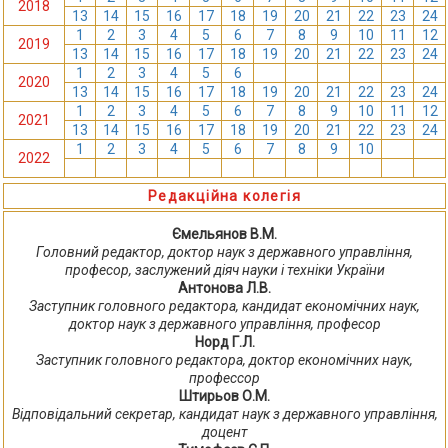
2018
13
14
15
16
17
18
19
20
21
22
23
24
1
2
3
4
5
6
7
8
9
10
11
12
2019
13
14
15
16
17
18
19
20
21
22
23
24
1
2
3
4
5
6
7
8
9
10
11
12
2020
13
14
15
16
17
18
19
20
21
22
23
24
1
2
3
4
5
6
7
8
9
10
11
12
2021
13
14
15
16
17
18
19
20
21
22
23
24
1
2
3
4
5
6
7
8
9
10
11
12
2022
13
14
15
16
17
18
19
20
21
22
23
24
Редакційна колегія
Ємельянов В.М.
Головний редактор, доктор наук з державного управління,
професор, заслужений діяч науки і техніки України
Антонова Л.В.
Заступник головного редактора, кандидат економічних наук,
доктор наук з державного управління, професор
Норд Г.Л.
Заступник головного редактора, доктор економічних наук,
профессор
Штирьов О.М.
Відповідальний секретар, кандидат наук з державного управління,
доцент