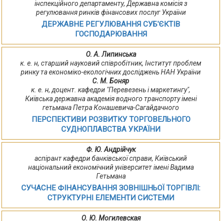
інспекційного департаменту, Державна комісія з
регулювання ринків фінансових послуг України
ДЕРЖАВНЕ РЕГУЛЮВАННЯ СУБ'ЄКТІВ
ГОСПОДАРЮВАННЯ
О. А. Липинська
к. е. н, старший науковий співробітник, Інститут проблем
ринку та економіко-екологічних досліджень НАН України
С. М. Боняр
к. е. н, доцент. кафедри "Перевезень і маркетингу",
Київська державна академія водного транспорту імені
гетьмана Петра Конашевича-Сагайдачного
ПЕРСПЕКТИВИ РОЗВИТКУ ТОРГОВЕЛЬНОГО
СУДНОПЛАВСТВА УКРАЇНИ
Ф. Ю. Андрійчук
аспірант кафедри банківської справи, Київський
національний економічний університет імені Вадима
Гетьмана
СУЧАСНЕ ФІНАНСУВАННЯ ЗОВНІШНЬОЇ ТОРГІВЛІ:
СТРУКТУРНІ ЕЛЕМЕНТИ СИСТЕМИ
О. Ю. Могилевская