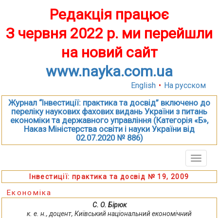
Редакція працює
З червня 2022 р. ми перейшли
на новий сайт
www.nayka.com.ua
English
•
На русском
Журнал “Інвестиції: практика та досвід” включено до
переліку наукових фахових видань України з питань
економіки та державного управління (Категорія «Б»,
Наказ Міністерства освіти і науки України від
02.07.2020 № 886)
Toggle
naviga
Інвестиції: практика та досвід № 19, 2009
Економіка
С. О. Бірюк
к. е. н., доцент, Київський національний економічний