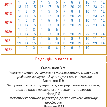
1
2
3
4
5
6
7
8
9
10
11
12
2017
13
14
15
16
17
18
19
20
21
22
23
24
1
2
3
4
5
6
7
8
9
10
11
12
2018
13
14
15
16
17
18
19
20
21
22
23
24
1
2
3
4
5
6
7
8
9
10
11
12
2019
13
14
15
16
17
18
19
20
21
22
23
24
1
2
3
4
5
6
7
8
9
10
11
12
2020
13
14
15
16
17
18
19
20
21
22
23
24
1
2
3
4
5
6
7
8
9
10
11
12
2021
13
14
15
16
17
18
19
20
21
22
23
24
1
2
3
4
5
6
7
8
9
10
11
12
2022
13
14
15
16
17
18
19
20
21
22
23
24
Редакційна колегія
Ємельянов В.М.
Головний редактор, доктор наук з державного управління,
професор, заслужений діяч науки і техніки України
Антонова Л.В.
Заступник головного редактора, кандидат економічних наук,
доктор наук з державного управління, професор
Норд Г.Л.
Заступник головного редактора, доктор економічних наук,
профессор
Штирьов О.М.