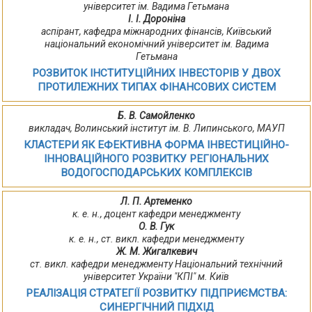
університет ім. Вадима Гетьмана
І. І. Дороніна
аспірант, кафедра міжнародних фінансів, Київський
національний економічний університет ім. Вадима
Гетьмана
РОЗВИТОК ІНСТИТУЦІЙНИХ ІНВЕСТОРІВ У ДВОХ
ПРОТИЛЕЖНИХ ТИПАХ ФІНАНСОВИХ СИСТЕМ
Б. В. Самойленко
викладач, Волинський інститут ім. В. Липинського, МАУП
КЛАСТЕРИ ЯК ЕФЕКТИВНА ФОРМА ІНВЕСТИЦІЙНО-
ІННОВАЦІЙНОГО РОЗВИТКУ РЕГІОНАЛЬНИХ
ВОДОГОСПОДАРСЬКИХ КОМПЛЕКСІВ
Л. П. Артеменко
к. е. н., доцент кафедри менеджменту
О. В. Гук
к. е. н., ст. викл. кафедри менеджменту
Ж. М. Жигалкевич
ст. викл. кафедри менеджменту Національний технічний
університет України "КПІ" м. Київ
РЕАЛІЗАЦІЯ СТРАТЕГІЇ РОЗВИТКУ ПІДПРИЄМСТВА:
СИНЕРГІЧНИЙ ПІДХІД