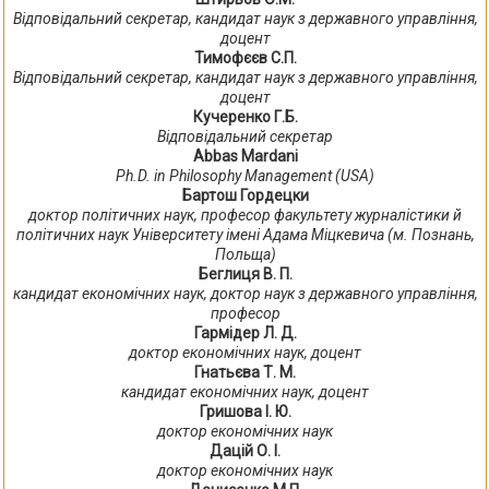
Відповідальний секретар, кандидат наук з державного управління,
доцент
Тимофєєв С.П.
Відповідальний секретар, кандидат наук з державного управління,
доцент
Кучеренко Г.Б.
Відповідальний секретар
Abbas Mardani
Ph.D. in Philosophy Management (USA)
Бартош Гордецки
доктор політичних наук, професор факультету журналістики й
політичних наук Університету імені Адама Міцкевича (м. Познань,
Польща)
Беглиця В. П.
кандидат економічних наук, доктор наук з державного управління,
професор
Гармідер Л. Д.
доктор економічних наук, доцент
Гнатьєва Т. М.
кандидат економічних наук, доцент
Гришова І. Ю.
доктор економічних наук
Дацій О. І.
доктор економічних наук