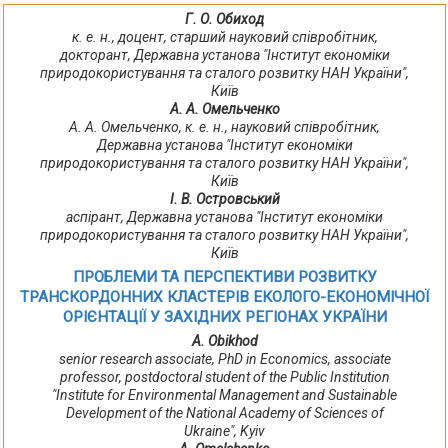
Г. О. Обиход
к. е. н., доцент, старший науковий співробітник,
докторант, Державна установа "Інститут економіки
природокористування та сталого розвитку НАН України",
Київ
А. А. Омельченко
А. А. Омельченко, к. е. н., науковий співробітник,
Державна установа "Інститут економіки
природокористування та сталого розвитку НАН України",
Київ
І. В. Островський
аспірант, Державна установа "Інститут економіки
природокористування та сталого розвитку НАН України",
Київ
ПРОБЛЕМИ ТА ПЕРСПЕКТИВИ РОЗВИТКУ
ТРАНСКОРДОННИХ КЛАСТЕРІВ ЕКОЛОГО-ЕКОНОМІЧНОЇ
ОРІЄНТАЦІЇ У ЗАХІДНИХ РЕГІОНАХ УКРАЇНИ
А. Obikhod
senior research associate, PhD in Economics, associate
professor, postdoctoral student of the Public Institution
"Institute for Environmental Management and Sustainable
Development of the National Academy of Sciences of
Ukraine", Kyiv