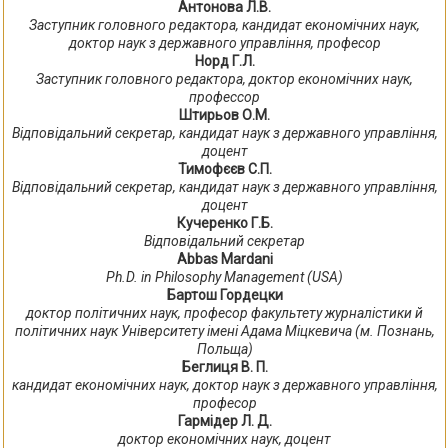
Антонова Л.В.
Заступник головного редактора, кандидат економічних наук,
доктор наук з державного управління, професор
Норд Г.Л.
Заступник головного редактора, доктор економічних наук,
профессор
Штирьов О.М.
Відповідальний секретар, кандидат наук з державного управління,
доцент
Тимофєєв С.П.
Відповідальний секретар, кандидат наук з державного управління,
доцент
Кучеренко Г.Б.
Відповідальний секретар
Abbas Mardani
Ph.D. in Philosophy Management (USA)
Бартош Гордецки
доктор політичних наук, професор факультету журналістики й
політичних наук Університету імені Адама Міцкевича (м. Познань,
Польща)
Беглиця В. П.
кандидат економічних наук, доктор наук з державного управління,
професор
Гармідер Л. Д.
доктор економічних наук, доцент