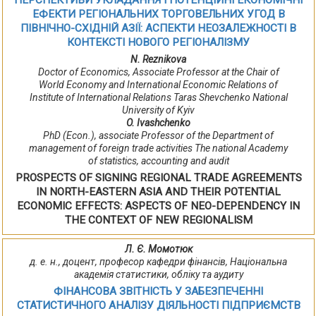
ПЕРСПЕКТИВИ УКЛАДАННЯ І ПОТЕНЦІЙНІ ЕКОНОМІЧНІ
ЕФЕКТИ РЕГІОНАЛЬНИХ ТОРГОВЕЛЬНИХ УГОД В
ПІВНІЧНО-СХІДНІЙ АЗІЇ: АСПЕКТИ НЕОЗАЛЕЖНОСТІ В
КОНТЕКСТІ НОВОГО РЕГІОНАЛІЗМУ
N. Reznikova
Doctor of Economics, Associate Professor at the Chair of
World Economy and International Economic Relations of
Institute of International Relations Taras Shevchenko National
University of Kyiv
O. Ivashchenko
PhD (Econ.), associate Professor of the Department of
management of foreign trade activities The national Academy
of statistics, accounting and audit
PROSPECTS OF SIGNING REGIONAL TRADE AGREEMENTS
IN NORTH-EASTERN ASIA AND THEIR POTENTIAL
ECONOMIC EFFECTS: ASPECTS OF NEO-DEPENDENCY IN
THE CONTEXT OF NEW REGIONALISM
Л. Є. Момотюк
д. е. н., доцент, професор кафедри фінансів, Національна
академія статистики, обліку та аудиту
ФІНАНСОВА ЗВІТНІСТЬ У ЗАБЕЗПЕЧЕННІ
СТАТИСТИЧНОГО АНАЛІЗУ ДІЯЛЬНОСТІ ПІДПРИЄМСТВ