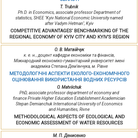
T. Trubnik
Ph.D. in Economics, associate professor Department of
statistics, SHEE "Kyiv National Economic University named
after Vadym Hetman", Kyiv
COMPETITIVE ADVANTAGES' BENCHMARKING OF THE
REGIONAL ECONOMY OF KYIV CITY AND KYIV'S REGION
О. В. Матвійчук
к. е. н., доцент кафедри економіки та фінансів,
Міжнародний економіко-гуманітарний університет імені
академіка Степана Дем'янчука, м. Рівне
МЕТОДОЛОГІЧНІ АСПЕКТИ ЕКОЛОГО-ЕКОНОМІЧНОГО
ОЦІНЮВАННЯ ВИКОРИСТАННЯ ВОДНИХ РЕСУРСІВ
O. Matviichuk
PhD, associate professor department of economy and
finance Private Higher Education Establishment Academician
Stepan Demianchuk International University of Economics
and Humanities, Rivne
METHODOLOGICAL ASPECTS OF ECOLOGICAL AND
ECONOMIC ASSESSMENT OF WATER RESOURCES
М. П. Денисенко