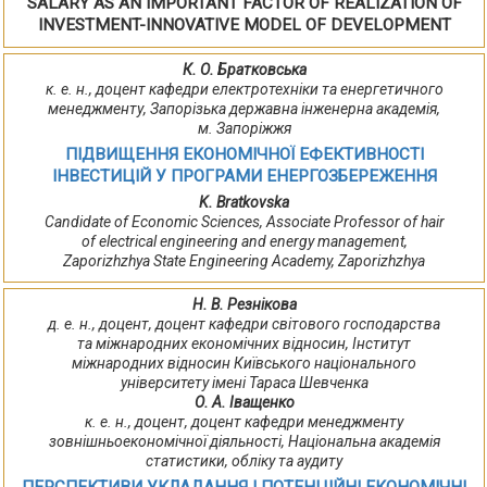
SALARY AS AN IMPORTANT FACTOR OF REALIZATION OF
INVESTMENT-INNOVATIVE MODEL OF DEVELOPMENT
К. О. Братковська
к. е. н., доцент кафедри електротехніки та енергетичного
менеджменту, Запорізька державна інженерна академія,
м. Запоріжжя
ПІДВИЩЕННЯ ЕКОНОМІЧНОЇ ЕФЕКТИВНОСТІ
ІНВЕСТИЦІЙ У ПРОГРАМИ ЕНЕРГОЗБЕРЕЖЕННЯ
K. Bratkovska
Candidate of Economic Sciences, Associate Professor of hair
of electrical engineering and energy management,
Zaporizhzhya State Engineering Academy, Zaporizhzhya
Н. В. Резнікова
д. е. н., доцент, доцент кафедри світового господарства
та міжнародних економічних відносин, Інститут
міжнародних відносин Київського національного
університету імені Тараса Шевченка
О. А. Іващенко
к. е. н., доцент, доцент кафедри менеджменту
зовнішньоекономічної діяльності, Національна академія
статистики, обліку та аудиту