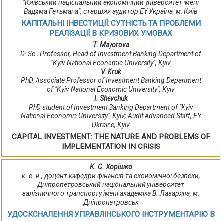
"Київський національний економічний університет імені
Вадима Гетьмана", старший аудитор EY Україна, м. Київ
КАПІТАЛЬНІ ІНВЕСТИЦІЇ: СУТНІСТЬ ТА ПРОБЛЕМИ
РЕАЛІЗАЦІЇ В КРИЗОВИХ УМОВАХ
T. Mayorova
D. Sc., Professor, Head of Investment Banking Department of
"Kyiv National Economic University", Kyiv
V. Kruk
PhD, Associate Professor of Investment Banking Department
of "Kyiv National Economic University", Kyiv
I. Shevchuk
PhD student of Investment Banking Department of "Kyiv
National Economic University", Kyiv; Audit Advanced Staff, EY
Ukraine, Kyiv
CAPITAL INVESTMENT: THE NATURE AND PROBLEMS OF
IMPLEMENTATION IN CRISIS
К. С. Хорішко
к. е. н., доцент кафедри фінансів та економічної безпеки,
Дніпропетровський національний університет
залізничного транспорту імені академіка В. Лазаряна, м.
Дніпропетровськ
УДОСКОНАЛЕННЯ УПРАВЛІНСЬКОГО ІНСТРУМЕНТАРІЮ В