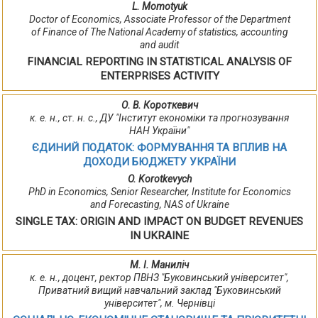
L. Momotyuk
Doctor of Economics, Associate Professor of the Department
of Finance of The National Academy of statistics, accounting
and audit
FINANCIAL REPORTING IN STATISTICAL ANALYSIS OF
ENTERPRISES ACTIVITY
О. В. Короткевич
к. е. н., ст. н. с., ДУ "Інститут економіки та прогнозування
НАН України"
ЄДИНИЙ ПОДАТОК: ФОРМУВАННЯ ТА ВПЛИВ НА
ДОХОДИ БЮДЖЕТУ УКРАЇНИ
O. Korotkevych
PhD in Economics, Senior Researcher, Institute for Economics
and Forecasting, NAS of Ukraine
SINGLE TAX: ORIGIN AND IMPACT ON BUDGET REVENUES
IN UKRAINE
М. І. Маниліч
к. е. н., доцент, ректор ПВНЗ "Буковинський університет",
Приватний вищий навчальний заклад "Буковинський
університет", м. Чернівці