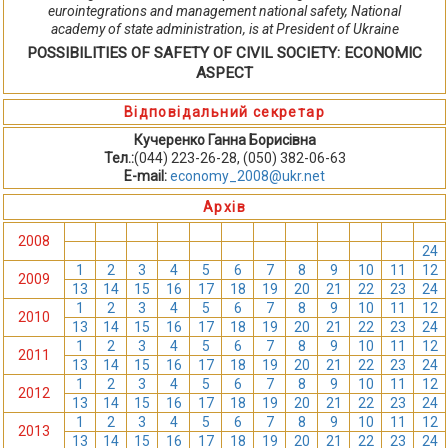
eurointegrations and management national safety, National
academy of state administration, is at President of Ukraine
POSSIBILITIES OF SAFETY OF CIVIL SOCIETY: ECONOMIC
ASPECT
Відповідальний секретар
Кучеренко Ганна Борисівна
Тел.:
(044) 223-26-28, (050) 382-06-63
E-mail:
economy_2008@ukr.net
Архів
1
2
3
4
5
6
7
8
9
10
11
12
2008
13
14
15
16
17
18
19
20
21
22
23
24
1
2
3
4
5
6
7
8
9
10
11
12
2009
13
14
15
16
17
18
19
20
21
22
23
24
1
2
3
4
5
6
7
8
9
10
11
12
2010
13
14
15
16
17
18
19
20
21
22
23
24
1
2
3
4
5
6
7
8
9
10
11
12
2011
13
14
15
16
17
18
19
20
21
22
23
24
1
2
3
4
5
6
7
8
9
10
11
12
2012
13
14
15
16
17
18
19
20
21
22
23
24
1
2
3
4
5
6
7
8
9
10
11
12
2013
13
14
15
16
17
18
19
20
21
22
23
24