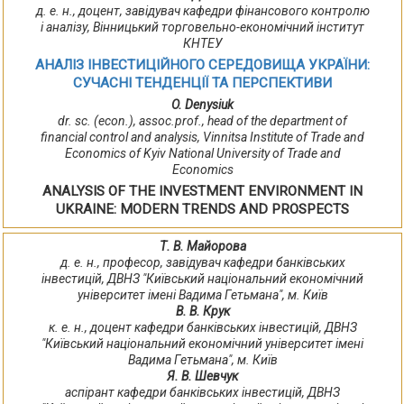
д. е. н., доцент, завідувач кафедри фінансового контролю
і аналізу, Вінницький торговельно-економічний інститут
КНТЕУ
АНАЛІЗ ІНВЕСТИЦІЙНОГО СЕРЕДОВИЩА УКРАЇНИ:
СУЧАСНІ ТЕНДЕНЦІЇ ТА ПЕРСПЕКТИВИ
O. Denysiuk
dr. sc. (econ.), assoc.prof., head of the department of
financial control and analysis, Vinnitsa Institute of Trade and
Economics of Kyiv National University of Trade and
Economics
ANALYSIS OF THE INVESTMENT ENVIRONMENT IN
UKRAINE: MODERN TRENDS AND PROSPECTS
Т. В. Майорова
д. е. н., професор, завідувач кафедри банківських
інвестицій, ДВНЗ "Київський національний економічний
університет імені Вадима Гетьмана", м. Київ
В. В. Крук
к. е. н., доцент кафедри банківських інвестицій, ДВНЗ
"Київський національний економічний університет імені
Вадима Гетьмана", м. Київ
Я. В. Шевчук
аспірант кафедри банківських інвестицій, ДВНЗ