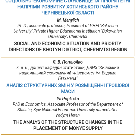
СОЦІАЛЬНО-ЕКОНОМІЧНЕ СТАНОВИЩЕ ТА ПРІОРИТЕТНІ
НАПРЯМИ РОЗВИТКУ ХОТИНСЬКОГО РАЙОНУ
ЧЕРНІВЕЦЬКОЇ ОБЛАСТІ
M. Manylich
Ph.D., associate professor, President of PHEI "Bukovina
University" Private Higher Educational Institution "Bukovinian
University", Chernivtsi
SOCIAL AND ECONOMIC SITUATION AND PRIORITY
DIRECTIONS OF KHOTYN DISTRICT, CHERNIVTSI REGION
Я. В. Поплюйко
к. е. н., доцент кафедри статистики, ДВНЗ "Київський
національний економічний університет ім. Вадима
Гетьмана"
АНАЛІЗ СТРУКТУРНИХ ЗМІН У РОЗМІЩЕННІ ГРОШОВОЇ
МАСИ
Ya Popliuiko
PhD in Economics, Associate Professor of the Department of
Statistic, Kyiv National Economic University named after
Vadym Hetan
THE ANALYS OF THE STRUCTURE CHANGES IN THE
PLACEMENT OF MONYE SUPPLY