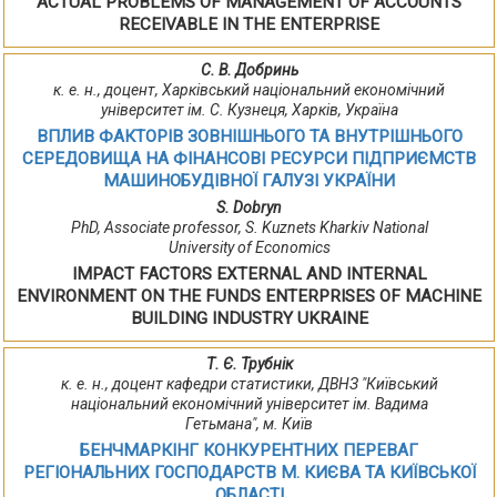
ACTUAL PROBLEMS OF MANAGEMENT OF ACCOUNTS
RECEIVABLE IN THE ENTERPRISE
С. В. Добринь
к. е. н., доцент, Харківський національний економічний
університет ім. С. Кузнеця, Харків, Україна
ВПЛИВ ФАКТОРІВ ЗОВНІШНЬОГО ТА ВНУТРІШНЬОГО
СЕРЕДОВИЩА НА ФІНАНСОВІ РЕСУРСИ ПІДПРИЄМСТВ
МАШИНОБУДІВНОЇ ГАЛУЗІ УКРАЇНИ
S. Dobryn
PhD, Associate professor, S. Kuznets Kharkiv National
University of Economics
IMPACT FACTORS EXTERNAL AND INTERNAL
ENVIRONMENT ON THE FUNDS ENTERPRISES OF MACHINE
BUILDING INDUSTRY UKRAINE
Т. Є. Трубнік
к. е. н., доцент кафедри статистики, ДВНЗ "Київський
національний економічний університет ім. Вадима
Гетьмана", м. Київ
БЕНЧМАРКІНГ КОНКУРЕНТНИХ ПЕРЕВАГ
РЕГІОНАЛЬНИХ ГОСПОДАРСТВ М. КИЄВА ТА КИЇВСЬКОЇ
ОБЛАСТІ