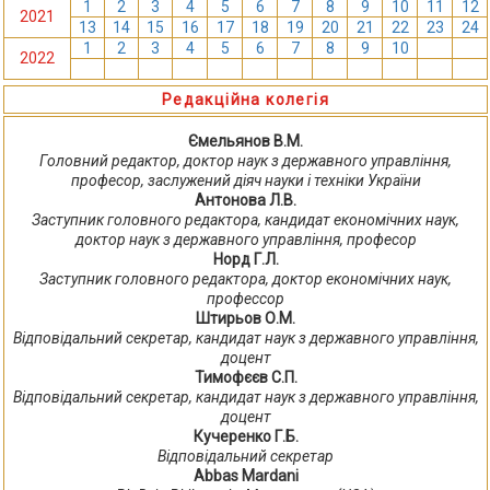
1
2
3
4
5
6
7
8
9
10
11
12
2021
13
14
15
16
17
18
19
20
21
22
23
24
1
2
3
4
5
6
7
8
9
10
11
12
2022
13
14
15
16
17
18
19
20
21
22
23
24
Редакційна колегія
Ємельянов В.М.
Головний редактор, доктор наук з державного управління,
професор, заслужений діяч науки і техніки України
Антонова Л.В.
Заступник головного редактора, кандидат економічних наук,
доктор наук з державного управління, професор
Норд Г.Л.
Заступник головного редактора, доктор економічних наук,
профессор
Штирьов О.М.
Відповідальний секретар, кандидат наук з державного управління,
доцент
Тимофєєв С.П.
Відповідальний секретар, кандидат наук з державного управління,
доцент
Кучеренко Г.Б.
Відповідальний секретар
Abbas Mardani