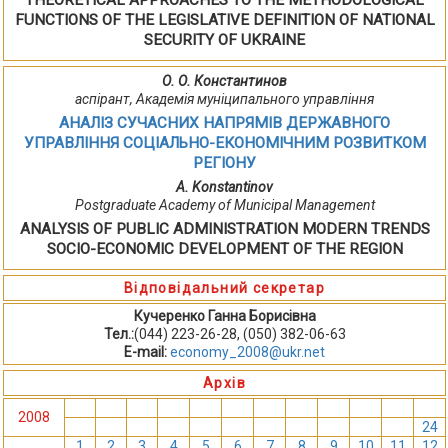
THEORETICAL APPROACHES TO THE METHODOLOGICAL
FUNCTIONS OF THE LEGISLATIVE DEFINITION OF NATIONAL
SECURITY OF UKRAINE
О. О. Константинов
аспірант, Академія муніципального управління
АНАЛІЗ СУЧАСНИХ НАПРЯМІВ ДЕРЖАВНОГО
УПРАВЛІННЯ СОЦІАЛЬНО-ЕКОНОМІЧНИМ РОЗВИТКОМ
РЕГІОНУ
A. Konstantinov
Postgraduate Academy of Municipal Management
ANALYSIS OF PUBLIC ADMINISTRATION MODERN TRENDS
SOCIO-ECONOMIC DEVELOPMENT OF THE REGION
Відповідальний секретар
Кучеренко Ганна Борисівна
Тел.:
(044) 223-26-28, (050) 382-06-63
E-mail:
economy_2008@ukr.net
Архів
1
2
3
4
5
6
7
8
9
10
11
12
2008
13
14
15
16
17
18
19
20
21
22
23
24
1
2
3
4
5
6
7
8
9
10
11
12