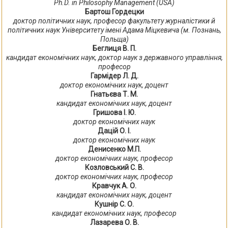
Ph.D. in Philosophy Management (USA)
Бартош Гордецки
доктор політичних наук, професор факультету журналістики й
політичних наук Університету імені Адама Міцкевича (м. Познань,
Польща)
Беглиця В. П.
кандидат економічних наук, доктор наук з державного управління,
професор
Гармідер Л. Д.
доктор економічних наук, доцент
Гнатьєва Т. М.
кандидат економічних наук, доцент
Гришова І. Ю.
доктор економічних наук
Дацій О. І.
доктор економічних наук
Денисенко М.П.
доктор економічних наук, професор
Козловський С. В.
доктор економічних наук, професор
Кравчук А. О.
кандидат економічних наук, доцент
Кушнір С. О.
кандидат економічних наук, професор
Лазарева О. В.