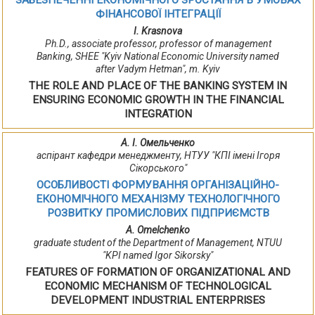
ЗАБЕЗПЕЧЕННІ ЕКОНОМІЧНОГО ЗРОСТАННЯ В УМОВАХ
ФІНАНСОВОЇ ІНТЕГРАЦІЇ
I. Krasnova
Ph.D., associate professor, professor of management
Banking, SHEE "Kyiv National Economic University named
after Vadym Hetman", m. Kyiv
THE ROLE AND PLACE OF THE BANKING SYSTEM IN
ENSURING ECONOMIC GROWTH IN THE FINANCIAL
INTEGRATION
А. І. Омельченко
аспірант кафедри менеджменту, НТУУ "КПІ імені Ігоря
Сікорського"
ОСОБЛИВОСТІ ФОРМУВАННЯ ОРГАНІЗАЦІЙНО-
ЕКОНОМІЧНОГО МЕХАНІЗМУ ТЕХНОЛОГІЧНОГО
РОЗВИТКУ ПРОМИСЛОВИХ ПІДПРИЄМСТВ
A. Omelchenko
graduate student of the Department of Management, NTUU
"KPI named Igor Sikorsky"
FEATURES OF FORMATION OF ORGANIZATIONAL AND
ECONOMIC MECHANISM OF TECHNOLOGICAL
DEVELOPMENT INDUSTRIAL ENTERPRISES