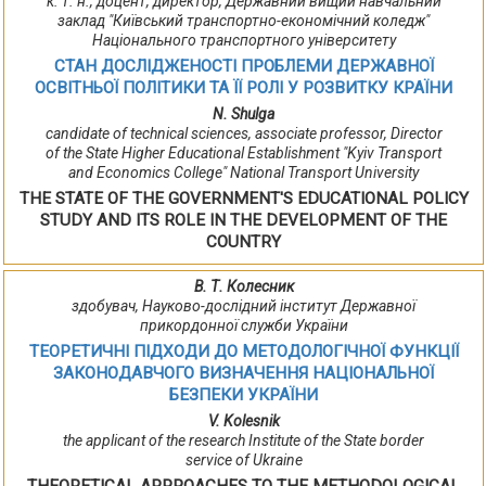
к. т. н., доцент, директор, Державний вищий навчальний
заклад "Київський транспортно-економічний коледж"
Національного транспортного університету
СТАН ДОСЛІДЖЕНОСТІ ПРОБЛЕМИ ДЕРЖАВНОЇ
ОСВІТНЬОЇ ПОЛІТИКИ ТА ЇЇ РОЛІ У РОЗВИТКУ КРАЇНИ
N. Shulga
candidate of technical sciences, associate professor, Director
of the State Higher Educational Establishment "Kyiv Transport
and Economics College" National Transport University
THE STATE OF THE GOVERNMENT'S EDUCATIONAL POLICY
STUDY AND ITS ROLE IN THE DEVELOPMENT OF THE
COUNTRY
В. Т. Колесник
здобувач, Науково-дослідний інститут Державної
прикордонної служби України
ТЕОРЕТИЧНІ ПІДХОДИ ДО МЕТОДОЛОГІЧНОЇ ФУНКЦІЇ
ЗАКОНОДАВЧОГО ВИЗНАЧЕННЯ НАЦІОНАЛЬНОЇ
БЕЗПЕКИ УКРАЇНИ
V. Kolesnik
the applicant of the research Institute of the State border
service of Ukraine