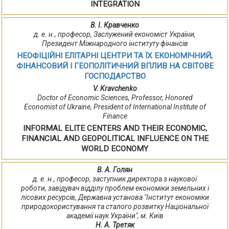
INTEGRATION
В. І. Кравченко
д. е. н., професор, Заслужений економіст України,
Президент Міжнародного інституту фінансів
НЕОФІЦІЙНІ ЕЛІТАРНІ ЦЕНТРИ ТА ЇХ ЕКОНОМІЧНИЙ,
ФІНАНСОВИЙ І ГЕОПОЛІТИЧНИЙ ВПЛИВ НА СВІТОВЕ
ГОСПОДАРСТВО
V. Kravchenko
Doctor of Economic Sciences, Professor, Honored
Economist of Ukraine, President of International Institute of
Finance
INFORMAL ELITE CENTERS AND THEIR ECONOMIC,
FINANCIAL AND GEOPOLITICAL INFLUENCE ON THE
WORLD ECONOMY
В. А. Голян
д. е. н., професор, заступник директора з наукової
роботи, завідувач відділу проблем економіки земельних і
лісових ресурсів, Державна установа "Інститут економіки
природокористування та сталого розвитку Національної
академії наук України", м. Київ
Н. А. Третяк