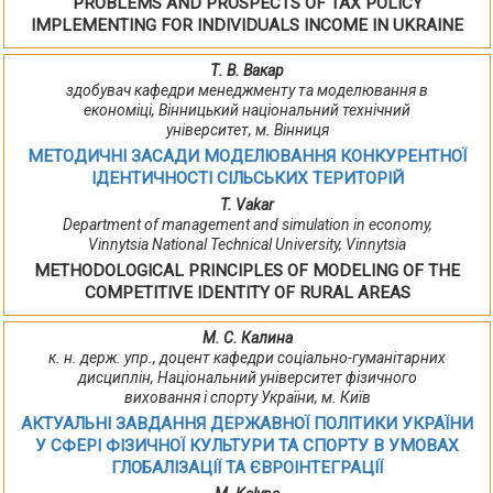
PROBLEMS AND PROSPECTS OF TAX POLICY
IMPLEMENTING FOR INDIVIDUALS INCOME IN UKRAINE
Т. В. Вакар
здобувач кафедри менеджменту та моделювання в
економіці, Вінницький національний технічний
університет, м. Вінниця
МЕТОДИЧНІ ЗАСАДИ МОДЕЛЮВАННЯ КОНКУРЕНТНОЇ
ІДЕНТИЧНОСТІ СІЛЬСЬКИХ ТЕРИТОРІЙ
T. Vakar
Department of management and simulation in economy,
Vinnytsia National Technical University, Vinnytsia
METHODOLOGICAL PRINCIPLES OF MODELING OF THE
COMPETITIVE IDENTITY OF RURAL AREAS
М. С. Калина
к. н. держ. упр., доцент кафедри соціально-гуманітарних
дисциплін, Національний університет фізичного
виховання і спорту України, м. Київ
АКТУАЛЬНІ ЗАВДАННЯ ДЕРЖАВНОЇ ПОЛІТИКИ УКРАЇНИ
У СФЕРІ ФІЗИЧНОЇ КУЛЬТУРИ ТА СПОРТУ В УМОВАХ
ГЛОБАЛІЗАЦІЇ ТА ЄВРОІНТЕГРАЦІЇ