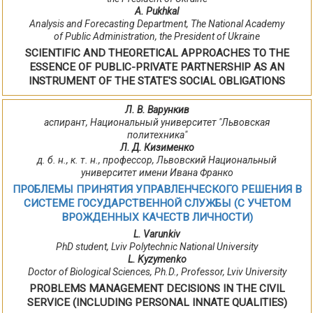
A. Pukhkal
Analysis and Forecasting Department, The National Academy
of Public Administration, the President of Ukraine
SCIENTIFIC AND THEORETICAL APPROACHES TO THE
ESSENCE OF PUBLIC-PRIVATE PARTNERSHIP AS AN
INSTRUMENT OF THE STATE'S SOCIAL OBLIGATIONS
Л. В. Варункив
аспирант, Национальный университет "Львовская
политехника"
Л. Д. Кизименко
д. б. н., к. т. н., профессор, Львовский Национальный
университет имени Ивана Франко
ПРОБЛЕМЫ ПРИНЯТИЯ УПРАВЛЕНЧЕСКОГО РЕШЕНИЯ В
СИСТЕМЕ ГОСУДАРСТВЕННОЙ СЛУЖБЫ (С УЧЕТОМ
ВРОЖДЕННЫХ КАЧЕСТВ ЛИЧНОСТИ)
L. Varunkiv
PhD student, Lviv Polytechnic National University
L. Kyzymenko
Doctor of Biological Sciences, Ph.D., Professor, Lviv University
PROBLEMS MANAGEMENT DECISIONS IN THE CIVIL
SERVICE (INCLUDING PERSONAL INNATE QUALITIES)