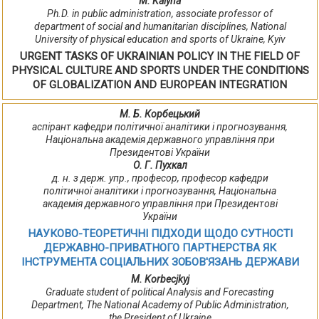
M. Kalyna
Ph.D. in public administration, associate professor of
department of social and humanitarian disciplines, National
University of physical education and sports of Ukraine, Kyiv
URGENT TASKS OF UKRAINIAN POLICY IN THE FIELD OF
PHYSICAL CULTURE AND SPORTS UNDER THE CONDITIONS
OF GLOBALIZATION AND EUROPEAN INTEGRATION
М. Б. Корбецький
аспірант кафедри політичної аналітики і прогнозування,
Національна академія державного управління при
Президентові України
О. Г. Пухкал
д. н. з держ. упр., професор, професор кафедри
політичної аналітики і прогнозування, Національна
академія державного управління при Президентові
України
НАУКОВО-ТЕОРЕТИЧНІ ПІДХОДИ ЩОДО СУТНОСТІ
ДЕРЖАВНО-ПРИВАТНОГО ПАРТНЕРСТВА ЯК
ІНСТРУМЕНТА СОЦІАЛЬНИХ ЗОБОВ'ЯЗАНЬ ДЕРЖАВИ
M. Korbecjkyj
Graduate student of political Analysis and Forecasting
Department, The National Academy of Public Administration,
the President of Ukraine