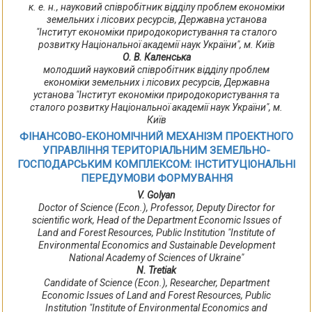
к. е. н., науковий співробітник відділу проблем економіки
земельних і лісових ресурсів, Державна установа
"Інститут економіки природокористування та сталого
розвитку Національної академії наук України", м. Київ
О. В. Каленська
молодший науковий співробітник відділу проблем
економіки земельних і лісових ресурсів, Державна
установа "Інститут економіки природокористування та
сталого розвитку Національної академії наук України", м.
Київ
ФІНАНСОВО-ЕКОНОМІЧНИЙ МЕХАНІЗМ ПРОЕКТНОГО
УПРАВЛІННЯ ТЕРИТОРІАЛЬНИМ ЗЕМЕЛЬНО-
ГОСПОДАРСЬКИМ КОМПЛЕКСОМ: ІНСТИТУЦІОНАЛЬНІ
ПЕРЕДУМОВИ ФОРМУВАННЯ
V. Golyan
Doctor of Science (Econ.), Professor, Deputy Director for
scientific work, Head of the Department Economic Issues of
Land and Forest Resources, Public Institution "Institute of
Environmental Economics and Sustainable Development
National Academy of Sciences of Ukraine"
N. Tretiak
Candidate of Science (Econ.), Researcher, Department
Economic Issues of Land and Forest Resources, Public
Institution "Institute of Environmental Economics and