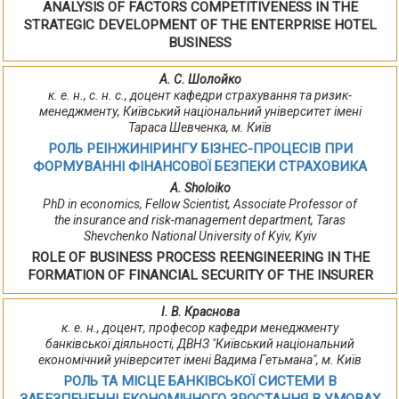
ANALYSIS OF FACTORS COMPETITIVENESS IN THE
STRATEGIC DEVELOPMENT OF THE ENTERPRISE HOTEL
BUSINESS
А. С. Шолойко
к. е. н., с. н. с., доцент кафедри страхування та ризик-
менеджменту, Київський національний університет імені
Тараса Шевченка, м. Київ
РОЛЬ РЕІНЖИНІРИНГУ БІЗНЕС-ПРОЦЕСІВ ПРИ
ФОРМУВАННІ ФІНАНСОВОЇ БЕЗПЕКИ СТРАХОВИКА
A. Sholoiko
PhD in economics, Fellow Scientist, Associate Professor of
the insurance and risk-management department, Taras
Shevchenko National University of Kyiv, Kyiv
ROLE OF BUSINESS PROCESS REENGINEERING IN THE
FORMATION OF FINANCIAL SECURITY OF THE INSURER
І. В. Краснова
к. е. н., доцент, професор кафедри менеджменту
банківської діяльності, ДВНЗ "Київський національний
економічний університет імені Вадима Гетьмана", м. Київ
РОЛЬ ТА МІСЦЕ БАНКІВСЬКОЇ СИСТЕМИ В