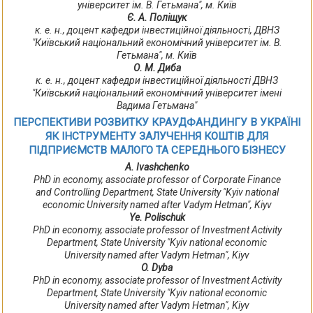
університет ім. В. Гетьмана", м. Київ
Є. А. Поліщук
к. е. н., доцент кафедри інвестиційної діяльності, ДВНЗ
"Київський національний економічний університет ім. В.
Гетьмана", м. Київ
О. М. Диба
к. е. н., доцент кафедри інвестиційної діяльності ДВНЗ
"Київський національний економічний університет імені
Вадима Гетьмана"
ПЕРСПЕКТИВИ РОЗВИТКУ КРАУДФАНДИНГУ В УКРАЇНІ
ЯК ІНСТРУМЕНТУ ЗАЛУЧЕННЯ КОШТІВ ДЛЯ
ПІДПРИЄМСТВ МАЛОГО ТА СЕРЕДНЬОГО БІЗНЕСУ
A. Ivashchenko
PhD in economy, associate professor of Corporate Finance
and Controlling Department, State University "Kyiv national
economic University named after Vadym Hetman", Kiyv
Ye. Polischuk
PhD in economy, associate professor of Investment Activity
Department, State University "Kyiv national economic
University named after Vadym Hetman", Kiyv
O. Dyba
PhD in economy, associate professor of Investment Activity
Department, State University "Kyiv national economic
University named after Vadym Hetman", Kiyv