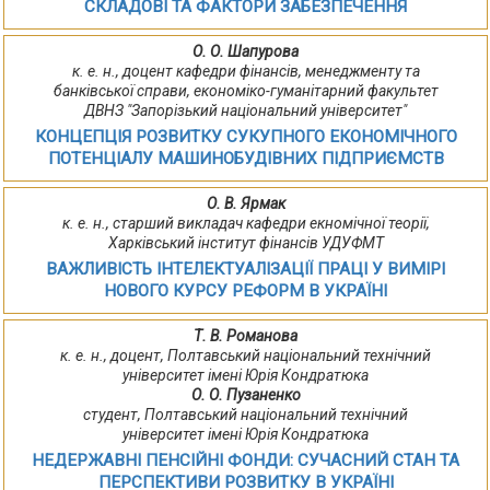
СКЛАДОВІ ТА ФАКТОРИ ЗАБЕЗПЕЧЕННЯ
О. О. Шапурова
к. е. н., доцент кафедри фінансів, менеджменту та
банківської справи, економіко-гуманітарний факультет
ДВНЗ "Запорізький національний університет"
КОНЦЕПЦІЯ РОЗВИТКУ СУКУПНОГО ЕКОНОМІЧНОГО
ПОТЕНЦІАЛУ МАШИНОБУДІВНИХ ПІДПРИЄМСТВ
О. В. Ярмак
к. е. н., старший викладач кафедри екномічної теорії,
Харківський інститут фінансів УДУФМТ
ВАЖЛИВІСТЬ ІНТЕЛЕКТУАЛІЗАЦІЇ ПРАЦІ У ВИМІРІ
НОВОГО КУРСУ РЕФОРМ В УКРАЇНІ
Т. В. Романова
к. е. н., доцент, Полтавський національний технічний
університет імені Юрія Кондратюка
О. О. Пузаненко
студент, Полтавський національний технічний
університет імені Юрія Кондратюка
НЕДЕРЖАВНІ ПЕНСІЙНІ ФОНДИ: СУЧАСНИЙ СТАН ТА
ПЕРСПЕКТИВИ РОЗВИТКУ В УКРАЇНІ