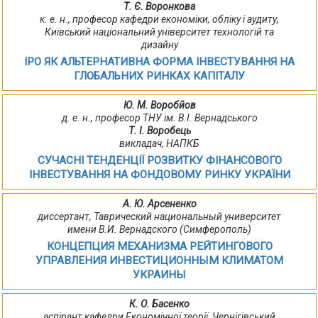
Т. Є. Воронкова
к. е. н., професор кафедри економіки, обліку і аудиту,
Київський національний університет технологій та
дизайну
ІРО ЯК АЛЬТЕРНАТИВНА ФОРМА ІНВЕСТУВАННЯ НА
ГЛОБАЛЬНИХ РИНКАХ КАПІТАЛУ
Ю. М. Воробйов
д. е. н., професор ТНУ ім. В.І. Вернадського
Т. І. Воробець
викладач, НАПКБ
СУЧАСНІ ТЕНДЕНЦІЇ РОЗВИТКУ ФІНАНСОВОГО
ІНВЕСТУВАННЯ НА ФОНДОВОМУ РИНКУ УКРАЇНИ
А. Ю. Арсененко
диссертант, Таврический национальный университет
имени В.И. Вернадского (Симферополь)
КОНЦЕПЦИЯ МЕХАНИЗМА РЕЙТИНГОВОГО
УПРАВЛЕНИЯ ИНВЕСТИЦИОННЫМ КЛИМАТОМ
УКРАИНЫ
К. О. Басенко
аспірант кафедри Економічної теорії, Чернігівський