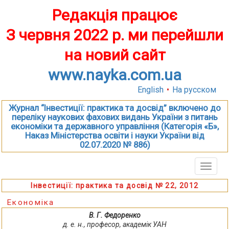
Редакція працює
З червня 2022 р. ми перейшли
на новий сайт
www.nayka.com.ua
English
•
На русском
Журнал “Інвестиції: практика та досвід” включено до
переліку наукових фахових видань України з питань
економіки та державного управління (Категорія «Б»,
Наказ Міністерства освіти і науки України від
02.07.2020 № 886)
Toggle
naviga
Інвестиції: практика та досвід № 22, 2012
Економіка
В. Г. Федоренко
д. е. н., професор, академік УАН