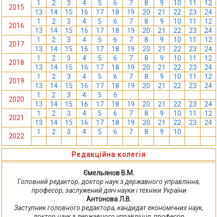
1
2
3
4
5
6
7
8
9
10
11
12
2015
13
14
15
16
17
18
19
20
21
22
23
24
1
2
3
4
5
6
7
8
9
10
11
12
2016
13
14
15
16
17
18
19
20
21
22
23
24
1
2
3
4
5
6
7
8
9
10
11
12
2017
13
14
15
16
17
18
19
20
21
22
23
24
1
2
3
4
5
6
7
8
9
10
11
12
2018
13
14
15
16
17
18
19
20
21
22
23
24
1
2
3
4
5
6
7
8
9
10
11
12
2019
13
14
15
16
17
18
19
20
21
22
23
24
1
2
3
4
5
6
7
8
9
10
11
12
2020
13
14
15
16
17
18
19
20
21
22
23
24
1
2
3
4
5
6
7
8
9
10
11
12
2021
13
14
15
16
17
18
19
20
21
22
23
24
1
2
3
4
5
6
7
8
9
10
11
12
2022
13
14
15
16
17
18
19
20
21
22
23
24
Редакційна колегія
Ємельянов В.М.
Головний редактор, доктор наук з державного управління,
професор, заслужений діяч науки і техніки України
Антонова Л.В.
Заступник головного редактора, кандидат економічних наук,
доктор наук з державного управління, професор