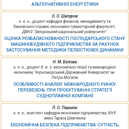
АЛЬТЕРНАТИВНОЇ ЕНЕРГЕТИКИ
О. О. Шапуров
к. е. н., доцент кафедри фінансів, менеджменту та
банківської справи, економіко-гуманітарний факультет,
ДВНЗ "Запорізький національний університет"
ОЦІНКА РОЗБАЛАСНОВАНОСТІ ГОСПОДАРСЬКОГО СТАНУ
МАШИНОБУДІВНОГО ПІДПРИЄМСТВА ЗА РАХУНОК
ЗАСТОСУВАННЯ МЕТОДИКИ ПЕЛЮСТКОВОЇ ДИНАМІКИ
Н. М. Бєлова
к. е. н., доцент б. в. з. економічної теорії та міжнародної
економіки, Чорноморський Державний Університет ім.
Петра Могили
ОСОБЛИВОСТІ АНАЛІЗУ МІЖНАРОДНОГО РИНКУ
ПЕРЕВЕЗЕНЬ ПРИ ПРОЕКТУВАННІ СТРАТЕГІЇ
СУДНОПЛАВНОЇ КОМПАНІЇ
Л. О. Пашнюк
к. е. н., асистент кафедри економіки підприємства, КНУ
імені Тараса Шевченка
ЕКОНОМІЧНА БЕЗПЕКА ПІДПРИЄМСТВА: СУТНІСТЬ,