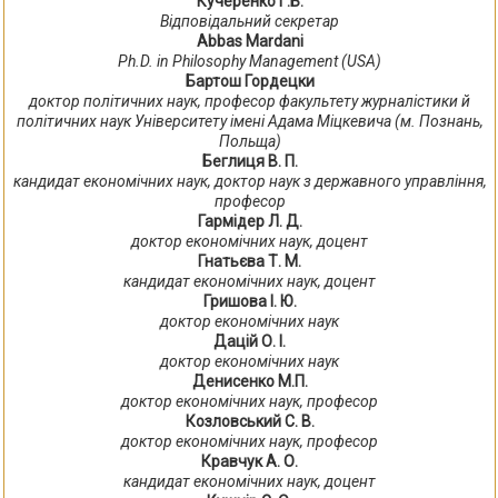
Кучеренко Г.Б.
Відповідальний секретар
Abbas Mardani
Ph.D. in Philosophy Management (USA)
Бартош Гордецки
доктор політичних наук, професор факультету журналістики й
політичних наук Університету імені Адама Міцкевича (м. Познань,
Польща)
Беглиця В. П.
кандидат економічних наук, доктор наук з державного управління,
професор
Гармідер Л. Д.
доктор економічних наук, доцент
Гнатьєва Т. М.
кандидат економічних наук, доцент
Гришова І. Ю.
доктор економічних наук
Дацій О. І.
доктор економічних наук
Денисенко М.П.
доктор економічних наук, професор
Козловський С. В.
доктор економічних наук, професор
Кравчук А. О.
кандидат економічних наук, доцент