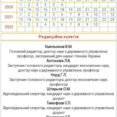
1
2
3
4
5
6
7
8
9
10
11
12
2020
13
14
15
16
17
18
19
20
21
22
23
24
1
2
3
4
5
6
7
8
9
10
11
12
2021
13
14
15
16
17
18
19
20
21
22
23
24
1
2
3
4
5
6
7
8
9
10
11
12
2022
13
14
15
16
17
18
19
20
21
22
23
24
Редакційна колегія
Ємельянов В.М.
Головний редактор, доктор наук з державного управління,
професор, заслужений діяч науки і техніки України
Антонова Л.В.
Заступник головного редактора, кандидат економічних наук,
доктор наук з державного управління, професор
Норд Г.Л.
Заступник головного редактора, доктор економічних наук,
профессор
Штирьов О.М.
Відповідальний секретар, кандидат наук з державного управління,
доцент
Тимофєєв С.П.
Відповідальний секретар, кандидат наук з державного управління,
доцент