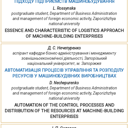
ПІДХОДУ ПІДПРИЄМСТВ МАШИНОБУДУВАННЯ
L. Rossynska
postgraduate student, Department of Business Administration
and management of foreign economic activity, Zaporizhzhya
national university
ESSENCE AND CHARACTERISTIC OF LOGISTICS APPROACH
OF MACHINE-BUILDING ENTERPRISES
Д. С. Нечепуренко
аспірант кафедри бізнес-адміністрування і менеджменту
зовнішньоекономічної діяльності, Запорізький
національний університет, м. Запоріжжя
АВТОМАТИЗАЦІЯ ПРОЦЕСІВ УПРАВЛІННЯ ТА РОЗПОДІЛУ
РЕСУРСІВ У МАШИНОБУДІВНИХ ВИРОБНИЦТВАХ
D. Nechepurenko
postgraduate student, Department of Business Administration
and management of foreign economic activity, Zaporizhzhya
national university
AUTOMATION OF THE CONTROL PROCESSES AND
DISTRIBUTION OF THE RESOURCES AT MACHINE-BUILDING
ENTERPRISES