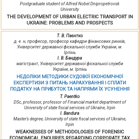
Postgraduate student of Alfred Nobel Dnipropetrovsk
University
THE DEVELOPMENT OF URBAN ELECTRIC TRANSPORT IN
UKRAINE: PROBLEMS AND PROSPECTS
Т. В. Паєнтко
д. е. н, професор, професор кафедри фінансових ринків,
Університет державної фіскальної служби України, м.
Ірпінь
І. В. Бандура
магістрант, Університет державної фіскальної служби
України, м. Ірпінь
НЕДОЛІКИ МЕТОДИКИ СУДОВОЇ ЕКОНОМІЧНОЇ
ЕКСПЕРТИЗИ З ПИТАНЬ НАРАХУВАННЯ І СПЛАТИ
ПОДАТКУ НА ПРИБУТОК ТА НАПРЯМИ ЇХ УСУНЕННЯ
T. Paentko
DSc, professor, professor of Financial market department of
University of state fiscal services of Ukraine, Irpin
I. Bandura
Master's degree, University of state fiscal services of Ukraine,
Irpin
WEAKNESSES OF METHODOLOGIES OF FORENSIC
ECONOMICAL ENQUIRIES REGARDING CORPORATE TAX