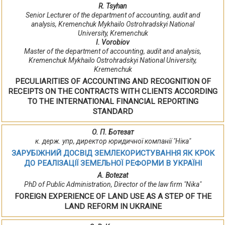
R. Tsyhan
Senior Lecturer of the department of accounting, audit and
analysis, Kremenchuk Mykhailo Ostrohradskyi National
University, Kremenchuk
I. Vorobiov
Master of the department of accounting, audit and analysis,
Kremenchuk Mykhailo Ostrohradskyi National University,
Kremenchuk
PECULIARITIES OF ACCOUNTING AND RECOGNITION OF
RECEIPTS ON THE CONTRACTS WITH CLIENTS ACCORDING
TO THE INTERNATIONAL FINANCIAL REPORTING
STANDARD
О. П. Ботезат
к. держ. упр, директор юридичної компанії "Ніка"
ЗАРУБІЖНИЙ ДОСВІД ЗЕМЛЕКОРИСТУВАННЯ ЯК КРОК
ДО РЕАЛІЗАЦІЇ ЗЕМЕЛЬНОЇ РЕФОРМИ В УКРАЇНІ
A. Botezat
PhD of Public Administration, Director of the law firm "Nika"
FOREIGN EXPERIENCE OF LAND USE AS A STEP OF THE
LAND REFORM IN UKRAINE