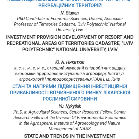
РЕКРЕАЦІЙНИХ ТЕРИТОРІЙ
N. Stupen
PhD Candidate of Economic Sciences, Docent, Associate
Professor of Territories Cadastre, "Lviv Polytechnic" National
University, Lviv
INVESTMENT PROVISION DEVELOPMENT OF RESORT AND
RECREATIONAL AREAS OF TERRITORIES CADASTRE, "LVIV
POLYTECHNIC" NATIONAL UNIVERSITY, LVIV
Ю. А. Никитюк
к. с.-г. н., с. н. с., старший науковий співробітник відділу
економіки природокористування в агросфері, Інститут
агроекології і природокористування НААН, м. Київ
СТАН ТА НАПРЯМИ ПІДВИЩЕННЯ ІНВЕСТИЦІЙНОЇ
ПРИВАБЛИВОСТІ ВІТЧИЗНЯНОГО РИНКУ ЛІКАРСЬКОЇ
РОСЛИННОЇ СИРОВИНИ
Yu. Nykytiuk
Ph.D. in Agricultural Sciences, Senior Research Fellow, Senior
Research Fellow of the Division Of Environmental Economics
in the Agrosphere, Institute of Agroecology and Nature
Management of NААS
STATE AND TRENDS IN THE INVESTMENT