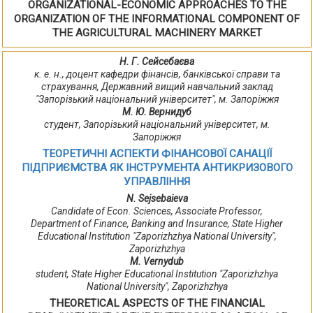
ORGANIZATIONAL-ECONOMIC APPROACHES TO THE
ORGANIZATION OF THE INFORMATIONAL COMPONENT OF
THE AGRICULTURAL MACHINERY MARKET
Н. Г. Сейсебаєва
к. е. н., доцент кафедри фінансів, банківської справи та
страхування, Державний вищий навчальний заклад
"Запорізький національний університет", м. Запоріжжя
М. Ю. Вернидуб
студент, Запорізький національний університет, м.
Запоріжжя
ТЕОРЕТИЧНІ АСПЕКТИ ФІНАНСОВОЇ САНАЦІЇ
ПІДПРИЄМСТВА ЯК ІНСТРУМЕНТА АНТИКРИЗОВОГО
УПРАВЛІННЯ
N. Sejsebaieva
Candidate of Econ. Sciences, Associate Professor,
Department of Finance, Banking and Insurance, State Higher
Educational Institution "Zaporizhzhya National University",
Zaporіzhzhya
M. Vernydub
student, State Higher Educational Institution "Zaporizhzhya
National University", Zaporіzhzhya
THEORETICAL ASPECTS OF THE FINANCIAL