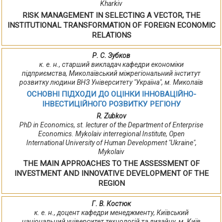
Kharkiv
RISK MANAGEMENT IN SELECTING A VECTOR, THE
INSTITUTIONAL TRANSFORMATION OF FOREIGN ECONOMIC
RELATIONS
Р. С. Зубков
к. е. н., старший викладач кафедри економіки
підприємства, Миколаївський міжрегіональний інститут
розвитку людини ВНЗ Університету "Україна", м. Миколаїв
ОСНОВНІ ПІДХОДИ ДО ОЦІНКИ ІННОВАЦІЙНО-
ІНВЕСТИЦІЙНОГО РОЗВИТКУ РЕГІОНУ
R. Zubkov
PhD in Economics, st. lecturer of the Department of Enterprise
Economics. Mykolaiv interregional Institute, Open
International University of Human Development "Ukraine",
Mykolaiv
THE MAIN APPROACHES TO THE ASSESSMENT OF
INVESTMENT AND INNOVATIVE DEVELOPMENT OF THE
REGION
Г. В. Костюк
к. е. н., доцент кафедри менеджменту, Київський
національний університет технологій та дизайну, м. Київ