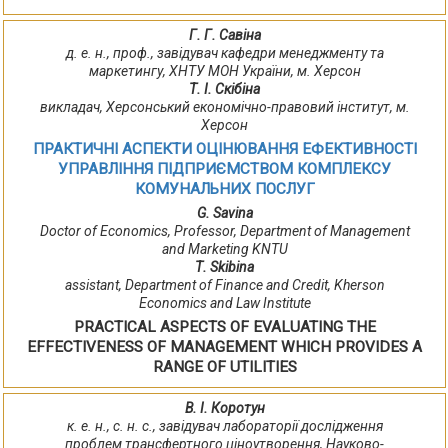
Г. Г. Савіна
д. е. н., проф., завідувач кафедри менеджменту та
маркетингу, ХНТУ МОН України, м. Херсон
Т. І. Скібіна
викладач, Херсонський економічно-правовий інститут, м.
Херсон
ПРАКТИЧНІ АСПЕКТИ ОЦІНЮВАННЯ ЕФЕКТИВНОСТІ
УПРАВЛІННЯ ПІДПРИЄМСТВОМ КОМПЛЕКСУ
КОМУНАЛЬНИХ ПОСЛУГ
G. Savina
Doctor of Economics, Professor, Department of Management
and Marketing KNTU
Т. Skibina
assistant, Department of Finance and Credit, Kherson
Economics and Law Institute
PRACTICAL ASPECTS OF EVALUATING THE
EFFECTIVENESS OF MANAGEMENT WHICH PROVIDES A
RANGE OF UTILITIES
В. І. Коротун
к. е. н., с. н. с., завідувач лабораторії дослідження
проблем трансфертного ціноутворення, Науково-