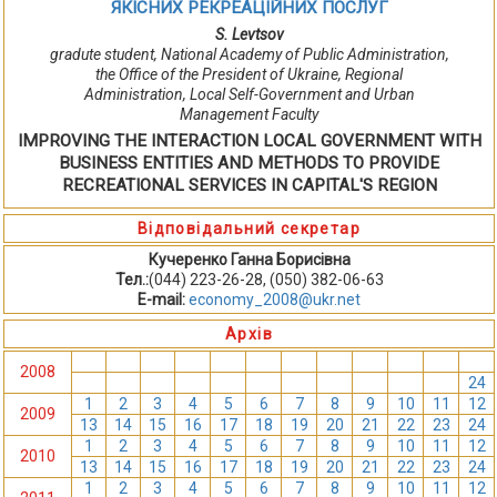
ЯКІСНИХ РЕКРЕАЦІЙНИХ ПОСЛУГ
S. Levtsov
gradute student, National Academy of Public Administration,
the Office of the President of Ukraine, Regional
Administration, Local Self-Government and Urban
Management Faculty
IMPROVING THE INTERACTION LOCAL GOVERNMENT WITH
BUSINESS ENTITIES AND METHODS TO PROVIDE
RECREATIONAL SERVICES IN CAPITAL'S REGION
Відповідальний секретар
Кучеренко Ганна Борисівна
Тел.:
(044) 223-26-28, (050) 382-06-63
E-mail:
economy_2008@ukr.net
Архів
1
2
3
4
5
6
7
8
9
10
11
12
2008
13
14
15
16
17
18
19
20
21
22
23
24
1
2
3
4
5
6
7
8
9
10
11
12
2009
13
14
15
16
17
18
19
20
21
22
23
24
1
2
3
4
5
6
7
8
9
10
11
12
2010
13
14
15
16
17
18
19
20
21
22
23
24
1
2
3
4
5
6
7
8
9
10
11
12