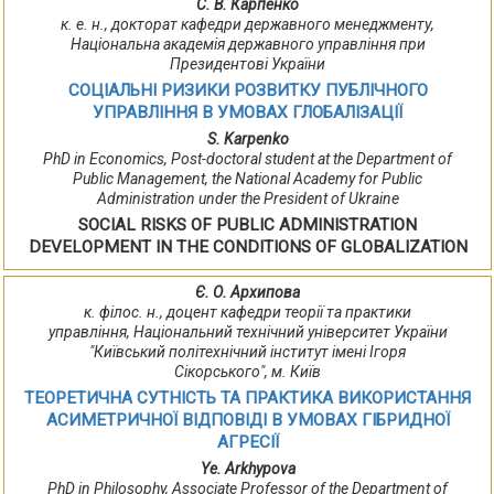
С. В. Карпенко
к. е. н., докторат кафедри державного менеджменту,
Національна академія державного управління при
Президентові України
СОЦІАЛЬНІ РИЗИКИ РОЗВИТКУ ПУБЛІЧНОГО
УПРАВЛІННЯ В УМОВАХ ГЛОБАЛІЗАЦІЇ
S. Karpenko
PhD in Economics, Post-doctoral student at the Department of
Public Management, the National Academy for Public
Administration under the President of Ukraine
SOCIAL RISKS OF PUBLIC ADMINISTRATION
DEVELOPMENT IN THE CONDITIONS OF GLOBALIZATION
Є. О. Архипова
к. філос. н., доцент кафедри теорії та практики
управління, Національний технічний університет України
"Київський політехнічний інститут імені Ігоря
Сікорського", м. Київ
ТЕОРЕТИЧНА СУТНІСТЬ ТА ПРАКТИКА ВИКОРИСТАННЯ
АСИМЕТРИЧНОЇ ВІДПОВІДІ В УМОВАХ ГІБРИДНОЇ
АГРЕСІЇ
Ye. Arkhypova
PhD in Philosophy, Associate Professor of the Department of