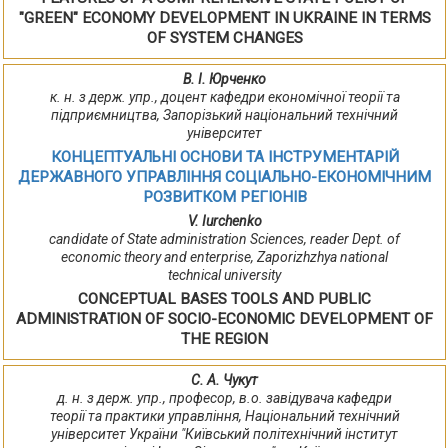
"GREEN" ECONOMY DEVELOPMENT IN UKRAINE IN TERMS
OF SYSTEM CHANGES
В. І. Юрченко
к. н. з держ. упр., доцент кафедри економічної теорії та
підприємництва, Запорізький національний технічний
університет
КОНЦЕПТУАЛЬНІ ОСНОВИ ТА ІНСТРУМЕНТАРІЙ
ДЕРЖАВНОГО УПРАВЛІННЯ СОЦІАЛЬНО-ЕКОНОМІЧНИМ
РОЗВИТКОМ РЕГІОНІВ
V. Iurchenko
candidate of State administration Sciences, reader Dept. of
economic theory and enterprise, Zaporizhzhya national
technical university
CONCEPTUAL BASES TOOLS AND PUBLIC
ADMINISTRATION OF SOCIO-ECONOMIC DEVELOPMENT OF
THE REGION
С. А. Чукут
д. н. з держ. упр., професор, в.о. завідувача кафедри
теорії та практики управління, Національний технічний
університет України "Київський політехнічний інститут