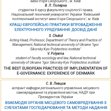
імені Ігоря Сікорського", м. Київ
В. Л. Полярна
студентка 6 курсу факультету соціології і права,
Національний технічний університет України "Київський
політехнічний інститут імені Ігоря Сікорського", м. Київ
КРАЩІ ЄВРОПЕЙСЬКІ ПРАКТИКИ ВПРОВАДЖЕННЯ
ЕЛЕКТРОННОГО УРЯДУВАННЯ: ДОСВІД ДАНІЇ
S. Chukut
Acting Head, Professor, Department of Theory and Practice of
Management, National technical university of Ukraine "Igor
Sikorsky Kyiv Polytechnic institute"
V. Polyarna
student of faculty sociology and law, National technical
university of Ukraine "Igor Sikorsky Kyiv Polytechnic institute"
THE BEST EUROPEAN PRACTICES OF IMPLEMENTATION OF
E-GOVERNANCE: EXPERIENCE OF DENMARK
С. В. Левцов
аспірант кафедри регіонального управління, місцевого
самоврядування та управління містом, НАДУ при
Президентові України
ВЗАЄМОДІЯ ОРГАНІВ МІСЦЕВОГО САМОВРЯДУВАННЯ З
СУБ'ЄКТАМИ ГОСПОДАРЮВАННЯ ТА МЕТОДИ НАДАННЯ