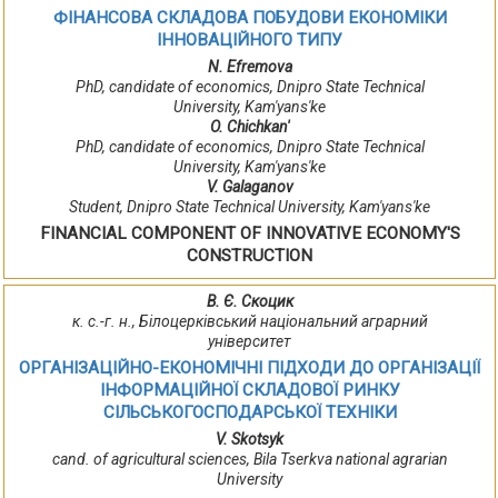
ФІНАНСОВА СКЛАДОВА ПОБУДОВИ ЕКОНОМІКИ
ІННОВАЦІЙНОГО ТИПУ
N. Efremova
PhD, candidate of economics, Dnipro State Technical
University, Kam'yans'ke
O. Chichkan'
PhD, candidate of economics, Dnipro State Technical
University, Kam'yans'ke
V. Galaganov
Student, Dnipro State Technical University, Kam'yans'ke
FINANCIAL COMPONENT OF INNOVATIVE ECONOMY'S
CONSTRUCTION
В. Є. Скоцик
к. с.-г. н., Білоцерківський національний аграрний
університет
ОРГАНІЗАЦІЙНО-ЕКОНОМІЧНІ ПІДХОДИ ДО ОРГАНІЗАЦІЇ
ІНФОРМАЦІЙНОЇ СКЛАДОВОЇ РИНКУ
СІЛЬСЬКОГОСПОДАРСЬКОЇ ТЕХНІКИ
V. Skotsyk
cand. of agricultural sciences, Bila Tserkva national agrarian
University