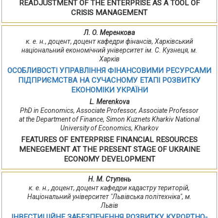
READJUSTMENT OF THE ENTERPRISE AS A TOOL OF
CRISIS MANAGEMENT
Л. О. Меренкова
к. е. н., доцент, доцент кафедри фінансів, Харківський
національний економічний університет ім. С. Кузнеця, м.
Харків
ОСОБЛИВОСТІ УПРАВЛІННЯ ФІНАНСОВИМИ РЕСУРСАМИ
ПІДПРИЄМСТВА НА СУЧАСНОМУ ЕТАПІ РОЗВИТКУ
ЕКОНОМІКИ УКРАЇНИ
L. Merenkova
PhD in Economics, Associate Professor, Associate Professor
at the Department of Finance, Simon Kuznets Kharkiv National
University of Economics, Kharkov
FEATURES OF ENTERPRISE FINANCIAL RESOURCES
MENEGEMENT AT THE PRESENT STAGE OF UKRAINE
ECONOMY DEVELOPMENT
Н. М. Ступень
к. е. н., доцент, доцент кафедри кадастру територій,
Національний університет "Львівська політехніка", м.
Львів
ІНВЕСТИЦІЙНЕ ЗАБЕЗПЕЧЕННЯ РОЗВИТКУ КУРОРТНО-