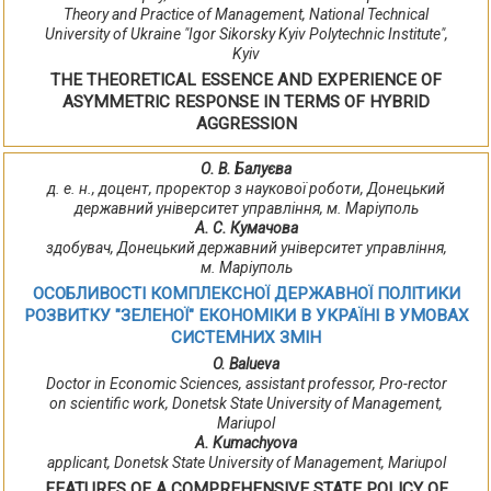
Theory and Practice of Management, National Technical
University of Ukraine "Igor Sikorsky Kyiv Polytechnic Institute",
Kyiv
THE THEORETICAL ESSENCE AND EXPERIENCE OF
ASYMMETRIC RESPONSE IN TERMS OF HYBRID
AGGRESSION
О. В. Балуєва
д. е. н., доцент, проректор з наукової роботи, Донецький
державний університет управління, м. Маріуполь
А. С. Кумачова
здобувач, Донецький державний університет управління,
м. Маріуполь
ОСОБЛИВОСТІ КОМПЛЕКСНОЇ ДЕРЖАВНОЇ ПОЛІТИКИ
РОЗВИТКУ "ЗЕЛЕНОЇ" ЕКОНОМІКИ В УКРАЇНІ В УМОВАХ
СИСТЕМНИХ ЗМІН
O. Balueva
Doctor in Economic Sciences, assistant professor, Pro-rector
on scientific work, Donetsk State University of Management,
Mariupol
A. Kumachyova
applicant, Donetsk State University of Management, Mariupol
FEATURES OF A COMPREHENSIVE STATE POLICY OF