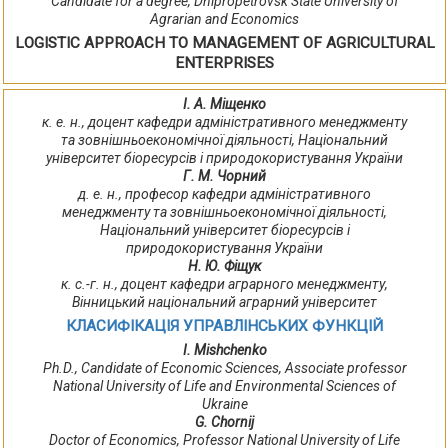
Сandidate for a degree, Dnipropetrovsk State University of
Agrarian and Economics
LOGISTIC APPROACH TO MANAGEMENT OF AGRICULTURAL
ENTERPRISES
І. А. Міщенко
к. е. н., доцент кафедри адміністративного менеджменту
та зовнішньоекономічної діяльності, Національний
університет біоресурсів і природокористування України
Г. М. Чорний
д. е. н., професор кафедри адміністративного
менеджменту та зовнішньоекономічної діяльності,
Національний університет біоресурсів і
природокористування України
Н. Ю. Фіщук
к. с.-г. н., доцент кафедри аграрного менеджменту,
Вінницький національний аграрний університет
КЛАСИФІКАЦІЯ УПРАВЛІНСЬКИХ ФУНКЦІЙ
I. Mishchenko
Ph.D., Candidate of Economic Sciences, Associate professor
National University of Life and Environmental Sciences of
Ukraine
G. Chornij
Doctor of Economics, Professor National University of Life