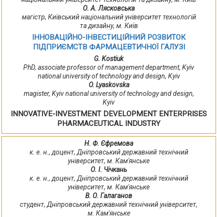
О. А. Лясковська
магістр, Київський національний університет технологій
та дизайну, м. Київ
ІННОВАЦІЙНО-ІНВЕСТИЦІЙНИЙ РОЗВИТОК
ПІДПРИЄМСТВ ФАРМАЦЕВТИЧНОЇ ГАЛУЗІ
G. Kostiuk
PhD, associate professor of management department, Kyiv
national university of technology and design, Kyiv
O. Lyaskovska
magister, Kyiv national university of technology and design,
Kyiv
INNOVATIVE-INVESTMENT DEVELOPMENT ENTERPRISES
PHARMACEUTICAL INDUSTRY
Н. Ф. Єфремова
к. е. н., доцент, Дніпровський державний технічний
університет, м. Кам'янське
О. І. Чічкань
к. е. н., доцент, Дніпровський державний технічний
університет, м. Кам'янське
В. О. Галаганов
студент, Дніпровський державний технічний університет,
м. Кам'янське