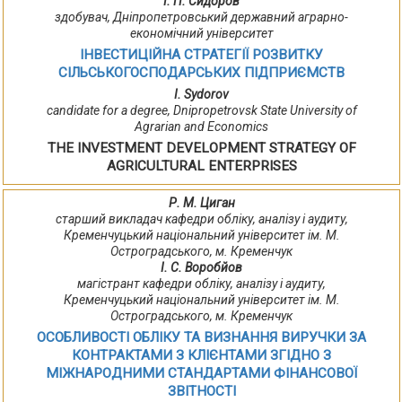
І. П. Сидоров
здобувач, Дніпропетровський державний аграрно-
економічний університет
ІНВЕСТИЦІЙНА СТРАТЕГІЇ РОЗВИТКУ
СІЛЬСЬКОГОСПОДАРСЬКИХ ПІДПРИЄМСТВ
I. Sydorov
candidate for a degree, Dnipropetrovsk State University of
Agrarian and Economics
THE INVESTMENT DEVELOPMENT STRATEGY OF
AGRICULTURAL ENTERPRISES
Р. М. Циган
старший викладач кафедри обліку, аналізу і аудиту,
Кременчуцький національний університет ім. М.
Остроградського, м. Кременчук
І. С. Воробйов
магістрант кафедри обліку, аналізу і аудиту,
Кременчуцький національний університет ім. М.
Остроградського, м. Кременчук
ОСОБЛИВОСТІ ОБЛІКУ ТА ВИЗНАННЯ ВИРУЧКИ ЗА
КОНТРАКТАМИ З КЛІЄНТАМИ ЗГІДНО З
МІЖНАРОДНИМИ СТАНДАРТАМИ ФІНАНСОВОЇ
ЗВІТНОСТІ