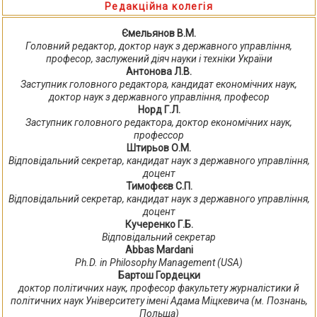
Редакційна колегія
Ємельянов В.М.
Головний редактор, доктор наук з державного управління,
професор, заслужений діяч науки і техніки України
Антонова Л.В.
Заступник головного редактора, кандидат економічних наук,
доктор наук з державного управління, професор
Норд Г.Л.
Заступник головного редактора, доктор економічних наук,
профессор
Штирьов О.М.
Відповідальний секретар, кандидат наук з державного управління,
доцент
Тимофєєв С.П.
Відповідальний секретар, кандидат наук з державного управління,
доцент
Кучеренко Г.Б.
Відповідальний секретар
Abbas Mardani
Ph.D. in Philosophy Management (USA)
Бартош Гордецки
доктор політичних наук, професор факультету журналістики й
політичних наук Університету імені Адама Міцкевича (м. Познань,
Польща)