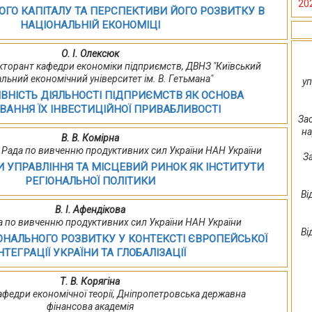
20
ОГО КАПІТАЛУ ТА ПЕРСПЕКТИВИ ЙОГО РОЗВИТКУ В
НАЦІОНАЛЬНІЙ ЕКОНОМІЦІ
О. І. Олексюк
 докторант кафедри економіки підприємств, ДВНЗ "Київський
льний економічний університет ім. В. Гетьмана"
уп
ВНІСТЬ ДІЯЛЬНОСТІ ПІДПРИЄМСТВ ЯК ОСНОВА
АННЯ ЇХ ІНВЕСТИЦІЙНОЇ ПРИВАБЛИВОСТІ
За
на
В. В. Комірна
нт, Рада по вивченню продуктивних сил України НАН України
З
И УПРАВЛІННЯ ТА МІСЦЕВИЙ РИНОК ЯК ІНСТИТУТИ
РЕГІОНАЛЬНОЇ ПОЛІТИКИ
Ві
В. І. Афендікова
да по вивченню продуктивних сил України НАН України
Ві
ОНАЛЬНОГО РОЗВИТКУ У КОНТЕКСТІ ЄВРОПЕЙСЬКОЇ
НТЕГРАЦІЇ УКРАЇНИ ТА ГЛОБАЛІЗАЦІЇ
Т. В. Корягіна
кафедри економічної теорії, Дніпропетровська державна
фінансова академія