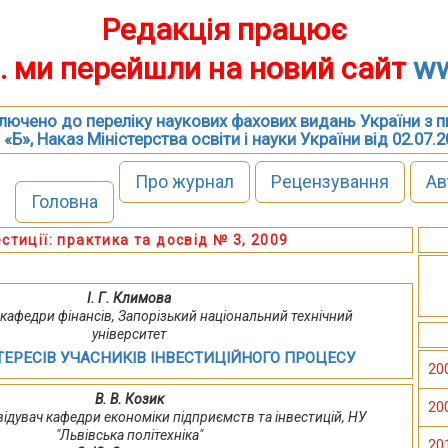
Редакція працює
р. ми перейшли на новий сайт
ww
включено до переліку наукових фахових видань України з 
 «Б», Наказ Міністерства освіти і науки України від 02.07.
Про журнал
Рецензування
Ав
Головна
естиції: практика та досвід № 3, 2009
І. Г. Климова
нт кафедри фінансів, Запорізький національний технічний
університет
ТЕРЕСІВ УЧАСНИКІВ ІНВЕСТИЦІЙНОГО ПРОЦЕСУ
20
В. В. Козик
20
 завідувач кафедри економіки підприємств та інвестицій, НУ
"Львівська політехніка"
20