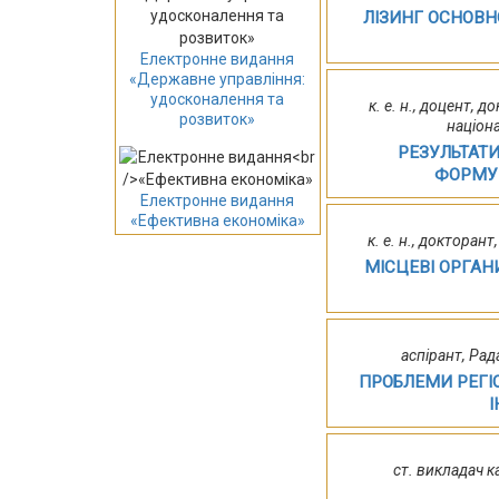
ЛІЗИНГ ОСНОВН
Електронне видання
«Державне управління:
удосконалення та
к. е. н., доцент,
розвиток»
націона
РЕЗУЛЬТАТИ
ФОРМУВ
Електронне видання
«Ефективна економіка»
к. е. н., доктора
МІСЦЕВІ ОРГАН
аспірант, Ра
ПРОБЛЕМИ РЕГІ
І
ст. викладач 