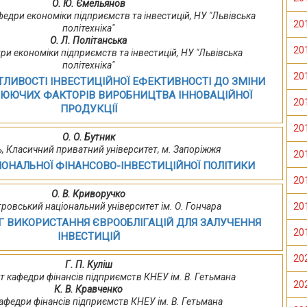
О. Ю. Ємельянов
кафедри економіки підприємств та інвестицій, НУ "Львівська
20
політехніка"
О. Л. Політанська
20
ри економіки підприємств та інвестицій, НУ "Львівська
політехніка"
20
ЛИВОСТІ ІНВЕСТИЦІЙНОЇ ЕФЕКТИВНОСТІ ДО ЗМІНИ
ЮЮЧИХ ФАКТОРІВ ВИРОБНИЦТВА ІННОВАЦІЙНОЇ
20
ПРОДУКЦІЇ
20
О. О. Бутник
, Класичний приватний університет, м. Запоріжжя
20
ІОНАЛЬНОЇ ФІНАНСОВО-ІНВЕСТИЦІЙНОЇ ПОЛІТИКИ
20
О. В. Криворучко
ровський національний університет ім. О. Гончара
20
Г ВИКОРИСТАННЯ ЄВРООБЛІГАЦІЙ ДЛЯ ЗАЛУЧЕННЯ
20
ІНВЕСТИЦІЙ
20
Г. П. Куліш
ент кафедри фінансів підприємств КНЕУ ім. В. Гетьмана
20
К. В. Кравченко
кафедри фінансів підприємств КНЕУ ім. В. Гетьмана