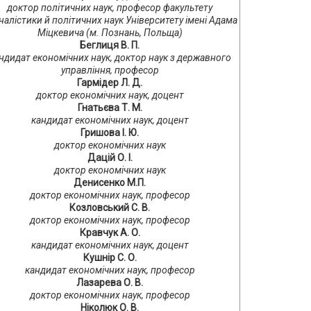
доктор політичних наук, професор факультету
налістики й політичних наук Університету імені Адама
Міцкевича (м. Познань, Польща)
Беглиця В. П.
ндидат економічних наук, доктор наук з державного
управління, професор
Гармідер Л. Д.
доктор економічних наук, доцент
Гнатьєва Т. М.
кандидат економічних наук, доцент
Гришова І. Ю.
доктор економічних наук
Дацій О. І.
доктор економічних наук
Денисенко М.П.
доктор економічних наук, професор
Козловський С. В.
доктор економічних наук, професор
Кравчук А. О.
кандидат економічних наук, доцент
Кушнір С. О.
кандидат економічних наук, професор
Лазарева О. В.
доктор економічних наук, професор
Ніколюк О. В.