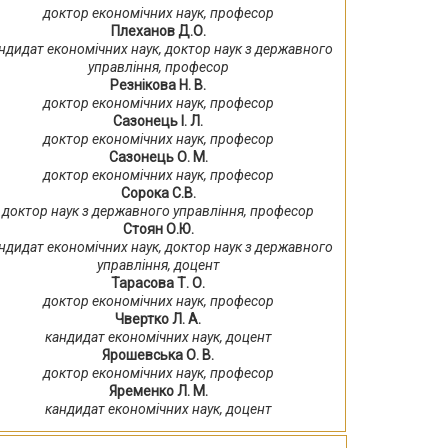
доктор економічних наук, професор
Плеханов Д.О.
ндидат економічних наук, доктор наук з державного
управління, професор
Резнікова Н. В.
доктор економічних наук, професор
Сазонець І. Л.
доктор економічних наук, професор
Сазонець О. М.
доктор економічних наук, професор
Сорока С.В.
доктор наук з державного управління, професор
Стоян О.Ю.
ндидат економічних наук, доктор наук з державного
управління, доцент
Тарасова Т. О.
доктор економічних наук, професор
Чвертко Л. А.
кандидат економічних наук, доцент
Ярошевська О. В.
доктор економічних наук, професор
Яременко Л. М.
кандидат економічних наук, доцент