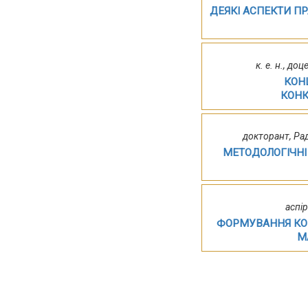
ДЕЯКІ АСПЕКТИ П
к. е. н., д
КОН
КОНК
докторант, Ра
МЕТОДОЛОГІЧН
аспі
ФОРМУВАННЯ КО
М