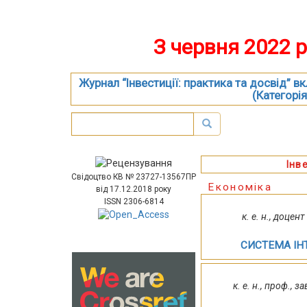
З червня 2022 
Журнал “Інвестиції: практика та досвід” 
(Категорія
Інв
Свідоцтво КВ № 23727-13567ПР
Економіка
від 17.12.2018 року
ISSN 2306-6814
к. е. н., доце
СИСТЕМА ІН
к. е. н., проф.,