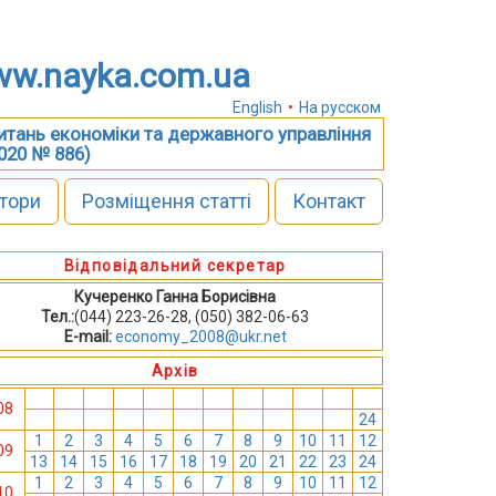
w.nayka.com.ua
English
•
На русском
питань економіки та державного управління
2020 № 886)
тори
Розміщення статті
Контакт
Відповідальний секретар
Кучеренко Ганна Борисівна
Тел.:
(044) 223-26-28, (050) 382-06-63
E-mail:
economy_2008@ukr.net
Архів
1
2
3
4
5
6
7
8
9
10
11
12
08
13
14
15
16
17
18
19
20
21
22
23
24
1
2
3
4
5
6
7
8
9
10
11
12
09
13
14
15
16
17
18
19
20
21
22
23
24
1
2
3
4
5
6
7
8
9
10
11
12
10