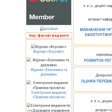
к. е. н., доцент 
аспірант кафед
ВИЗНАЧЕННЯ ЧУТ
ЕФЕКТОУТВОР
Інші фахові видання
Журнал «Агросвіт»
науковець
РОЗВИТОК РЕГ
Журнал «Економіка та
держава»
Дніпропет
ОЦІНКА ПЕРЕВА
Електронне видання
«Правова просвіта»
к. е. н., доц
аспірант 