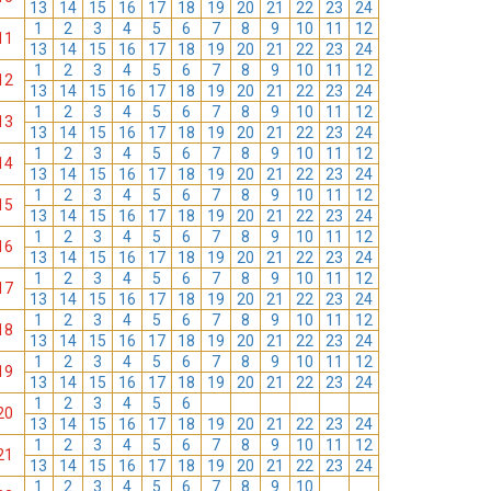
13
14
15
16
17
18
19
20
21
22
23
24
1
2
3
4
5
6
7
8
9
10
11
12
11
13
14
15
16
17
18
19
20
21
22
23
24
1
2
3
4
5
6
7
8
9
10
11
12
12
13
14
15
16
17
18
19
20
21
22
23
24
1
2
3
4
5
6
7
8
9
10
11
12
13
13
14
15
16
17
18
19
20
21
22
23
24
1
2
3
4
5
6
7
8
9
10
11
12
14
13
14
15
16
17
18
19
20
21
22
23
24
1
2
3
4
5
6
7
8
9
10
11
12
15
13
14
15
16
17
18
19
20
21
22
23
24
1
2
3
4
5
6
7
8
9
10
11
12
16
13
14
15
16
17
18
19
20
21
22
23
24
1
2
3
4
5
6
7
8
9
10
11
12
17
13
14
15
16
17
18
19
20
21
22
23
24
1
2
3
4
5
6
7
8
9
10
11
12
18
13
14
15
16
17
18
19
20
21
22
23
24
1
2
3
4
5
6
7
8
9
10
11
12
19
13
14
15
16
17
18
19
20
21
22
23
24
1
2
3
4
5
6
7
8
9
10
11
12
20
13
14
15
16
17
18
19
20
21
22
23
24
1
2
3
4
5
6
7
8
9
10
11
12
21
13
14
15
16
17
18
19
20
21
22
23
24
1
2
3
4
5
6
7
8
9
10
11
12