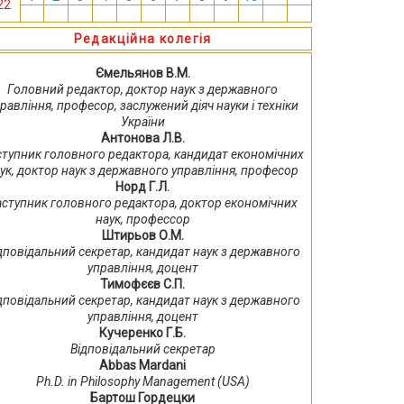
22
13
14
15
16
17
18
19
20
21
22
23
24
Редакційна колегія
Ємельянов В.М.
Головний редактор, доктор наук з державного
равління, професор, заслужений діяч науки і техніки
України
Антонова Л.В.
ступник головного редактора, кандидат економічних
ук, доктор наук з державного управління, професор
Норд Г.Л.
аступник головного редактора, доктор економічних
наук, профессор
Штирьов О.М.
дповідальний секретар, кандидат наук з державного
управління, доцент
Тимофєєв С.П.
дповідальний секретар, кандидат наук з державного
управління, доцент
Кучеренко Г.Б.
Відповідальний секретар
Abbas Mardani
Ph.D. in Philosophy Management (USA)
Бартош Гордецки