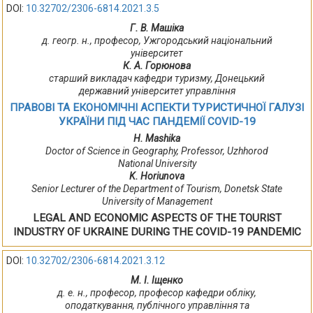
DOI:
10.32702/2306-6814.2021.3.5
Г. В. Машіка
д. геогр. н., професор, Ужгородський національний
університет
К. А. Горюнова
старший викладач кафедри туризму, Донецький
державний університет управління
ПРАВОВІ ТА ЕКОНОМІЧНІ АСПЕКТИ ТУРИСТИЧНОЇ ГАЛУЗІ
УКРАЇНИ ПІД ЧАС ПАНДЕМІЇ COVID-19
H. Mashika
Doctor of Science in Geography, Professor, Uzhhorod
National University
K. Horiunova
Senior Lecturer of the Department of Tourism, Donetsk State
University of Management
LEGAL AND ECONOMIC ASPECTS OF THE TOURIST
INDUSTRY OF UKRAINE DURING THE COVID-19 PANDEMIC
DOI:
10.32702/2306-6814.2021.3.12
М. І. Іщенко
д. е. н., професор, професор кафедри обліку,
оподаткування, публічного управління та