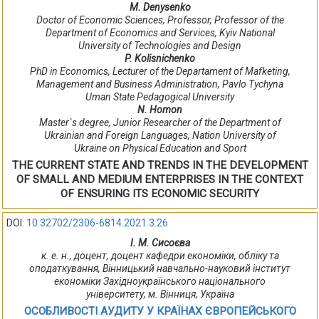
M. Denysenko
Doctor of Economic Sciences, Professor, Professor of the
Department of Economics and Services, Kyiv National
University of Technologies and Design
P. Kolisnichenko
PhD in Economics, Lecturer of the Departament of Mafketing,
Management and Business Administration, Pavlo Tychyna
Uman State Pedagogical University
N. Homon
Master`s degree, Junior Researcher of the Department of
Ukrainian and Foreign Languages, Nation University of
Ukraine on Physical Education and Sport
THE CURRENT STATE AND TRENDS IN THE DEVELOPMENT
OF SMALL AND MEDIUM ENTERPRISES IN THE CONTEXT
OF ENSURING ITS ECONOMIC SECURITY
DOI:
10.32702/2306-6814.2021.3.26
І. М. Сисоєва
к. е. н., доцент, доцент кафедри економіки, обліку та
оподаткування, Вінницький навчально-науковий інститут
економіки Західноукраїнського національного
університету, м. Вінниця, Україна
ОСОБЛИВОСТІ АУДИТУ У КРАЇНАХ ЄВРОПЕЙСЬКОГО