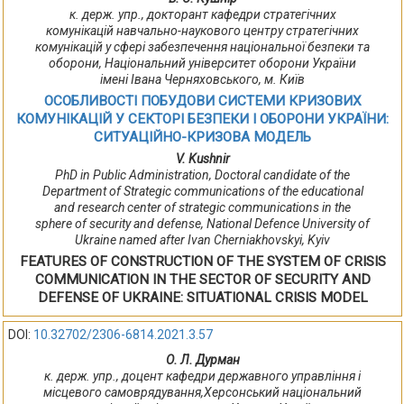
к. держ. упр., докторант кафедри стратегічних
комунікацій навчально-наукового центру стратегічних
комунікацій у сфері забезпечення національної безпеки та
оборони, Національний університет оборони України
імені Івана Черняховського, м. Київ
ОСОБЛИВОСТІ ПОБУДОВИ СИСТЕМИ КРИЗОВИХ
КОМУНІКАЦІЙ У СЕКТОРІ БЕЗПЕКИ І ОБОРОНИ УКРАЇНИ:
СИТУАЦІЙНО-КРИЗОВА МОДЕЛЬ
V. Kushnir
PhD in Public Administration, Doctoral candidate of the
Department of Strategic communications of the educational
and research center of strategic communications in the
sphere of security and defense, National Defence University of
Ukraine named after Ivan Cherniakhovskyi, Kyiv
FEATURES OF CONSTRUCTION OF THE SYSTEM OF CRISIS
COMMUNICATION IN THE SECTOR OF SECURITY AND
DEFENSE OF UKRAINE: SITUATIONAL CRISIS MODEL
DOI:
10.32702/2306-6814.2021.3.57
О. Л. Дурман
к. держ. упр., доцент кафедри державного управління і
місцевого самоврядування,Херсонський національний