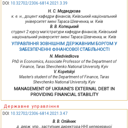
DOI:
10.32702/2306-6814.2021.3.39
Н. С. Мєдвєдкова
к. е. н., доцент кафедри фінансів, Київський національний
університет імені Тараса Шевченка, м. Київ
В. В. Копецький
студент 2 курсу магістратури кафедри фінансів, Київський
національний університет імені Тараса Шевченка, м. Київ
УПРАВЛІННЯ ЗОВНІШНІМ ДЕРЖАВНИМ БОРГОМ У
ЗАБЕЗПЕЧЕННІ ФІНАНСОВОЇ СТАБІЛЬНОСТІ
N. Miedviedkova
PhD in Economics, Associate Professor of the Department of
Finance, Taras Shevchenko National University, Kyiv
V. Kopetskyi
Master's student of the Department of Finance, Taras
Shevchenko National University, Kyiv
MANAGEMENT OF UKRAINE'S EXTERNAL DEBT IN
PROVIDING FINANCIAL STABILITY
Державне управління
DOI:
10.32702/2306-6814.2021.3.47
В. В. Олійник
д. держ. упр., заступник директора ННІ неперервної