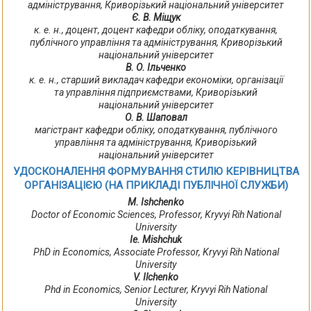
адміністрування, Криворізький національний університет
Є. В. Міщук
к. е. н., доцент, доцент кафедри обліку, оподаткування,
публічного управління та адміністрування, Криворізький
національний університет
В. О. Ільченко
к. е. н., старший викладач кафедри економіки, організації
та управління підприємствами, Криворізький
національний університет
О. В. Шаповал
магістрант кафедри обліку, оподаткування, публічного
управління та адміністрування, Криворізький
національний університет
УДОСКОНАЛЕННЯ ФОРМУВАННЯ СТИЛЮ КЕРІВНИЦТВА
ОРГАНІЗАЦІЄЮ (НА ПРИКЛАДІ ПУБЛІЧНОЇ СЛУЖБИ)
M. Ishchenko
Doctor of Economic Sciences, Professor, Kryvyi Rih National
University
Ie. Mishchuk
PhD in Economics, Associate Professor, Kryvyi Rih National
University
V. Ilchenko
Phd in Economics, Senior Lecturer, Kryvyi Rih National
University