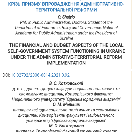
КРІЗЬ ПРИЗМУ ВПРОВАДЖЕННЯ АДМІНІСТРАТИВНО-
ТЕРИТОРІАЛЬНОЇ РЕФОРМИ
O. Shatylo
PhD in Public Administration, Doctoral Student of the
Department of Economic Policy and Governance, National
Academy for Public Administration under the President of
Ukraine
THE FINANCIAL AND BUDGET ASPECTS OF THE LOCAL
SELF-GOVERNMENT SYSTEM FUNCTIONING IN UKRAINE
UNDER THE ADMINISTRATIVE-TERRITORIAL REFORM
IMPLEMENTATION
DOI:
10.32702/2306-6814.2021.3.92
В. С. Котковський
д. е. н., доцент, доцент кафедри соціально-політичних та
економічних дисциплін, Криворізького факультет
Національного університету "Одеська юридична академія"
О. М. Мельник
викладач кафедри соціально-політичних та економічних
дисциплін, Криворізький факультет Національного
університету "Одеська юридична академія"
М. О. Богатирьова
викладач, Криворізький фаховий юридичний коледж