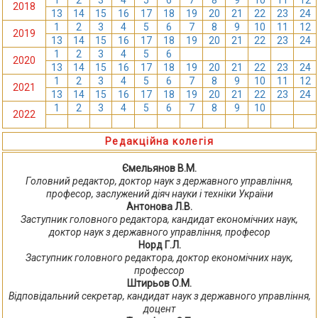
1
2
3
4
5
6
7
8
9
10
11
12
2018
13
14
15
16
17
18
19
20
21
22
23
24
1
2
3
4
5
6
7
8
9
10
11
12
2019
13
14
15
16
17
18
19
20
21
22
23
24
1
2
3
4
5
6
7
8
9
10
11
12
2020
13
14
15
16
17
18
19
20
21
22
23
24
1
2
3
4
5
6
7
8
9
10
11
12
2021
13
14
15
16
17
18
19
20
21
22
23
24
1
2
3
4
5
6
7
8
9
10
11
12
2022
13
14
15
16
17
18
19
20
21
22
23
24
Редакційна колегія
Ємельянов В.М.
Головний редактор, доктор наук з державного управління,
професор, заслужений діяч науки і техніки України
Антонова Л.В.
Заступник головного редактора, кандидат економічних наук,
доктор наук з державного управління, професор
Норд Г.Л.
Заступник головного редактора, доктор економічних наук,
профессор
Штирьов О.М.
Відповідальний секретар, кандидат наук з державного управління,
доцент