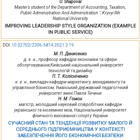
O. Shapoval
Master's student of the Department of Accounting, Taxation,
Public Administration And Administration ", Kryvyi Rih
National University
IMPROVING LEADERSHIP STYLE ORGANIZATION (EXAMPLE
IN PUBLIC SERVICE)
DOI:
10.32702/2306-6814.2021.3.19
М. П. Денисенко
д. е. н., професор кафедри економіки та сфери
обслуговування,Київський національний університет
технологій та дизайну
П. Т. Колісніченко
к. е. н., викладач кафедри маркетингу, менеджменту та
управління бізнесом, Уманський державний педагогічний
університет імені Павла Тичини
Н. М. Гомон
магістр, молодший науковий співробітник кафедри
української та іноземних мов, Національний університет
фізичного виховання і спорту України
СУЧАСНИЙ СТАН ТА ТЕНДЕНЦІЇ РОЗВИТКУ МАЛОГО Й
СЕРЕДНЬОГО ПІДПРИЄМНИЦТВА У КОНТЕКСТІ
ЗАБЕЗПЕЧЕННЯ ЙОГО ЕКОНОМІЧНОЇ БЕЗПЕКИ