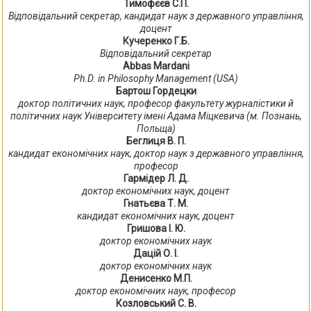
Тимофєєв С.П.
Відповідальний секретар, кандидат наук з державного управління,
доцент
Кучеренко Г.Б.
Відповідальний секретар
Abbas Mardani
Ph.D. in Philosophy Management (USA)
Бартош Гордецки
доктор політичних наук, професор факультету журналістики й
політичних наук Університету імені Адама Міцкевича (м. Познань,
Польща)
Беглиця В. П.
кандидат економічних наук, доктор наук з державного управління,
професор
Гармідер Л. Д.
доктор економічних наук, доцент
Гнатьєва Т. М.
кандидат економічних наук, доцент
Гришова І. Ю.
доктор економічних наук
Дацій О. І.
доктор економічних наук
Денисенко М.П.
доктор економічних наук, професор
Козловський С. В.