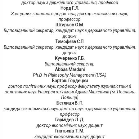
доктор наук з державного управління, професор
Норд Г.Л.
Заступник головного редактора, доктор економічних наук,
профессор
Штирьов О.М.
Відповідальний секретар, кандидат наук з державного управління,
доцент
Тимофєєв С.П.
Відповідальний секретар, кандидат наук з державного управління,
доцент
Кучеренко Г.Б.
Відповідальний секретар
Abbas Mardani
Ph.D. in Philosophy Management (USA)
Бартош Гордецки
доктор політичних наук, професор факультету журналістики й
політичних наук Університету імені Адама Міцкевича (м. Познань,
Польща)
Беглиця В. П.
кандидат економічних наук, доктор наук з державного управління,
професор
Гармідер Л. Д.
доктор економічних наук, доцент
Гнатьєва Т. М.
кандидат економічних наук, доцент