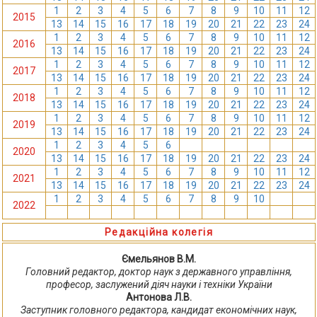
1
2
3
4
5
6
7
8
9
10
11
12
2015
13
14
15
16
17
18
19
20
21
22
23
24
1
2
3
4
5
6
7
8
9
10
11
12
2016
13
14
15
16
17
18
19
20
21
22
23
24
1
2
3
4
5
6
7
8
9
10
11
12
2017
13
14
15
16
17
18
19
20
21
22
23
24
1
2
3
4
5
6
7
8
9
10
11
12
2018
13
14
15
16
17
18
19
20
21
22
23
24
1
2
3
4
5
6
7
8
9
10
11
12
2019
13
14
15
16
17
18
19
20
21
22
23
24
1
2
3
4
5
6
7
8
9
10
11
12
2020
13
14
15
16
17
18
19
20
21
22
23
24
1
2
3
4
5
6
7
8
9
10
11
12
2021
13
14
15
16
17
18
19
20
21
22
23
24
1
2
3
4
5
6
7
8
9
10
11
12
2022
13
14
15
16
17
18
19
20
21
22
23
24
Редакційна колегія
Ємельянов В.М.
Головний редактор, доктор наук з державного управління,
професор, заслужений діяч науки і техніки України
Антонова Л.В.
Заступник головного редактора, кандидат економічних наук,