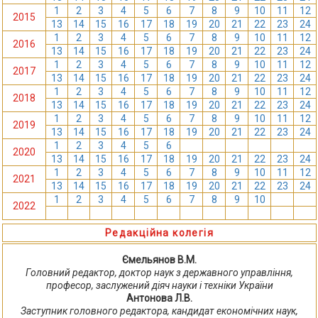
1
2
3
4
5
6
7
8
9
10
11
12
2015
13
14
15
16
17
18
19
20
21
22
23
24
1
2
3
4
5
6
7
8
9
10
11
12
2016
13
14
15
16
17
18
19
20
21
22
23
24
1
2
3
4
5
6
7
8
9
10
11
12
2017
13
14
15
16
17
18
19
20
21
22
23
24
1
2
3
4
5
6
7
8
9
10
11
12
2018
13
14
15
16
17
18
19
20
21
22
23
24
1
2
3
4
5
6
7
8
9
10
11
12
2019
13
14
15
16
17
18
19
20
21
22
23
24
1
2
3
4
5
6
7
8
9
10
11
12
2020
13
14
15
16
17
18
19
20
21
22
23
24
1
2
3
4
5
6
7
8
9
10
11
12
2021
13
14
15
16
17
18
19
20
21
22
23
24
1
2
3
4
5
6
7
8
9
10
11
12
2022
13
14
15
16
17
18
19
20
21
22
23
24
Редакційна колегія
Ємельянов В.М.
Головний редактор, доктор наук з державного управління,
професор, заслужений діяч науки і техніки України
Антонова Л.В.
Заступник головного редактора, кандидат економічних наук,