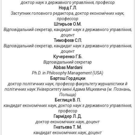
доктор наук з державного управління, професор
Норд Г.Л.
Заступник головного редактора, доктор економічних наук,
профессор
Штирьов О.М.
Відповідальний секретар, кандидат наук з державного управління,
доцент
Тимофєєв С.П.
Відповідальний секретар, кандидат наук з державного управління,
доцент
Кучеренко Г.Б.
Відповідальний секретар
Abbas Mardani
Ph.D. in Philosophy Management (USA)
Бартош Гордецки
доктор політичних наук, професор факультету журналістики й
політичних наук Університету імені Адама Міцкевича (м. Познань,
Польща)
Беглиця В. П.
кандидат економічних наук, доктор наук з державного управління,
професор
Гармідер Л. Д.
доктор економічних наук, доцент
Гнатьєва Т. М.
кандидат економічних наук, доцент