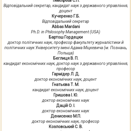
Тимофєєв С.П.
Відповідальний секретар, кандидат наук з державного управління,
доцент
Кучеренко Г.Б.
Відповідальний секретар
Abbas Mardani
Ph.D. in Philosophy Management (USA)
Бартош Гордецки
доктор політичних наук, професор факультету журналістики й
політичних наук Університету імені Адама Міцкевича (м. Познань,
Польща)
Беглиця В. П.
кандидат економічних наук, доктор наук з державного управління,
професор
Гармідер Л. Д.
доктор економічних наук, доцент
Гнатьєва Т. М.
кандидат економічних наук, доцент
Гришова І. Ю.
доктор економічних наук
Дацій О. І.
доктор економічних наук
Денисенко М.П.
доктор економічних наук, професор
Козловський С. В.