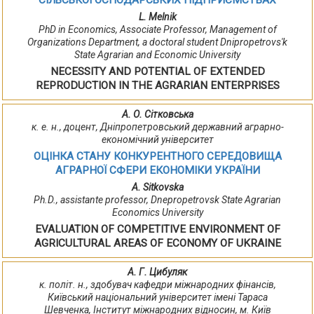
СІЛЬСЬКОГОСПОДАРСЬКИХ ПІДПРИЄМСТВАХ
L. Melnik
PhD in Economics, Associate Professor, Management of
Organizations Department, a doctoral student Dnipropetrovs'k
State Agrarian and Economic University
NECESSITY AND POTENTIAL ОF EXTENDED
REPRODUCTION IN THE AGRARIAN ENTERPRISES
А. О. Сітковська
к. е. н., доцент, Дніпропетровський державний аграрно-
економічний університет
ОЦІНКА СТАНУ КОНКУРЕНТНОГО СЕРЕДОВИЩА
АГРАРНОЇ СФЕРИ ЕКОНОМІКИ УКРАЇНИ
A. Sitkovska
Ph.D., assistantе professor, Dnepropetrovsk State Agrarian
Economics University
EVALUATION OF COMPETITIVE ENVIRONMENT OF
AGRICULTURAL AREAS OF ECONOMY OF UKRAINE
А. Г. Цибуляк
к. політ. н., здобувач кафедри міжнародних фінансів,
Київський національний університет імені Тараса
Шевченка, Інститут міжнародних відносин, м. Київ