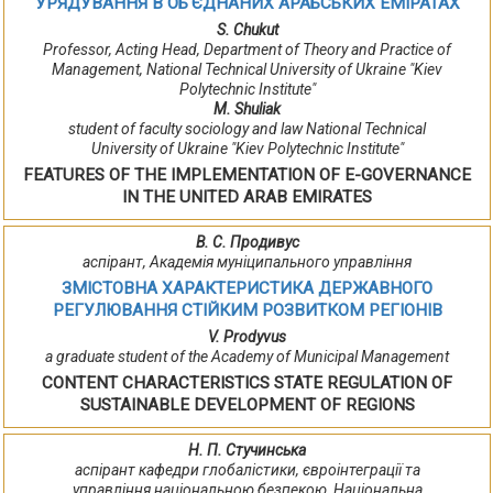
УРЯДУВАННЯ В ОБ'ЄДНАНИХ АРАБСЬКИХ ЕМІРАТАХ
S. Chukut
Professor, Acting Head, Department of Theory and Practice of
Management, National Technical University of Ukraine "Kiev
Polytechnic Institute"
M. Shuliak
student of faculty sociology and law National Technical
University of Ukraine "Kiev Polytechnic Institute"
FEATURES OF THE IMPLEMENTATION OF E-GOVERNANCE
IN THE UNITED ARAB EMIRATES
В. С. Продивус
аспірант, Академія муніципального управління
ЗМІСТОВНА ХАРАКТЕРИСТИКА ДЕРЖАВНОГО
РЕГУЛЮВАННЯ СТІЙКИМ РОЗВИТКОМ РЕГІОНІВ
V. Prodyvus
a graduate student of the Academy of Municipal Management
CONTENT CHARACTERISTICS STATE REGULATION OF
SUSTAINABLE DEVELOPMENT OF REGIONS
Н. П. Стучинська
аспірант кафедри глобалістики, євроінтеграції та
управління національною безпекою, Національна