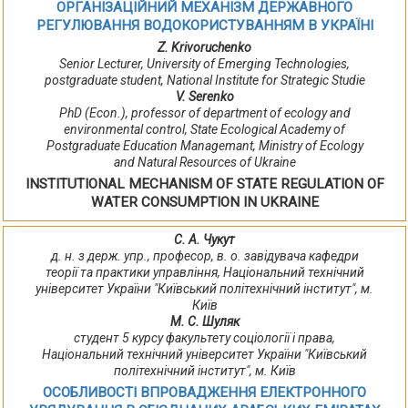
ОРГАНІЗАЦІЙНИЙ МЕХАНІЗМ ДЕРЖАВНОГО
РЕГУЛЮВАННЯ ВОДОКОРИСТУВАННЯМ В УКРАЇНІ
Z. Krivoruchenko
Senior Lecturer, University of Emerging Technologies,
postgraduate student, National Institute for Strategic Studie
V. Serenko
PhD (Econ.), professor of department of ecology and
environmental control, State Ecological Academy of
Postgraduate Education Managemant, Ministry of Ecology
and Natural Resources of Ukraine
INSTITUTIONAL MECHANISM OF STATE REGULATION OF
WATER CONSUMPTION IN UKRAINE
С. А. Чукут
д. н. з держ. упр., професор, в. о. завідувача кафедри
теорії та практики управління, Національний технічний
університет України "Київський політехнічний інститут", м.
Київ
М. С. Шуляк
студент 5 курсу факультету соціології і права,
Національний технічний університет України "Київський
політехнічний інститут", м. Київ
ОСОБЛИВОСТІ ВПРОВАДЖЕННЯ ЕЛЕКТРОННОГО