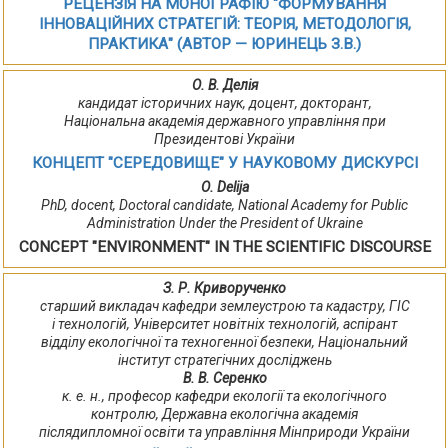
РЕЦЕНЗІЯ НА МОНОГРАФІЮ "ФОРМУВАННЯ
ІННОВАЦІЙНИХ СТРАТЕГІЙ: ТЕОРІЯ, МЕТОДОЛОГІЯ,
ПРАКТИКА" (АВТОР — ЮРИНЕЦЬ З.В.)
О. В. Делія
кандидат історичних наук, доцент, докторант,
Національна академія державного управління при
Президентові України
КОНЦЕПТ "СЕРЕДОВИЩЕ" У НАУКОВОМУ ДИСКУРСІ
О. Delija
PhD, docent, Doctoral candidate, National Academy for Public
Administration Under the President of Ukraine
CONCEPT "ENVIRONMENT" IN THE SCIENTIFIC DISCOURSE
З. Р. Криворученко
старший викладач кафедри землеустрою та кадастру, ГІС
і технологій, Університет новітніх технологій, аспірант
відділу екологічної та техногенної безпеки, Національний
інститут стратегічних досліджень
В. В. Серенко
к. е. н., професор кафедри екології та екологічного
контролю, Державна екологічна академія
післядипломної освіти та управління Мінприроди України