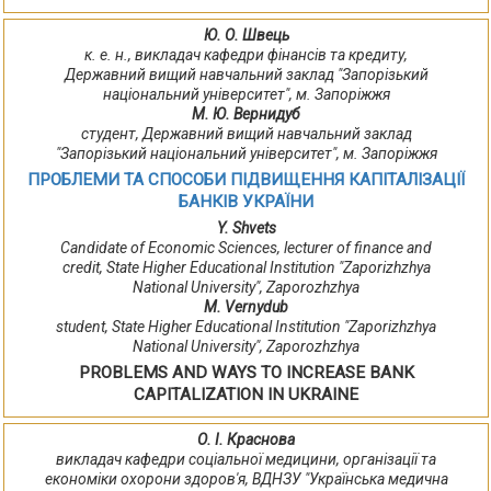
Ю. О. Швець
к. е. н., викладач кафедри фінансів та кредиту,
Державний вищий навчальний заклад "Запорізький
національний університет", м. Запоріжжя
М. Ю. Вернидуб
студент, Державний вищий навчальний заклад
"Запорізький національний університет", м. Запоріжжя
ПРОБЛЕМИ ТА СПОСОБИ ПІДВИЩЕННЯ КАПІТАЛІЗАЦІЇ
БАНКІВ УКРАЇНИ
Y. Shvets
Candidate of Economic Sciences, lecturer of finance and
credit, State Higher Educational Institution "Zaporizhzhya
National University", Zaporozhzhya
M. Vernydub
student, State Higher Educational Institution "Zaporizhzhya
National University", Zaporozhzhya
PROBLEMS AND WAYS TO INCREASE BANK
CAPITALIZATION IN UKRAINE
О. І. Краснова
викладач кафедри соціальної медицини, організації та
економіки охорони здоров'я, ВДНЗУ "Українська медична