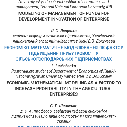
Novovolynsky educational institute of economics and
management, Ternopil National Economic University, IPB
MODELING OF MANAGEMENT OF FUNDS FOR
DEVELOPMENT INNOVATION OF ENTERPRISE
Л. О. Лещенко
аспірант кафедри економіки підприємства, Харківський
національний аграрний університет імені В.В. Докучаєва
ЕКОНОМІКО-МАТЕМАТИЧНЕ МОДЕЛЮВАННЯ ЯК ФАКТОР
ПІДВИЩЕННЯ ПРИБУТКОВОСТІ У
СІЛЬСЬКОГОСПОДАРСЬКИХ ПІДПРИЄМСТВАХ
L. Leshchenko
Postgraduate student of Department of Economics of Kharkiv
National Agrarian University named after V.V. Dokuchajev
ECONOMIC-MATHEMATICAL MODELING AS A FACTOR TO
INCREASE PROFITABILITY IN THE AGRICULTURAL
ENTERPRISES
С. Г. Шевченко
д. е. н., професор, завідувач кафедри економіки
підприємства Національного лісотехнічного університету
України