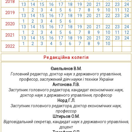
2018
13
14
15
16
17
18
19
20
21
22
23
24
1
2
3
4
5
6
7
8
9
10
11
12
2019
13
14
15
16
17
18
19
20
21
22
23
24
1
2
3
4
5
6
7
8
9
10
11
12
2020
13
14
15
16
17
18
19
20
21
22
23
24
1
2
3
4
5
6
7
8
9
10
11
12
2021
13
14
15
16
17
18
19
20
21
22
23
24
1
2
3
4
5
6
7
8
9
10
11
12
2022
13
14
15
16
17
18
19
20
21
22
23
24
Редакційна колегія
Ємельянов В.М.
Головний редактор, доктор наук з державного управління,
професор, заслужений діяч науки і техніки України
Антонова Л.В.
Заступник головного редактора, кандидат економічних наук,
доктор наук з державного управління, професор
Норд Г.Л.
Заступник головного редактора, доктор економічних наук,
профессор
Штирьов О.М.
Відповідальний секретар, кандидат наук з державного управління,
доцент