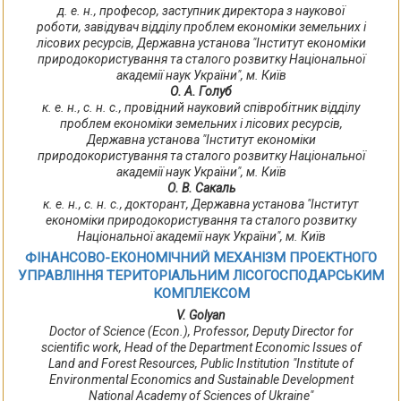
д. е. н., професор, заступник директора з наукової
роботи, завідувач відділу проблем економіки земельних і
лісових ресурсів, Державна установа "Інститут економіки
природокористування та сталого розвитку Національної
академії наук України", м. Київ
О. А. Голуб
к. е. н., с. н. с., провідний науковий співробітник відділу
проблем економіки земельних і лісових ресурсів,
Державна установа "Інститут економіки
природокористування та сталого розвитку Національної
академії наук України", м. Київ
О. В. Сакаль
к. е. н., с. н. с., докторант, Державна установа "Інститут
економіки природокористування та сталого розвитку
Національної академії наук України", м. Київ
ФІНАНСОВО-ЕКОНОМІЧНИЙ МЕХАНІЗМ ПРОЕКТНОГО
УПРАВЛІННЯ ТЕРИТОРІАЛЬНИМ ЛІСОГОСПОДАРСЬКИМ
КОМПЛЕКСОМ
V. Golyan
Doctor of Science (Econ.), Professor, Deputy Director for
scientific work, Head of the Department Economic Issues of
Land and Forest Resources, Public Institution "Institute of
Environmental Economics and Sustainable Development
National Academy of Sciences of Ukraine"