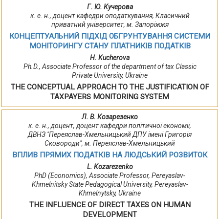
Г. Ю. Кучерова
к. е. н., доцент кафедри оподаткування, Класичний
приватний університет, м. Запоріжжя
КОНЦЕПТУАЛЬНИЙ ПІДХІД ОБГРУНТУВАННЯ СИСТЕМИ
МОНІТОРИНГУ СТАНУ ПЛАТНИКІВ ПОДАТКІВ
H. Kucherova
Ph.D., Associate Professor of the department of tax Classic
Private University, Ukraine
THE CONCEPTUAL APPROACH TO THE JUSTIFICATION OF
TAXPAYERS MONITORING SYSTEM
Л. В. Козарезенко
к. е. н., доцент, доцент кафедри політичної економії,
ДВНЗ "Переяслав-Хмельницький ДПУ імені Григорія
Сковороди", м. Переяслав-Хмельницький
ВПЛИВ ПРЯМИХ ПОДАТКІВ НА ЛЮДСЬКИЙ РОЗВИТОК
L. Kozarezenko
PhD (Economics), Associate Professor, Pereyaslav-
Khmelnitsky State Pedagogical University, Pereyaslav-
Khmelnytsky, Ukraine
THE INFLUENCE OF DIRECT TAXES ON HUMAN
DEVELOPMENT