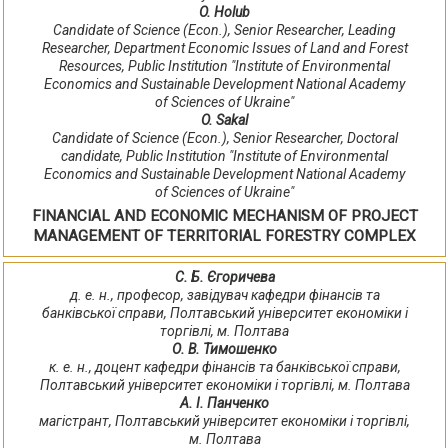
O. Holub
Candidate of Science (Econ.), Senior Researcher, Leading
Researcher, Department Economic Issues of Land and Forest
Resources, Public Institution "Institute of Environmental
Economics and Sustainable Development National Academy
of Sciences of Ukraine"
O. Sakal
Candidate of Science (Econ.), Senior Researcher, Doctoral
candidate, Public Institution "Institute of Environmental
Economics and Sustainable Development National Academy
of Sciences of Ukraine"
FINANCIAL AND ECONOMIC MECHANISM OF PROJECT
MANAGEMENT OF TERRITORIAL FORESTRY COMPLEX
С. Б. Єгоричева
д. е. н., професор, завідувач кафедри фінансів та
банківської справи, Полтавський університет економіки і
торгівлі, м. Полтава
О. В. Тимошенко
к. е. н., доцент кафедри фінансів та банківської справи,
Полтавський університет економіки і торгівлі, м. Полтава
А. І. Панченко
магістрант, Полтавський університет економіки і торгівлі,
м. Полтава