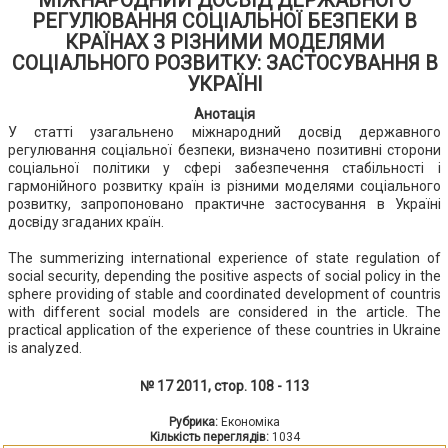
МІЖНАРОДНИЙ ДОСВІД ДЕРЖАВНОГО
РЕГУЛЮВАННЯ СОЦІАЛЬНОЇ БЕЗПЕКИ В
КРАЇНАХ З РІЗНИМИ МОДЕЛЯМИ
СОЦІАЛЬНОГО РОЗВИТКУ: ЗАСТОСУВАННЯ В
УКРАЇНІ
Анотація
У статті узагальнено міжнародний досвід державного
регулювання соціальної безпеки, визначено позитивні сторони
соціальної політики у сфері забезпечення стабільності і
гармонійного розвитку країн із різними моделями соціального
розвитку, запропоновано практичне застосування в Україні
досвіду згаданих країн.
The summerizing international experience of state regulation of
social security, depending the positive aspects of social policy in the
sphere providing of stable and coordinated development of countris
with different social models are considered in the article. The
practical application of the experience of these countries in Ukraine
is analyzed.
№ 17 2011, стор. 108 - 113
Рубрика:
Економіка
Кількість переглядів:
1034