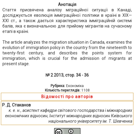
Анотація
Стаття присвячена аналізу міграційної ситуації в Канаді,
досліджується еволюція імміграційної політики в країні в ХІХ—
ХХІ ст., а також дається характеристика імміграційній системі
балів, яка є визначальною для прийому мігрантів на сучасному
етапі в країні.
The article analyzes the migration situation in Canada, examines the
evolution of immigration policy in the country from the nineteenth to
twenty-first century, and describes the points system for
immigration, which is crucial for the admission of migrants at
present stage.
№ 2 2013, стор. 34 - 36
Рубрика:
Економіка
Кількість переглядів:
1108
Відомості про авторів
Р. Д. Стаканов
к. е. н., асистент кафедри світового господарства і міжнародних
економічних відносин, Інститут міжнародних відносин Київського
національного університету ім. Т. Шевченка