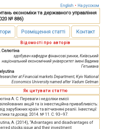
English
•
На русском
питань економіки та державного управління
2020 № 886)
тори
Розміщення статті
Контакт
Відомості про авторів
С. Селютіна
здобувач кафедри фінансові ринки, Київський
національний економічний університет імені Вадима
Гетьмана
elyutina
Researcher at Financial markets Department, Kyiv National
Economics University named after Vadum Getman
Як цитувати статтю
тіна А. С. Переваги і недоліки емісії
вілейованих акцій та їх інвестиційна привабливість:
від зарубіжних країн та вітчизняні реалії.
Інвестиції:
ктика та досвід
. 2014. № 11. С. 93–97.
utina, A. (2014), “Advantages and disadvantages of
erred stocks issue and their investment