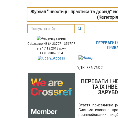
Журнал “Інвестиції: практика та досвід” 
(Категорія
ПЕРЕВАГИ І 
Свідоцтво КВ № 23727-13567ПР
ПРИВА
від 17.12.2018 року
ISSN 2306-6814
УДК: 336.763.2
ПЕРЕВАГИ І Н
ТА ЇХ ІН
ЗАРУБІ
Стаття присвячена ро
Систематизовано пра
привілейованих акц