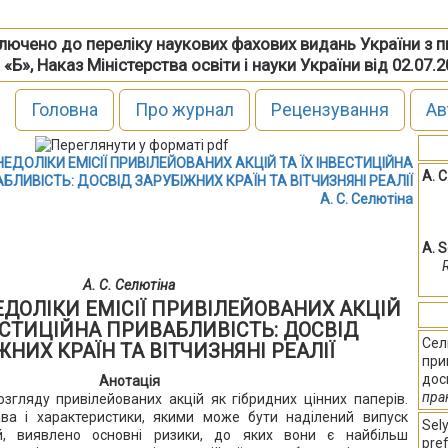
включено до переліку наукових фахових видань України з 
 «Б», Наказ Міністерства освіти і науки України від 02.07.
Головна
Про журнал
Рецензування
Ав
НЕДОЛІКИ ЕМІСІЇ ПРИВІЛЕЙОВАНИХ АКЦІЙ ТА ЇХ ІНВЕСТИЦІЙНА
А. 
БЛИВІСТЬ: ДОСВІД ЗАРУБІЖНИХ КРАЇН ТА ВІТЧИЗНЯНІ РЕАЛІЇ
А. С. Селютіна
A. S
А. С. Селютіна
ЕДОЛІКИ ЕМІСІЇ ПРИВІЛЕЙОВАНИХ АКЦІЙ
ВЕСТИЦІЙНА ПРИВАБЛИВІСТЬ: ДОСВІД
Селю
ЖНИХ КРАЇН ТА ВІТЧИЗНЯНІ РЕАЛІЇ
при
дос
Анотація
пра
згляду привілейованих акцій як гібридних цінних паперів.
ва і характеристики, якими може бути наділений випуск
Sely
ій, виявлено основні ризики, до яких вони є найбільш
pref