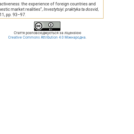
activeness: the experience of foreign countries and
stic market realities”,
Investytsiyi: praktyka ta dosvid
,
 11, pp. 93–97.
Стаття розповсюджується за ліцензією
Creative Commons Attribution 4.0 Міжнародна
.