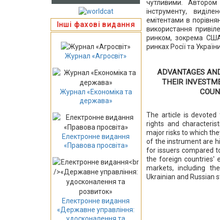
чутливими. Автором 
інструменту, виділе
емітентами в порівнян
Інші фахові видання
використання привіл
ринком, зокрема США
ринках Росії та Україн
Журнал «Агросвіт»
ADVANTAGES AND
THEIR INVESTM
COUN
Журнал «Економіка та
держава»
The article is devoted
rights and characterist
major risks to which th
Електронне видання
of the instrument are h
«Правова просвіта»
for issuers compared t
the foreign countries' 
markets, including th
Ukrainian and Russian s
Електронне видання
«Державне управління:
удосконалення та