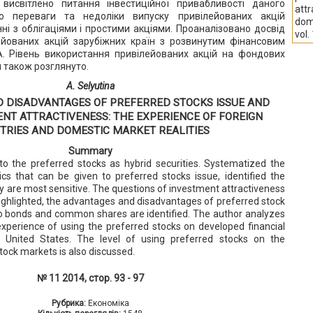
висвітлено питання інвестиційної привабливості даного
attr
но переваги та недоліки випуску привілейованих акцій
dome
ні з облігаціями і простими акціями. Проаналізовано досвід
vol.
ейованих акцій зарубіжних країн з розвинутим фінансовим
. Рівень використання привілейованих акцій на фондових
и також розглянуто.
A. Selyutina
 DISADVANTAGES OF PREFERRED STOCKS ISSUE AND
ENT ATTRACTIVENESS: THE EXPERIENCE OF FOREIGN
TRIES AND DOMESTIC MARKET REALITIES
Summary
 to the preferred stocks as hybrid securities. Systematized the
ics that can be given to preferred stocks issue, identified the
ey are most sensitive. The questions of investment attractiveness
ighlighted, the advantages and disadvantages of preferred stock
o bonds and common shares are identified. The author analyzes
experience of using the preferred stocks on developed financial
e United States. The level of using preferred stocks on the
tock markets is also discussed.
№ 11 2014, стор. 93 - 97
Рубрика:
Економіка