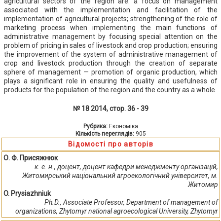
agricultural sectors of the region are: a focus on management
associated with the implementation and facilitation of the
implementation of agricultural projects; strengthening of the role of
marketing process when implementing the main functions of
administrative management by focusing special attention on the
problem of pricing in sales of livestock and crop production; ensuring
the improvement of the system of administrative management of
crop and livestock production through the creation of separate
sphere of management — promotion of organic production, which
plays a significant role in ensuring the quality and usefulness of
products for the population of the region and the country as a whole.
№ 18 2014, стор. 36 - 39
Рубрика:
Економіка
Кількість переглядів:
905
Відомості про авторів
О. Ф. Присяжнюк
к. е. н., доцент, доцент кафедри менеджменту організацій,
Житомирський національний агроекологічний університет, м.
Житомир
O. Prysiazhniuk
Ph.D., Associate Professor, Department of management of
organizations, Zhytomyr national agroecological University, Zhytomyr