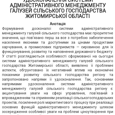
УДОСКОНАЛЕННЯ СИСТЕМИ
АДМІНІСТРАТИВНОГО МЕНЕДЖМЕНТУ
ГАЛУЗЕЙ СІЛЬСЬКОГО ГОСПОДАРСТВА
ЖИТОМИРСЬКОЇ ОБЛАСТІ
Анотація
Формування досконалої системи адміністративного
менеджменту галузей сільського господарства має пріоритетне
значення, що пов'язано перш за все з потребою забезпечення
населення якісними та доступними за цінами продуктами
харчування, а промислових підприємств — сировиною для їх
функціонування, розвитку та наповнення державного бюджету.
У статті розглядаються особливості сформованої на сьогодні
системи адміністративного менеджменту галузей сільського
господарства Житомирської області, виявлено її проблемні
аспекти, обгрунтовано їх негативний вплив на економічні
показники розвитку сільського господарства регіону та
запропоновано напрями її удосконалення. Так, основними
напрямами удосконалення системи адміністративного
менеджменту галузей сільського господарства регіону є:
акцентування уваги на сфері управління, пов'язаній з
впровадженням та сприянням реалізації сільськогосподарських
проектів; посилення ролі маркетингового процесу при реалізації
основних функцій адміністративного менеджменту шляхом
зосередження особливої уваги на проблемі ціноутворення при