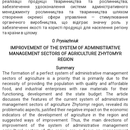
реалізації продукції тваринництва та рослинництва;
забезпечення удосконалення системи адміністративного
менеджменту рослинництва та тваринництва шляхом
створення окремої сфери управління — стимулювання
органічного виробництва, що відіграє значну роль у
забезпеченні якості та користі продукції для населення регіону
та країни в цілому.
O. Prysiazhniuk
IMPROVEMENT OF THE SYSTEM OF ADMINISTRATIVE
MANAGEMENT SECTORS OF AGRICULTURE ZHYTOMYR
REGION
Summary
The formation of a perfect system of administrative management
sectors of agriculture is a priority that is primarily due to the
necessity of providing the population with quality and affordable
food, and industrial enterprises with raw materials for their
functioning, development and the state budget. The article
discusses the features of the current system of administrative
management sectors of agriculture Zhytomyr region, revealed its
problematic aspects, justified their negative impact on the economic
indicators of the development of agriculture in the region and
suggested ways of improvement. Thus, the main directions of
improvement of the system of administrative management