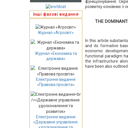
функціонування. Окр
розвитку основних її 
Інші фахові видання
THE DOMINANTS
Журнал «Агросвіт»
In this article substan
and its formative basis
economic development
Журнал «Економіка та
functional paradigm ha
держава»
the infrastructure alo
have been also outlined
Електронне видання
«Правова просвіта»
Електронне видання
«Державне управління:
удосконалення та