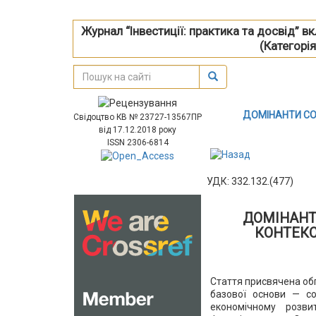
Журнал “Інвестиції: практика та досвід” 
(Категорія
ДОМІНАНТИ СОЦ
Свідоцтво КВ № 23727-13567ПР
від 17.12.2018 року
ISSN 2306-6814
УДК: 332.132.(477)
ДОМІНАНТ
КОНТЕКС
Стаття присвячена об
базової основи — со
економічному розви