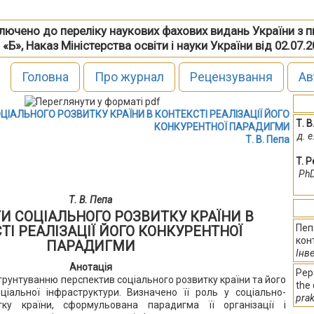
включено до переліку наукових фахових видань України з 
 «Б», Наказ Міністерства освіти і науки України від 02.07.
Головна
Про журнал
Рецензування
Ав
ІАЛЬНОГО РОЗВИТКУ КРАЇНИ В КОНТЕКСТІ РЕАЛІЗАЦІЇ ЙОГО
Т. В
КОНКУРЕНТНОЇ ПАРАДИГМИ
д. 
Т. В. Пепа
T. 
PhD
Т. В. Пепа
И СОЦІАЛЬНОГО РОЗВИТКУ КРАЇНИ В
Пеп
ТІ РЕАЛІЗАЦІЇ ЙОГО КОНКУРЕНТНОЇ
кон
ПАРАДИГМИ
Інве
Анотація
Pepa
грунтуванню перспектив соціального розвитку країни та його
the 
ціальної інфраструктури. Визначено її роль у соціально-
prak
тку країни, сформульована парадигма її організації і