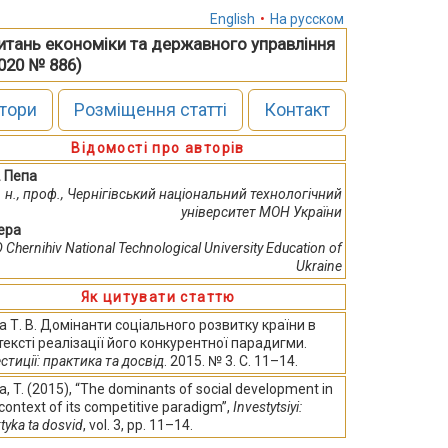
English
•
На русском
питань економіки та державного управління
2020 № 886)
тори
Розміщення статті
Контакт
Відомості про авторів
. Пепа
е. н., проф., Чернігівський національний технологічний
університет МОН України
Pepa
 Chernihiv National Technological University Education of
Ukraine
Як цитувати статтю
а Т. В. Домінанти соціального розвитку країни в
тексті реалізації його конкурентної парадигми.
стиції: практика та досвід
. 2015. № 3. С. 11–14.
, T. (2015), “The dominants of social development in
context of its competitive paradigm”,
Investytsiyi:
tyka ta dosvid
, vol. 3, pp. 11–14.