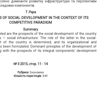
еслено домінанти розвитку інфраструктури та перспективи
складових компонентів.
T. Pepa
 OF SOCIAL DEVELOPMENT IN THE CONTEXT OF ITS
COMPETITIVE PARADIGM
Summary
tiated are the prospects of the social development of the country
 — social infrastructure. The role of the latter in the social-
 of the country is determined, and its organizational and
s been formulated. Dominant principles of the development of
ng with the prospects of its integral components' development
.
№ 3 2015, стор. 11 - 14
Рубрика:
Економіка
Кількість переглядів:
849