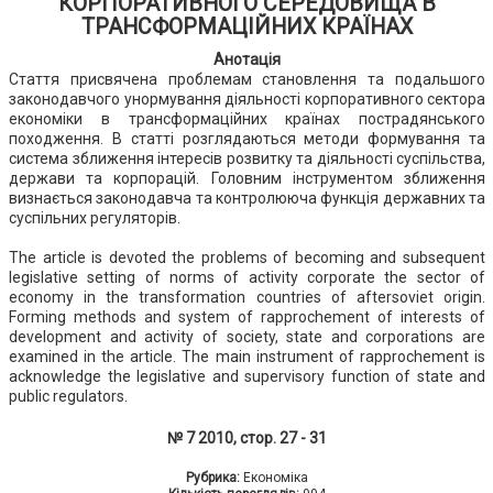
КОРПОРАТИВНОГО СЕРЕДОВИЩА В
ТРАНСФОРМАЦІЙНИХ КРАЇНАХ
Анотація
Стаття присвячена проблемам становлення та подальшого
законодавчого унормування діяльності корпоративного сектора
економіки в трансформаційних країнах пострадянського
походження. В статті розглядаються методи формування та
система зближення інтересів розвитку та діяльності суспільства,
держави та корпорацій. Головним інструментом зближення
визнається законодавча та контролююча функція державних та
суспільних регуляторів.
The article is devoted the problems of becoming and subsequent
legislative setting of norms of activity corporate the sector of
economy in the transformation countries of aftersoviet origin.
Forming methods and system of rapprochement of interests of
development and activity of society, state and corporations are
examined in the article. The main instrument of rapprochement is
acknowledge the legislative and supervisory function of state and
public regulators.
№ 7 2010, стор. 27 - 31
Рубрика:
Економіка