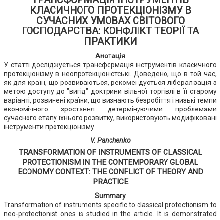
ТРАНСФОРМАЦІЯ ІНСТРУМЕНТІВ
КЛАСИЧНОГО ПРОТЕКЦІОНІЗМУ В
СУЧАСНИХ УМОВАХ СВІТОВОГО
ГОСПОДАРСТВА: КОНФЛІКТ ТЕОРІЇ ТА
ПРАКТИКИ
Анотація
У статті досліджується трансформація інструментів класичного
протекціонізму в неопротекціоністські. Доведено, що в той час,
як для країн, що розвиваються, рекомендується лібералізація з
метою доступу до "вигід" доктрини вільної торгівлі в її старому
варіанті, розвинені країни, що визнають безробіття і низькі темпи
економічного зростання детермінуючими проблемами
сучасного етапу їхнього розвитку, використовують модифіковані
інструменти протекціонізму.
V. Panchenko
TRANSFORMATION OF INSTRUMENTS OF CLASSICAL
PROTECTIONISM IN THE CONTEMPORARY GLOBAL
ECONOMY CONTEXT: THE CONFLICT OF THEORY AND
PRACTICE
Summary
Transformation of instruments specific to classical protectionism to
neo-protectionist ones is studied in the article. It is demonstrated