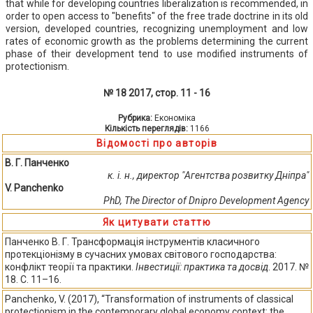
that while for developing countries liberalization is recommended, in
order to open access to "benefits" of the free trade doctrine in its old
version, developed countries, recognizing unemployment and low
rates of economic growth as the problems determining the current
phase of their development tend to use modified instruments of
protectionism.
№ 18 2017, стор. 11 - 16
Рубрика:
Економіка
Кількість переглядів:
1166
Відомості про авторів
В. Г. Панченко
к. і. н., директор "Агентства розвитку Дніпра"
V. Panchenko
PhD, The Director of Dnipro Development Agency
Як цитувати статтю
Панченко В. Г. Трансформація інструментів класичного
протекціонізму в сучасних умовах світового господарства:
конфлікт теорії та практики.
Інвестиції: практика та досвід
. 2017. №
18. С. 11–16.
Panchenko, V. (2017), “Transformation of instruments of classical
protectionism in the contemporary global economy context: the