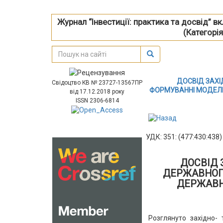
Журнал “Інвестиції: практика та досвід” 
(Категорія
ДОСВІД ЗАХІ
Свідоцтво КВ № 23727-13567ПР
ФОРМУВАННІ МОДЕЛІ
від 17.12.2018 року
ISSN 2306-6814
УДК: 351: (477:430:438)
ДОСВІД 
ДЕРЖАВНОГ
ДЕРЖАВН
Розглянуто західно- 