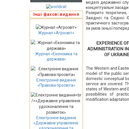
моделі державної слу
концептуальні засади
Розкрито теоретичні,
Інші фахові видання
Західної та Східної
практичного застосу
за умов їхньої попере
Журнал «Агросвіт»
EXPERIENCE OF
ADMINISTRATION IN
Журнал «Економіка та
OF UKRAIN
держава»
The Western and Easter
model of the public se
domestic conceptual bas
Електронне видання
service are covered. Th
«Правова просвіта»
states of Western and 
possibilities of pract
modification adaptation 
Електронне видання
«Державне управління:
удосконалення та