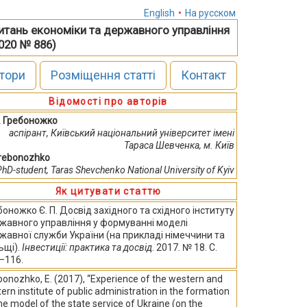
English
•
На русском
питань економіки та державного управління
2020 № 886)
тори
Розміщення статті
Контакт
Відомості про авторів
П. Гребоножко
аспірант, Київський національний університет імені
Тараса Шевченка, м. Київ
Hrebonozhko
PhD-student, Taras Shevchenko National University of Kyiv
Як цитувати статтю
боножко Є. П. Досвід західного та східного інституту
жавного управління у формуванні моделі
жавної служби України (на прикладі німеччини та
ьщі).
Інвестиції: практика та досвід
. 2017. № 18. С.
–116.
onozhko, E. (2017), “Experience of the western and
ern institute of public administration in the formation
he model of the state service of Ukraine (on the