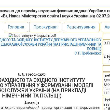
включено до переліку наукових фахових видань України з 
 «Б», Наказ Міністерства освіти і науки України від 02.07.
Головна
Про журнал
Рецензування
Ав
ДНОГО ТА СХІДНОГО ІНСТИТУТУ ДЕРЖАВНОГО УПРАВЛІННЯ У
Є. 
 ДЕРЖАВНОЇ СЛУЖБИ УКРАЇНИ (НА ПРИКЛАДІ НІМЕЧЧИНИ ТА
ПОЛЬЩІ)
Є. П. Гребоножко
E. 
Є. П. Гребоножко
Гре
ЗАХІДНОГО ТА СХІДНОГО ІНСТИТУТУ
дер
дер
О УПРАВЛІННЯ У ФОРМУВАННІ МОДЕЛІ
пол
ОЇ СЛУЖБИ УКРАЇНИ (НА ПРИКЛАДІ
113
НІМЕЧЧИНИ ТА ПОЛЬЩІ)
Hreb
Анотація
east
та східно-європейський досвід організації та формування
of t