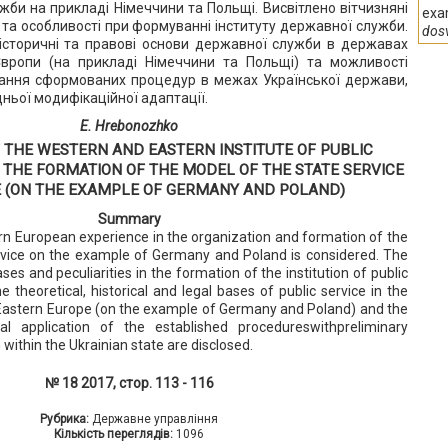
жби на прикладі Німеччини та Польщі. Висвітлено вітчизняні
exa
 та особливості при формуванні інституту державної служби.
dos
 історичні та правові основи державної служби в державах
 Європи (на прикладі Німеччини та Польщі) та можливості
вання сформованих процедур в межах Української держави,
дньої модифікаційної адаптації.
E. Hrebonozhko
 THE WESTERN AND EASTERN INSTITUTE OF PUBLIC
 THE FORMATION OF THE MODEL OF THE STATE SERVICE
E (ON THE EXAMPLE OF GERMANY AND POLAND)
Summary
n European experience in the organization and formation of the
rvice on the example of Germany and Poland is considered. The
es and peculiarities in the formation of the institution of public
e theoretical, historical and legal bases of public service in the
Eastern Europe (on the example of Germany and Poland) and the
ical application of the established procedureswithpreliminary
within the Ukrainian state are disclosed.
№ 18 2017, стор. 113 - 116
Рубрика:
Державне управління
Кількість переглядів:
1096