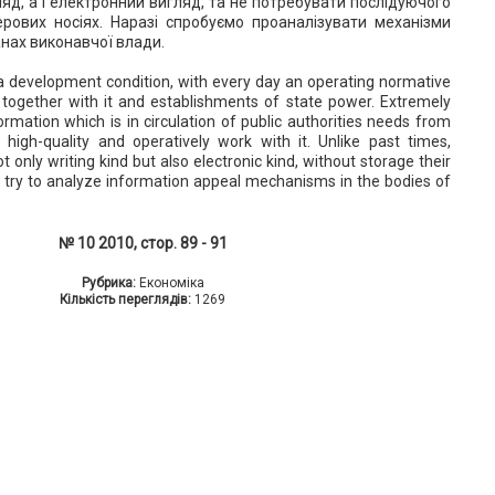
яд, а і електронний вигляд, та не потребувати послідуючого
ерових носіях. Наразі спробуємо проаналізувати механізми
анах виконавчої влади.
 a development condition, with every day an operating normative
 together with it and establishments of state power. Extremely
mation which is in circulation of public authorities needs from
to high-quality and operatively work with it. Unlike past times,
only writing kind but also electronic kind, without storage their
l try to analyze information appeal mechanisms in the bodies of
№ 10 2010, стор. 89 - 91
Рубрика:
Економіка
Кількість переглядів:
1269