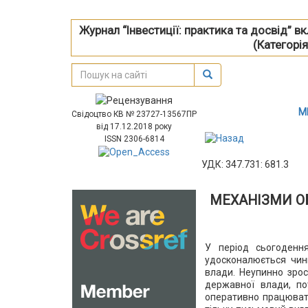
Журнал “Інвестиції: практика та досвід” 
(Категорія
М
Свідоцтво КВ № 23727-13567ПР
від 17.12.2018 року
ISSN 2306-6814
УДК: 347.731: 681.3
МЕХАНІЗМИ ОБ
У період сьогоденн
удосконалюється чин
влади. Неупинно зрос
державної влади, по
оперативно працювати