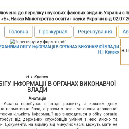
включено до переліку наукових фахових видань України з 
 «Б», Наказ Міністерства освіти і науки України від 02.07.
Головна
Про журнал
Рецензування
Ав
ЕХАНІЗМИ ОБІГУ ІНФОРМАЦІЇ В ОРГАНАХ ВИКОНАВЧОЇ ВЛАДИ
Н. І
Н. І. Кривко
Н. І. Кривко
ІГУ ІНФОРМАЦІЇ В ОРГАНАХ ВИКОНАВЧОЇ
ВЛАДИ
Анотація
я Україна перебуває в стадії розвитку, з кожним днем
на нормативна база, а разом з нею і установи державної
таюча кількість інформації, що знаходиться в обігу органів
требує від держаних службовців уміння з нею якісно та
. Документи, на відміну від минулих часів, можуть мати не