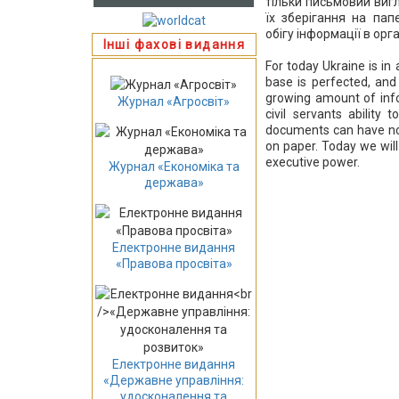
тільки письмовий вигл
їх зберігання на пап
обігу інформації в орг
Інші фахові видання
For today Ukraine is in
base is perfected, and
growing amount of infor
Журнал «Агросвіт»
civil servants ability 
documents can have not 
on paper. Today we wil
executive power.
Журнал «Економіка та
держава»
Електронне видання
«Правова просвіта»
Електронне видання
«Державне управління:
удосконалення та