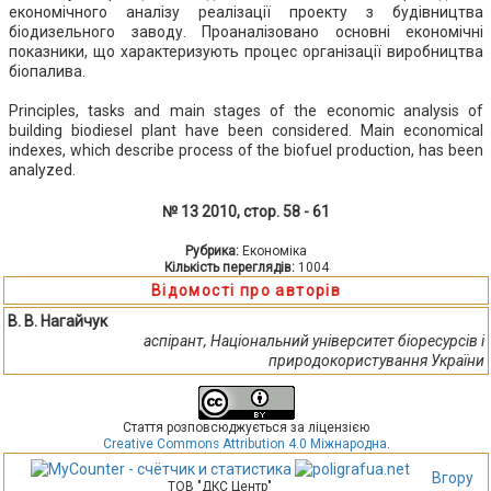
економічного аналізу реалізації проекту з будівництва
біодизельного заводу. Проаналізовано основні економічні
показники, що характеризують процес організації виробництва
біопалива.
Principles, tasks and main stages of the economic analysis of
building biodiesel plant have been considered. Main economical
indexes, which describe process of the biofuel production, has been
analyzed.
№ 13 2010, стор. 58 - 61
Рубрика:
Економіка
Кількість переглядів:
1004
Відомості про авторів
В. В. Нагайчук
аспірант, Національний університет біоресурсів і
природокористування України
Стаття розповсюджується за ліцензією
Creative Commons Attribution 4.0 Міжнародна
.
Вгору
ТОВ "ДКС Центр"